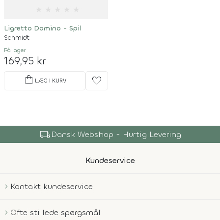
★
★
★
★
★
Ligretto Domino - Spil
Schmidt
På lager
169,95 kr
shopping_bag
favorite
LÆG I KURV
local_shipping
Dansk Webshop - Hurtig Levering
Kundeservice
Kontakt kundeservice
Ofte stillede spørgsmål