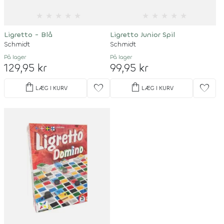
★
★
★
★
★
★
★
★
★
★
Ligretto - Blå
Ligretto Junior Spil
Schmidt
Schmidt
På lager
På lager
129,95 kr
99,95 kr
shopping_bag
shopping_bag
favorite
favorite
LÆG I KURV
LÆG I KURV