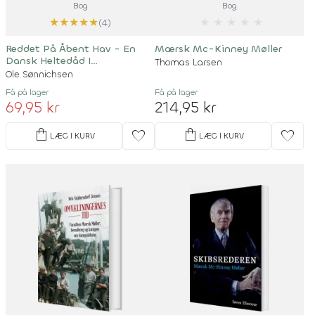
Bog
Bog
★
★
★
★
★
★
★
★
★
★
(4)
Reddet På Åbent Hav - En
Mærsk Mc-Kinney Møller
Dansk Heltedåd I
Thomas Larsen
Vietnamkrigens Sidste Timer
Ole Sønnichsen
Få på lager
Få på lager
69,95 kr
214,95 kr
shopping_bag
shopping_bag
favorite
favorite
LÆG I KURV
LÆG I KURV