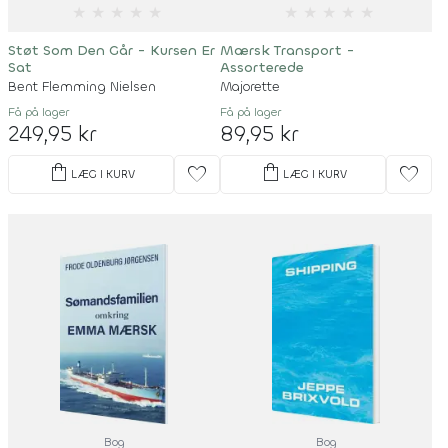
★
★
★
★
★
★
★
★
★
★
Støt Som Den Går - Kursen Er
Mærsk Transport -
Sat
Assorterede
Bent Flemming Nielsen
Majorette
Få på lager
Få på lager
249,95 kr
89,95 kr
shopping_bag
shopping_bag
favorite
favorite
LÆG I KURV
LÆG I KURV
Bog
Bog