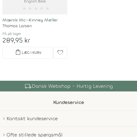
English Book
★
★
★
★
★
Mærsk Mc-Kinney Møller
Thomas Larsen
Få på lager
289,95 kr
shopping_bag
favorite
LÆG I KURV
local_shipping
Dansk Webshop - Hurtig Levering
Kundeservice
Kontakt kundeservice
Ofte stillede spørgsmål