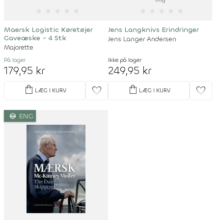
★
★
★
★
★
★
★
★
★
★
Maersk Logistic Køretøjer
Jens Langknivs Erindringer
Gaveæske - 4 Stk
Jens Langer Andersen
Majorette
På lager
Ikke på lager
179,95 kr
249,95 kr
shopping_bag
shopping_bag
favorite
favorite
LÆG I KURV
LÆG I KURV
language
ENG