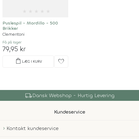
★
★
★
★
★
Puslespil - Mordillo - 500
Brikker
Clementoni
Få på lager
79,95 kr
shopping_bag
favorite
LÆG I KURV
local_shipping
Dansk Webshop - Hurtig Levering
Kundeservice
Kontakt kundeservice