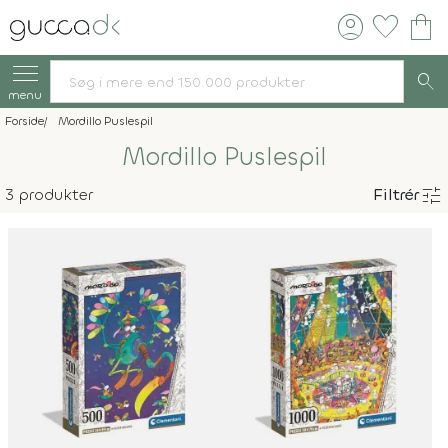
account_circle
favorite
shopping_bag
search
menu
Forside
Mordillo Puslespil
Mordillo Puslespil
tune
3 produkter
Filtrér