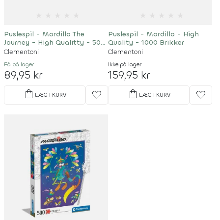
★
★
★
★
★
★
★
★
★
★
Puslespil - Mordillo The
Puslespil - Mordillo - High
Journey - High Qualitty - 500
Quality - 1000 Brikker
Brikker
Clementoni
Clementoni
Få på lager
Ikke på lager
89,95 kr
159,95 kr
shopping_bag
shopping_bag
favorite
favorite
LÆG I KURV
LÆG I KURV