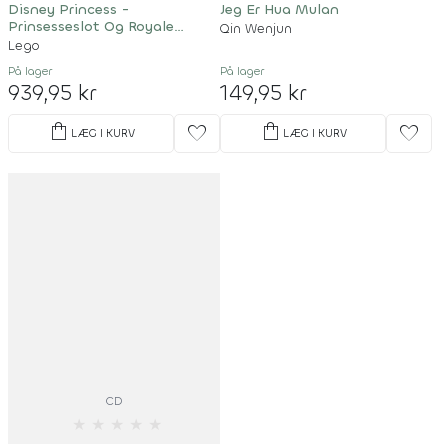
Disney Princess -
Jeg Er Hua Mulan
Prinsesseslot Og Royale
Qin Wenjun
Kæledyr - 43267
Lego
På lager
På lager
939,95 kr
149,95 kr
shopping_bag
shopping_bag
favorite
favorite
LÆG I KURV
LÆG I KURV
CD
★
★
★
★
★