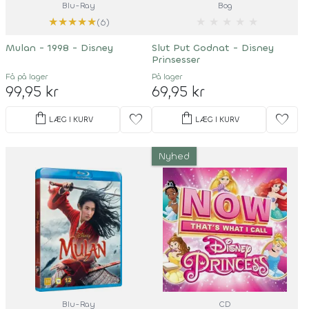
Blu-Ray
Bog
★
★
★
★
★
★
★
★
★
★
(6)
Mulan - 1998 - Disney
Slut Put Godnat - Disney
Prinsesser
Få på lager
På lager
99,95 kr
69,95 kr
shopping_bag
shopping_bag
favorite
favorite
LÆG I KURV
LÆG I KURV
Nyhed
Blu-Ray
CD