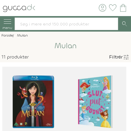
account_circle
favorite
shopping_bag
search
menu
Forside
Mulan
Mulan
tune
11 produkter
Filtrér