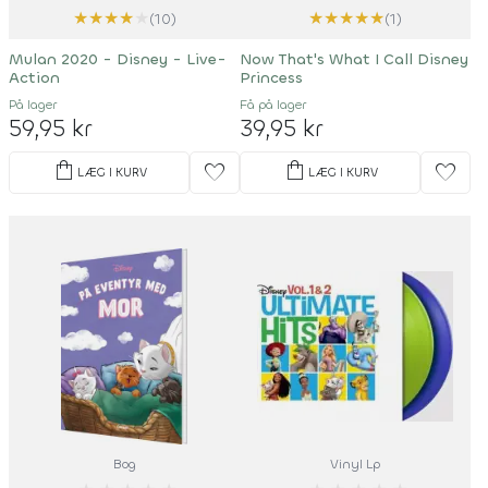
★
★
★
★
★
★
★
★
★
★
(10)
(1)
Mulan 2020 - Disney - Live-
Now That's What I Call Disney
Action
Princess
På lager
Få på lager
59,95 kr
39,95 kr
shopping_bag
shopping_bag
favorite
favorite
LÆG I KURV
LÆG I KURV
Bog
Vinyl Lp