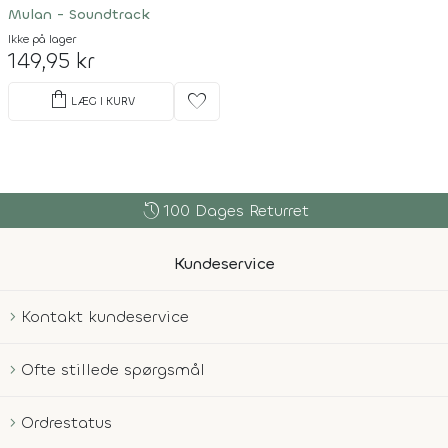
Mulan - Soundtrack
Ikke på lager
149,95 kr
shopping_bag
favorite
LÆG I KURV
history
100 Dages Returret
Kundeservice
Kontakt kundeservice
Ofte stillede spørgsmål
Ordrestatus