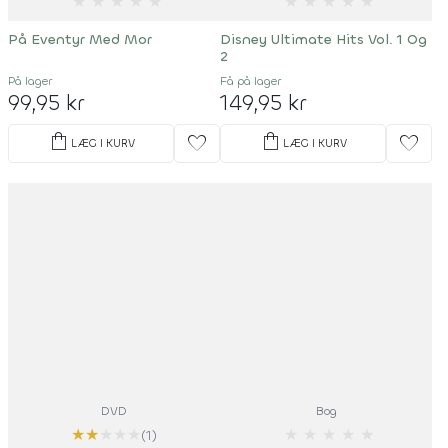
★
★
★
★
★
★
★
★
★
★
På Eventyr Med Mor
Disney Ultimate Hits Vol. 1 Og
2
På lager
Få på lager
99,95 kr
149,95 kr
shopping_bag
shopping_bag
favorite
favorite
LÆG I KURV
LÆG I KURV
DVD
Bog
★
★
★
★
★
★
★
★
★
★
(1)