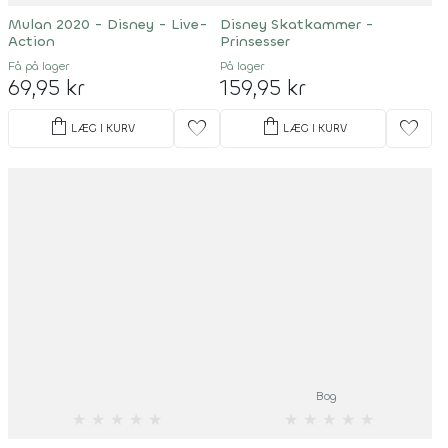
Mulan 2020 - Disney - Live-
Disney Skatkammer -
Action
Prinsesser
Få på lager
På lager
69,95 kr
159,95 kr
shopping_bag
shopping_bag
favorite
favorite
LÆG I KURV
LÆG I KURV
Bog
★
★
★
★
★
★
★
★
★
★