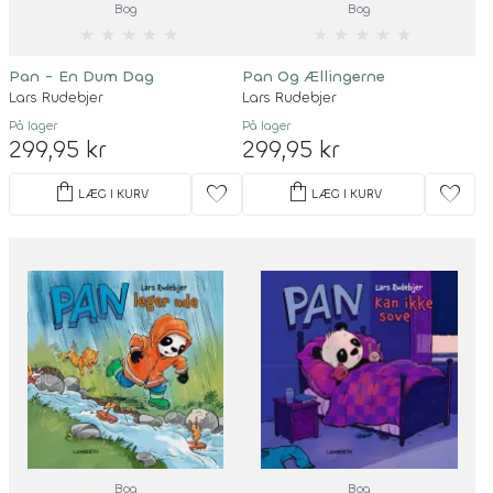
Bog
Bog
★
★
★
★
★
★
★
★
★
★
Pan - En Dum Dag
Pan Og Ællingerne
Lars Rudebjer
Lars Rudebjer
På lager
På lager
299,95 kr
299,95 kr
shopping_bag
shopping_bag
favorite
favorite
LÆG I KURV
LÆG I KURV
Bog
Bog