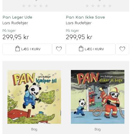
★
★
★
★
★
★
★
★
★
★
Pan Leger Ude
Pan Kan Ikke Sove
Lars Rudebjer
Lars Rudebjer
På lager
På lager
299,95 kr
299,95 kr
shopping_bag
shopping_bag
favorite
favorite
LÆG I KURV
LÆG I KURV
Bog
Bog