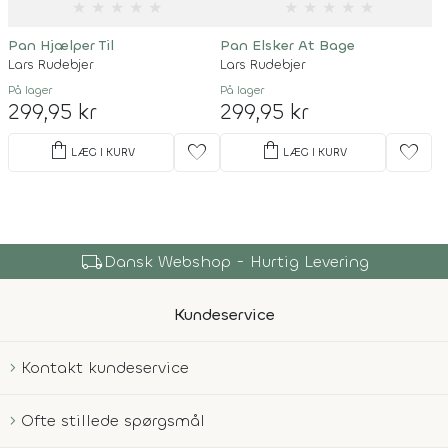
★
★
★
★
★
★
★
★
★
★
Pan Hjælper Til
Pan Elsker At Bage
Lars Rudebjer
Lars Rudebjer
På lager
På lager
299,95 kr
299,95 kr
shopping_bag
shopping_bag
favorite
favorite
LÆG I KURV
LÆG I KURV
local_shipping
Dansk Webshop - Hurtig Levering
Kundeservice
Kontakt kundeservice
Ofte stillede spørgsmål