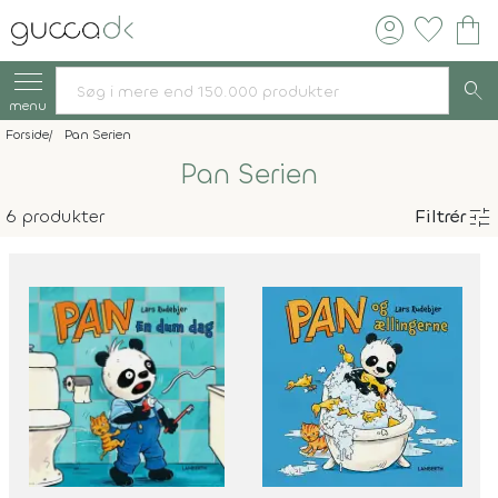
account_circle
favorite
shopping_bag
search
menu
Forside
Pan Serien
Pan Serien
tune
6 produkter
Filtrér