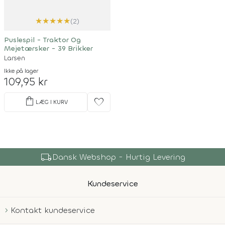
★
★
★
★
★
(2)
Puslespil - Traktor Og
Mejetærsker - 39 Brikker
Larsen
Ikke på lager
109,95 kr
shopping_bag
favorite
LÆG I KURV
local_shipping
Dansk Webshop - Hurtig Levering
Kundeservice
Kontakt kundeservice