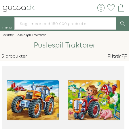
account_circle
favorite
shopping_bag
search
menu
Forside
Puslespil Traktorer
Puslespil Traktorer
tune
5 produkter
Filtrér