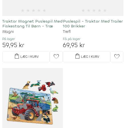
★
★
★
★
★
★
★
★
★
★
Traktor Magnet Puslespil Med
Puslespil - Traktor Med Trailer
Fiskestang Til Børn - Træ
100 Brikker
Magni
Trefl
På lager
Få på lager
59,95 kr
69,95 kr
shopping_bag
shopping_bag
favorite
favorite
LÆG I KURV
LÆG I KURV