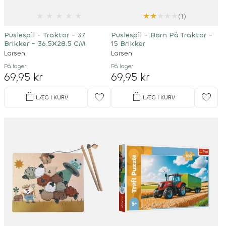
★
★
★
★
★
★
★
★
★
★
(1)
Puslespil - Traktor - 37
Puslespil - Barn På Traktor -
Brikker - 36.5X28.5 CM
15 Brikker
Larsen
Larsen
På lager
På lager
69,95 kr
69,95 kr
shopping_bag
shopping_bag
favorite
favorite
LÆG I KURV
LÆG I KURV