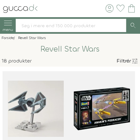
account_circle
favorite
shopping_bag
search
menu
Forside
Revell Star Wars
Revell Star Wars
tune
18 produkter
Filtrér