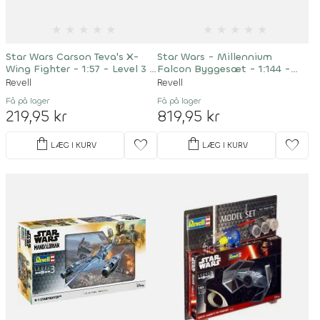
★
★
★
★
★
★
★
★
★
★
Star Wars Carson Teva's X-
Star Wars - Millennium
Wing Fighter - 1:57 - Level 3 -
Falcon Byggesæt - 1:144 -
66790
01211
Revell
Revell
Få på lager
Få på lager
219,95 kr
819,95 kr
shopping_bag
shopping_bag
favorite
favorite
LÆG I KURV
LÆG I KURV