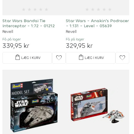
★
★
★
★
★
★
★
★
★
★
Star Wars Bandai Tie
Star Wars - Anakin's Podracer
Interceptor - 1:72 - 01212
- 1:131 - Level - 05639
Revell
Revell
Få på lager
Få på lager
339,95 kr
329,95 kr
shopping_bag
shopping_bag
favorite
favorite
LÆG I KURV
LÆG I KURV