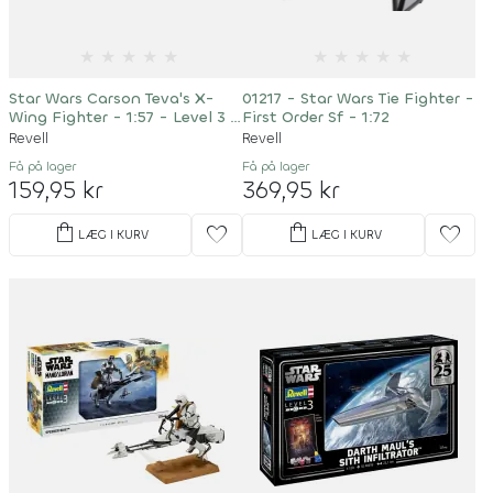
★
★
★
★
★
★
★
★
★
★
Star Wars Carson Teva's X-
01217 - Star Wars Tie Fighter -
Wing Fighter - 1:57 - Level 3 -
First Order Sf - 1:72
06790
Revell
Revell
Få på lager
Få på lager
159,95 kr
369,95 kr
shopping_bag
shopping_bag
favorite
favorite
LÆG I KURV
LÆG I KURV