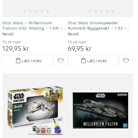
★
★
★
★
★
★
★
★
★
★
Star Wars - Millennium
Star Wars Snowspeeder
Falcon Inkl. Maling - 1:241 -
Rumskib Byggesæt - 1:52 -
63600
Level 3 - 03604
Revell
Revell
Få på lager
Få på lager
129,95 kr
69,95 kr
shopping_bag
shopping_bag
favorite
favorite
LÆG I KURV
LÆG I KURV