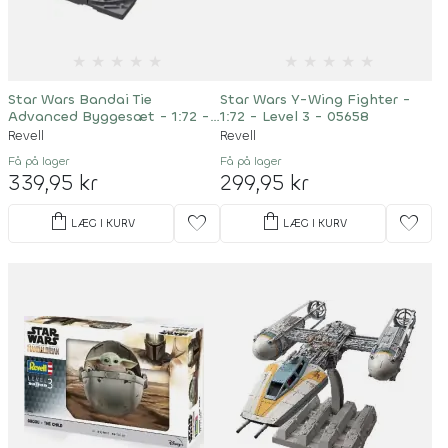
★
★
★
★
★
★
★
★
★
★
Star Wars Bandai Tie
Star Wars Y-Wing Fighter -
Advanced Byggesæt - 1:72 -
1:72 - Level 3 - 05658
01214
Revell
Revell
Få på lager
Få på lager
339,95 kr
299,95 kr
shopping_bag
shopping_bag
favorite
favorite
LÆG I KURV
LÆG I KURV