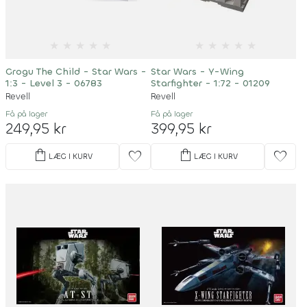
★
★
★
★
★
★
★
★
★
★
Grogu The Child - Star Wars -
Star Wars - Y-Wing
1:3 - Level 3 - 06783
Starfighter - 1:72 - 01209
Revell
Revell
Få på lager
Få på lager
249,95 kr
399,95 kr
shopping_bag
shopping_bag
favorite
favorite
LÆG I KURV
LÆG I KURV