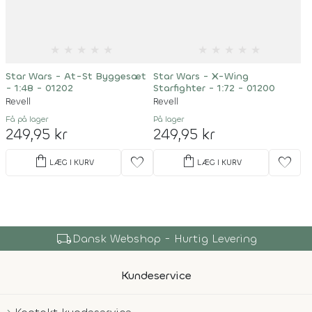
★
★
★
★
★
★
★
★
★
★
Star Wars - At-St Byggesæt
Star Wars - X-Wing
- 1:48 - 01202
Starfighter - 1:72 - 01200
Revell
Revell
Få på lager
På lager
249,95 kr
249,95 kr
shopping_bag
shopping_bag
favorite
favorite
LÆG I KURV
LÆG I KURV
local_shipping
Dansk Webshop - Hurtig Levering
Kundeservice