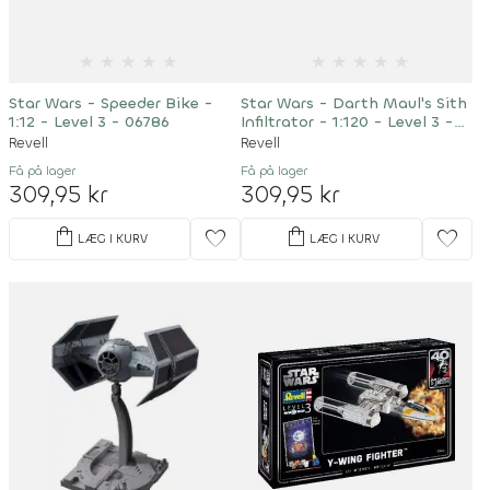
★
★
★
★
★
★
★
★
★
★
Star Wars - Speeder Bike -
Star Wars - Darth Maul's Sith
1:12 - Level 3 - 06786
Infiltrator - 1:120 - Level 3 -
05638
Revell
Revell
Få på lager
Få på lager
309,95 kr
309,95 kr
shopping_bag
shopping_bag
favorite
favorite
LÆG I KURV
LÆG I KURV