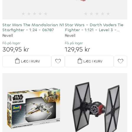
★
★
★
★
★
★
★
★
★
★
Star Wars The Mandalorian N1
Star Wars - Darth Vaders Tie
Starfighter - 1:24 - 06787
Fighter - 1:121 - Level 3 -
63602
Revell
Revell
Få på lager
Få på lager
309,95 kr
129,95 kr
shopping_bag
shopping_bag
favorite
favorite
LÆG I KURV
LÆG I KURV