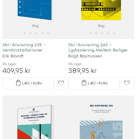
Bog
Bog
★
★
★
★
★
★
★
★
★
★
Sbi-Anvisning 235 -
Sbi-Anvisning 243 -
Vandinstallationer
Lydisolering Mellem Boliger
Erik Brandt
Birgit Rasmussen
På lager
På lager
409,95 kr
389,95 kr
shopping_bag
shopping_bag
favorite
favorite
LÆG I KURV
LÆG I KURV