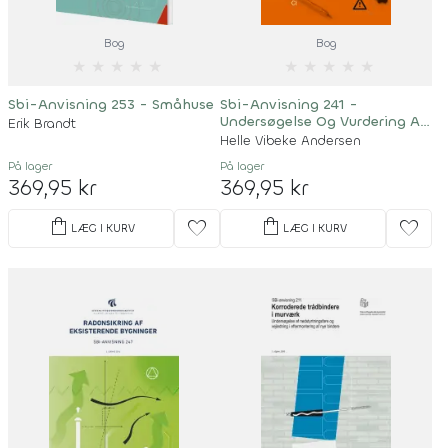
Bog
Bog
★
★
★
★
★
★
★
★
★
★
Sbi-Anvisning 253 - Småhuse
Sbi-Anvisning 241 -
Undersøgelse Og Vurdering Af
Erik Brandt
Pcb I Bygninger
Helle Vibeke Andersen
På lager
På lager
369,95 kr
369,95 kr
shopping_bag
shopping_bag
favorite
favorite
LÆG I KURV
LÆG I KURV