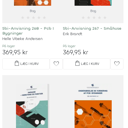
Bog
Bog
★
★
★
★
★
★
★
★
★
★
Sbi-Anvisning 268 - Pcb I
Sbi-Anvisning 267 - Småhuse
Bygninger
Erik Brandt
Helle Vibeke Andersen
På lager
På lager
369,95 kr
369,95 kr
shopping_bag
shopping_bag
favorite
favorite
LÆG I KURV
LÆG I KURV