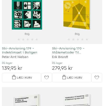
Bog
Bog
★
★
★
★
★
★
★
★
★
★
Sbi-Anvisning 179 -
Sbi-Anvisning 170 -
Indeklimaet I Boligen
Målemetoder Til
Bygningsundersøgelser
Peter Arnt Nielsen
Erik Brandt
På lager
På lager
139,95 kr
279,95 kr
shopping_bag
shopping_bag
favorite
favorite
LÆG I KURV
LÆG I KURV