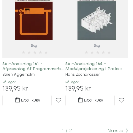
Bog
Bog
★
★
★
★
★
★
★
★
★
★
Sbi-Anvisning 161 -
Sbi-Anvisning 164 -
Afprøvning Af Programmerbar
Modulprojektering I Praksis
Varme- Og
Søren Aggerholm
Hans Zachariassen
Ventilationsautomatik
På lager
På lager
139,95 kr
139,95 kr
shopping_bag
shopping_bag
favorite
favorite
LÆG I KURV
LÆG I KURV
1
2
Næste