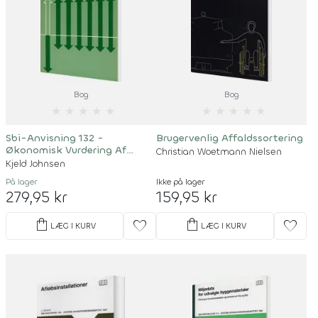
Bog
Bog
★
★
★
★
★
★
★
★
★
★
Sbi-Anvisning 132 -
Brugervenlig Affaldssortering
Økonomisk Vurdering Af
Christian Woetmann Nielsen
Energibesparende
Kjeld Johnsen
Foranstaltninger
På lager
Ikke på lager
279,95 kr
159,95 kr
shopping_bag
shopping_bag
favorite
favorite
LÆG I KURV
LÆG I KURV