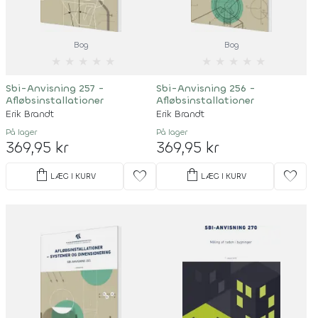
Bog
Bog
★
★
★
★
★
★
★
★
★
★
Sbi-Anvisning 257 -
Sbi-Anvisning 256 -
Afløbsinstallationer
Afløbsinstallationer
Erik Brandt
Erik Brandt
På lager
På lager
369,95 kr
369,95 kr
shopping_bag
shopping_bag
favorite
favorite
LÆG I KURV
LÆG I KURV