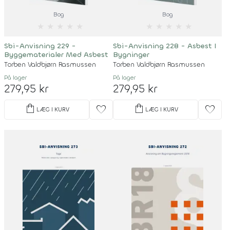
Bog
Bog
★
★
★
★
★
★
★
★
★
★
Sbi-Anvisning 229 -
Sbi-Anvisning 228 - Asbest I
Byggematerialer Med Asbest
Bygninger
Torben Valdbjørn Rasmussen
Torben Valdbjørn Rasmussen
På lager
På lager
279,95 kr
279,95 kr
shopping_bag
shopping_bag
favorite
favorite
LÆG I KURV
LÆG I KURV