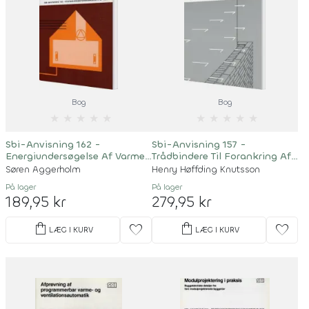
Bog
Bog
★
★
★
★
★
★
★
★
★
★
Sbi-Anvisning 162 -
Sbi-Anvisning 157 -
Energiundersøgelse Af Varme-
Trådbindere Til Forankring Af
Og Ventilationsanlæg
Skalmure Og Hule Mure
Søren Aggerholm
Henry Høffding Knutsson
På lager
På lager
189,95 kr
279,95 kr
shopping_bag
shopping_bag
favorite
favorite
LÆG I KURV
LÆG I KURV