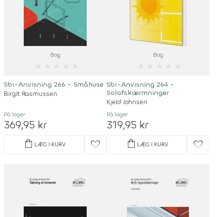
Bog
Bog
★
★
★
★
★
★
★
★
★
★
Sbi-Anvisning 266 - Småhuse
Sbi-Anvisning 264 -
Solafskærmninger
Birgit Rasmussen
Kjeld Johnsen
På lager
På lager
369,95 kr
319,95 kr
shopping_bag
shopping_bag
favorite
favorite
LÆG I KURV
LÆG I KURV