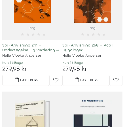
Bog
Bog
★
★
★
★
★
★
★
★
★
★
Sbi-Anvisning 241 -
Sbi-Anvisning 268 - Pcb I
Undersøgelse Og Vurdering Af
Bygninger
Pcb I Bygninger
Helle Vibeke Andersen
Helle Vibeke Andersen
Kun 1 tilbage
Kun 1 tilbage
279,95 kr
279,95 kr
shopping_bag
shopping_bag
favorite
favorite
LÆG I KURV
LÆG I KURV