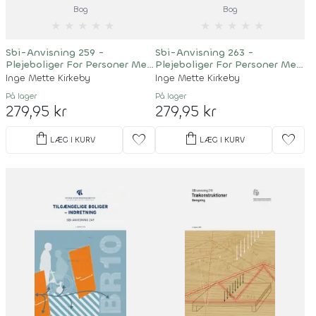
Bog
Bog
★
★
★
★
★
★
★
★
★
★
Sbi-Anvisning 259 -
Sbi-Anvisning 263 -
Plejeboliger For Personer Med
Plejeboliger For Personer Med
Demens
Demens
Inge Mette Kirkeby
Inge Mette Kirkeby
På lager
På lager
279,95 kr
279,95 kr
shopping_bag
shopping_bag
favorite
favorite
LÆG I KURV
LÆG I KURV