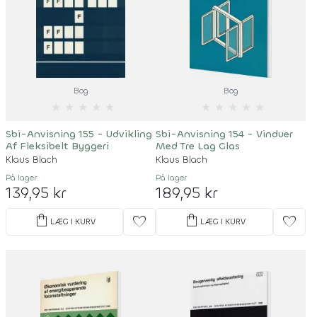
Bog
Bog
★
★
★
★
★
★
★
★
★
★
Sbi-Anvisning 155 - Udvikling
Sbi-Anvisning 154 - Vinduer
Af Fleksibelt Byggeri
Med Tre Lag Glas
Klaus Blach
Klaus Blach
På lager
På lager
139,95 kr
189,95 kr
shopping_bag
shopping_bag
favorite
favorite
LÆG I KURV
LÆG I KURV