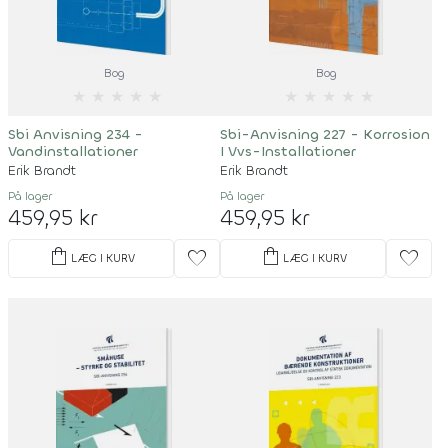
Bog
Bog
★
★
★
★
★
★
★
★
★
★
Sbi Anvisning 234 -
Sbi-Anvisning 227 - Korrosion
Vandinstallationer
I Vvs-Installationer
Erik Brandt
Erik Brandt
På lager
På lager
459,95 kr
459,95 kr
shopping_bag
shopping_bag
favorite
favorite
LÆG I KURV
LÆG I KURV