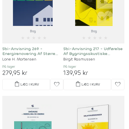
Bog
Bog
★
★
★
★
★
★
★
★
★
★
Sbi-Anvisning 269 -
Sbi-Anvisning 217 - Udførelse
Energirenovering Af Større
Af Bygningsakustiske
Bygninger
Målinger
Lone H. Mortensen
Birgit Rasmussen
På lager
På lager
279,95 kr
139,95 kr
shopping_bag
shopping_bag
favorite
favorite
LÆG I KURV
LÆG I KURV