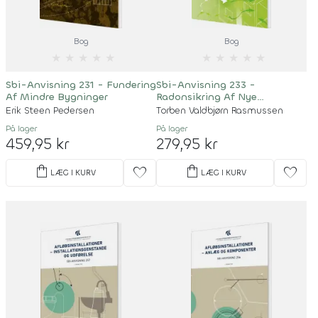
Bog
Bog
★
★
★
★
★
★
★
★
★
★
Sbi-Anvisning 231 - Fundering
Sbi-Anvisning 233 -
Af Mindre Bygninger
Radonsikring Af Nye
Bygninger
Erik Steen Pedersen
Torben Valdbjørn Rasmussen
På lager
På lager
459,95 kr
279,95 kr
shopping_bag
shopping_bag
favorite
favorite
LÆG I KURV
LÆG I KURV