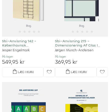
Bog
Bog
★
★
★
★
★
★
★
★
★
★
Sbi-Anvisning 142 -
Sbi-Anvisning 215 -
Københavnsk
Dimensionering Af Glas I
Etageboligbyggeri 1850-1900
Klimaskærmen
Jesper Engelmark
Jørgen Munch-Andersen
På lager
På lager
549,95 kr
369,95 kr
shopping_bag
shopping_bag
favorite
favorite
LÆG I KURV
LÆG I KURV