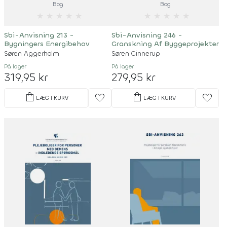
Bog
Bog
★
★
★
★
★
★
★
★
★
★
Sbi-Anvisning 213 -
Sbi-Anvisning 246 -
Bygningers Energibehov
Granskning Af Byggeprojekter
Søren Aggerholm
Søren Ginnerup
På lager
På lager
319,95 kr
279,95 kr
shopping_bag
shopping_bag
favorite
favorite
LÆG I KURV
LÆG I KURV