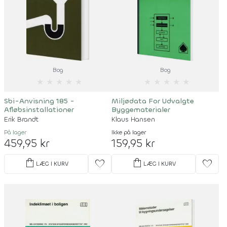
Bog
Bog
★
★
★
★
★
★
★
★
★
★
Sbi-Anvisning 185 -
Miljødata For Udvalgte
Afløbsinstallationer
Byggematerialer
Erik Brandt
Klaus Hansen
På lager
Ikke på lager
459,95 kr
159,95 kr
shopping_bag
shopping_bag
favorite
favorite
LÆG I KURV
LÆG I KURV