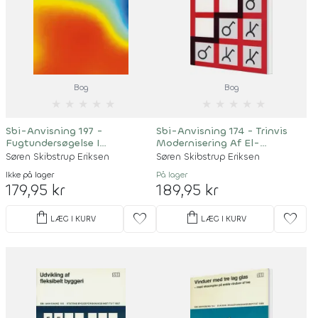
Bog
Bog
★
★
★
★
★
★
★
★
★
★
Sbi-Anvisning 197 -
Sbi-Anvisning 174 - Trinvis
Fugtundersøgelse I
Modernisering Af El-
Grundmurede Bygninger
Installationer
Søren Skibstrup Eriksen
Søren Skibstrup Eriksen
Ikke på lager
På lager
179,95 kr
189,95 kr
shopping_bag
shopping_bag
favorite
favorite
LÆG I KURV
LÆG I KURV