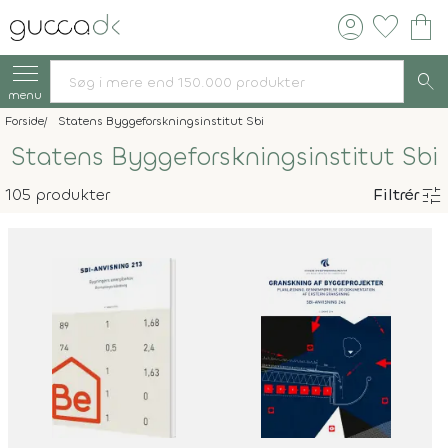
account_circle
favorite
shopping_bag
search
menu
Forside
Statens Byggeforskningsinstitut Sbi
Statens Byggeforskningsinstitut Sbi
tune
105 produkter
Filtrér