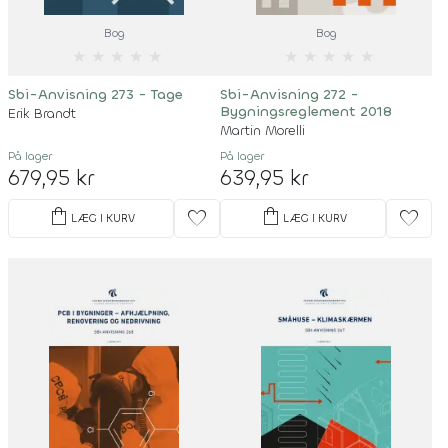
Bog
Bog
★
★
★
★
★
★
★
★
★
★
Sbi-Anvisning 273 - Tage
Sbi-Anvisning 272 -
Bygningsreglement 2018
Erik Brandt
Martin Morelli
På lager
På lager
679,95 kr
639,95 kr
shopping_bag
shopping_bag
favorite
favorite
LÆG I KURV
LÆG I KURV