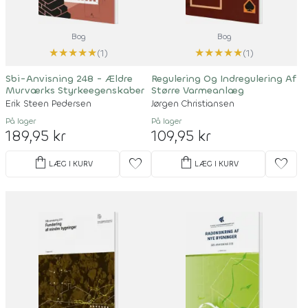
Bog
Bog
★
★
★
★
★
★
★
★
★
★
(1)
(1)
Sbi-Anvisning 248 - Ældre
Regulering Og Indregulering Af
Murværks Styrkeegenskaber
Større Varmeanlæg
Erik Steen Pedersen
Jørgen Christiansen
På lager
På lager
189,95 kr
109,95 kr
shopping_bag
shopping_bag
favorite
favorite
LÆG I KURV
LÆG I KURV