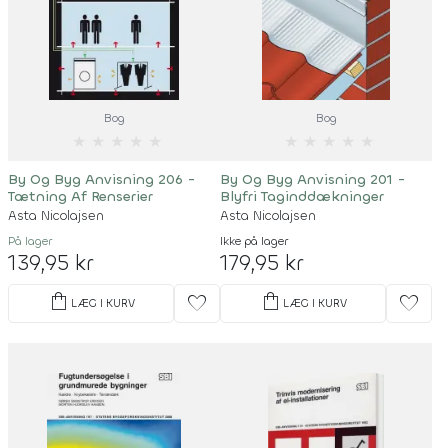
Bog
Bog
★
★
★
★
★
★
★
★
★
★
By Og Byg Anvisning 206 -
By Og Byg Anvisning 201 -
Tætning Af Renserier
Blyfri Taginddækninger
Asta Nicolajsen
Asta Nicolajsen
På lager
Ikke på lager
139,95 kr
179,95 kr
shopping_bag
shopping_bag
favorite
favorite
LÆG I KURV
LÆG I KURV