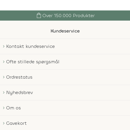
shopping_bag
Over 150.000 Produkter
Kundeservice
Kontakt kundeservice
Ofte stillede spørgsmål
Ordrestatus
Nyhedsbrev
Om os
Gavekort