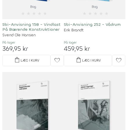
Bog
Bog
★
★
★
★
★
★
★
★
★
★
Sbi-Anvisning 158 - Vindlast
Sbi-Anvisning 252 - Vådrum
På Bærende Konstruktioner
Erik Brandt
Svend Ole Hansen
På lager
På lager
369,95 kr
459,95 kr
shopping_bag
shopping_bag
favorite
favorite
LÆG I KURV
LÆG I KURV