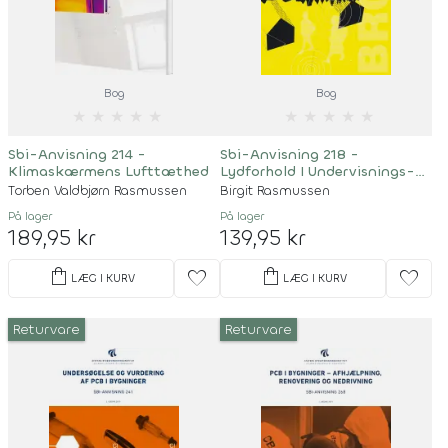
Bog
Bog
★
★
★
★
★
★
★
★
★
★
Sbi-Anvisning 214 -
Sbi-Anvisning 218 -
Klimaskærmens Lufttæthed
Lydforhold I Undervisnings-
Og Daginstitutionsbygninger
Torben Valdbjørn Rasmussen
Birgit Rasmussen
På lager
På lager
189,95 kr
139,95 kr
shopping_bag
shopping_bag
favorite
favorite
LÆG I KURV
LÆG I KURV
Returvare
Returvare