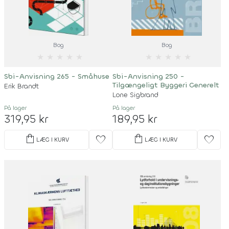
Bog
Bog
★
★
★
★
★
★
★
★
★
★
Sbi-Anvisning 265 - Småhuse
Sbi-Anvisning 250 -
Tilgængeligt Byggeri Generelt
Erik Brandt
Lone Sigbrand
På lager
På lager
319,95 kr
189,95 kr
shopping_bag
shopping_bag
favorite
favorite
LÆG I KURV
LÆG I KURV