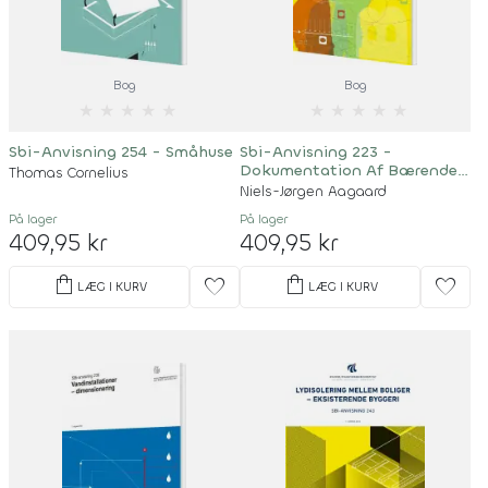
Bog
Bog
★
★
★
★
★
★
★
★
★
★
Sbi-Anvisning 254 - Småhuse
Sbi-Anvisning 223 -
Dokumentation Af Bærende
Thomas Cornelius
Konstruktioner
Niels-Jørgen Aagaard
På lager
På lager
409,95 kr
409,95 kr
shopping_bag
shopping_bag
favorite
favorite
LÆG I KURV
LÆG I KURV