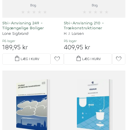
Bog
Bog
★
★
★
★
★
★
★
★
★
★
Sbi-Anvisning 249 -
Sbi-Anvisning 210 -
Tilgængelige Boliger
Trækonstruktioner
Lone Sigbrand
H. J. Larsen
På lager
På lager
189,95 kr
409,95 kr
shopping_bag
shopping_bag
favorite
favorite
LÆG I KURV
LÆG I KURV