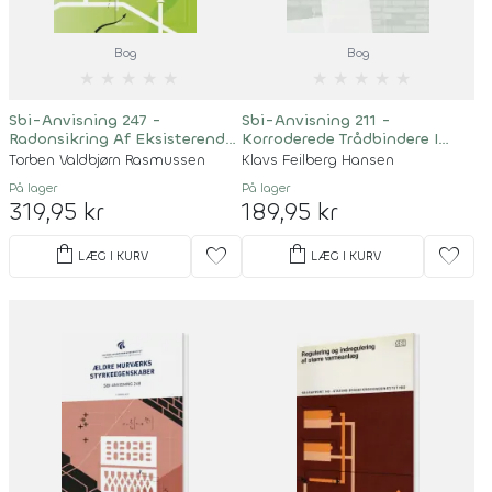
Bog
Bog
★
★
★
★
★
★
★
★
★
★
Sbi-Anvisning 247 -
Sbi-Anvisning 211 -
Radonsikring Af Eksisterende
Korroderede Trådbindere I
Bygninger
Murværk
Torben Valdbjørn Rasmussen
Klavs Feilberg Hansen
På lager
På lager
319,95 kr
189,95 kr
shopping_bag
shopping_bag
favorite
favorite
LÆG I KURV
LÆG I KURV