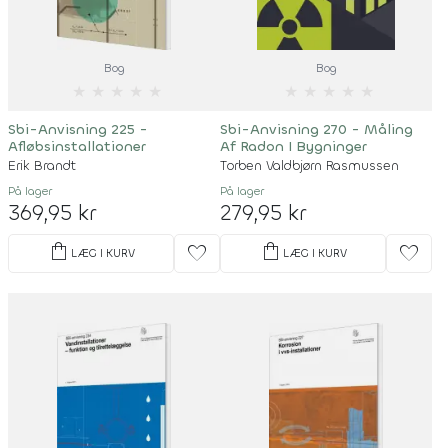
Bog
Bog
★
★
★
★
★
★
★
★
★
★
Sbi-Anvisning 225 -
Sbi-Anvisning 270 - Måling
Afløbsinstallationer
Af Radon I Bygninger
Erik Brandt
Torben Valdbjørn Rasmussen
På lager
På lager
369,95 kr
279,95 kr
shopping_bag
shopping_bag
favorite
favorite
LÆG I KURV
LÆG I KURV