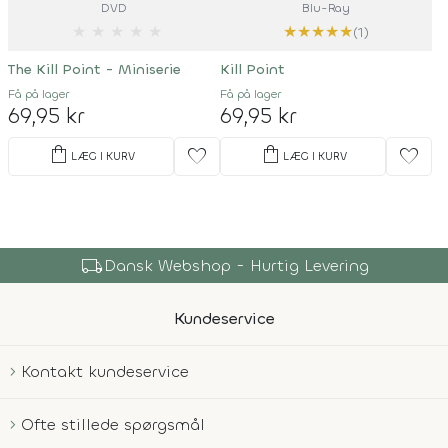
DVD
Blu-Ray
★
★
★
★
★
★
★
★
★
★
(1)
The Kill Point - Miniserie
Kill Point
Få på lager
Få på lager
69,95 kr
69,95 kr
shopping_bag
shopping_bag
favorite
favorite
LÆG I KURV
LÆG I KURV
local_shipping
Dansk Webshop - Hurtig Levering
Kundeservice
Kontakt kundeservice
Ofte stillede spørgsmål