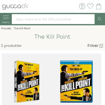
account_circle
favorite
shopping_bag
search
menu
Forside
The Kill Point
The Kill Point
tune
2 produkter
Filtrér