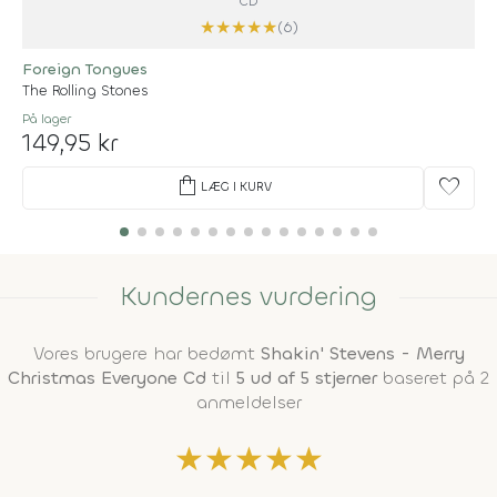
CD
★
★
★
★
★
(6)
Foreign Tongues
The Rolling Stones
På lager
149,95 kr
shopping_bag
favorite
LÆG I KURV
Kundernes vurdering
Vores brugere har bedømt
Shakin' Stevens - Merry
Christmas Everyone Cd
til
5 ud af 5 stjerner
baseret på 2
anmeldelser
★
★
★
★
★