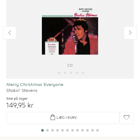
CD
★
★
★
★
★
Merry Christmas Everyone
Shakin' Stevens
Ikke på lager
149,95 kr
shopping_bag
favorite
LÆG I KURV