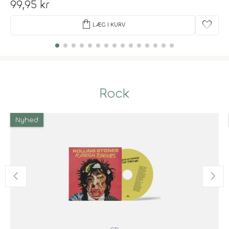
99,95 kr
shopping_bag
favorite
LÆG I KURV
Rock
Nyhed