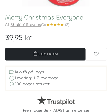
Merry Christmas Everyone
Af
Shakin' Stevens
Cd
★
★
★
★
★
(2)
39,95 kr
shopping_bag
favorite
LÆG I KURV
local_shipping
Kun få på lager
schedule
Levering: 1-3 hverdage
history
100 dages returret
Fremragende - 73.951 anmeldelser