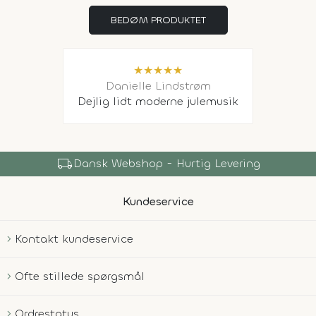
BEDØM PRODUKTET
★
★
★
★
★
Danielle Lindstrøm
Dejlig lidt moderne julemusik
local_shipping
Dansk Webshop - Hurtig Levering
Kundeservice
Kontakt kundeservice
Ofte stillede spørgsmål
Ordrestatus