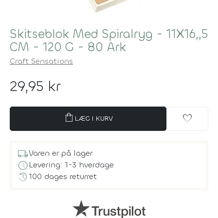
Skitseblok Med Spiralryg - 11X16,,5
CM - 120 G - 80 Ark
Craft Sensations
29,95 kr
shopping_bag
favorite
LÆG I KURV
local_shipping
Varen er på lager
schedule
Levering: 1-3 hverdage
history
100 dages returret