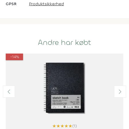
GPSR
Produktsikkerhed
Andre har købt
-14%
★
★
★
★
★
(1)