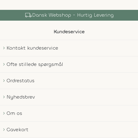
local_shipping
Dansk Webshop - Hurtig Levering
Kundeservice
Kontakt kundeservice
Ofte stillede spørgsmål
Ordrestatus
Nyhedsbrev
Om os
Gavekort