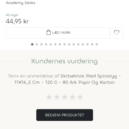
Academy Series
På lager
44,95 kr
shopping_bag
favorite
LÆG I KURV
Kundernes vurdering
Skriv en anmeldelse af
Skitseblok Med Spiralryg -
11X16,,5 Cm - 120 G - 80 Ark Papir Og Karton
★
★
★
★
★
BEDØM PRODUKTET