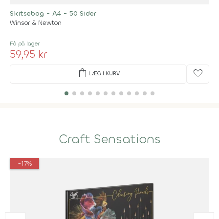
Skitsebog - A4 - 50 Sider
Winsor & Newton
Få på lager
59,95 kr
shopping_bag
favorite
LÆG I KURV
Craft Sensations
-17%