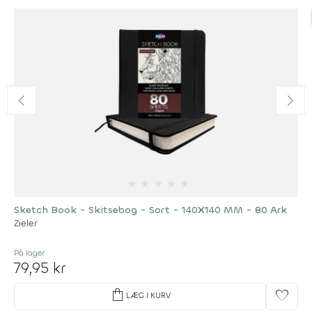
★
★
★
★
★
Sketch Book - Skitsebog - Sort - 140X140 MM - 80 Ark
Zieler
På lager
79,95 kr
shopping_bag
favorite
LÆG I KURV