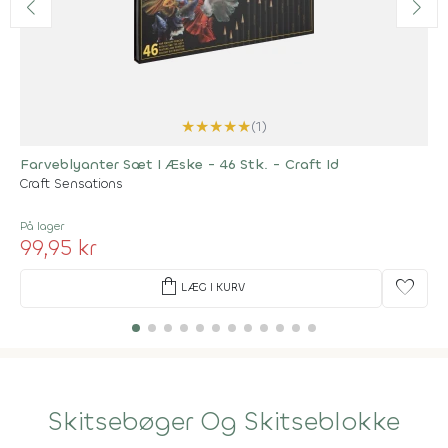
★
★
★
★
★
(1)
Farveblyanter Sæt I Æske - 46 Stk. - Craft Id
Craft Sensations
På lager
99,95 kr
shopping_bag
favorite
LÆG I KURV
Skitsebøger Og Skitseblokke