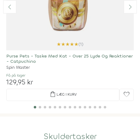
★
★
★
★
★
(1)
Purse Pets - Taske Med Kat - Over 25 Lyde Og Reaktioner
- Catpuchino
Spin Master
Få på lager
129,95 kr
shopping_bag
favorite
LÆG I KURV
Skuldertasker