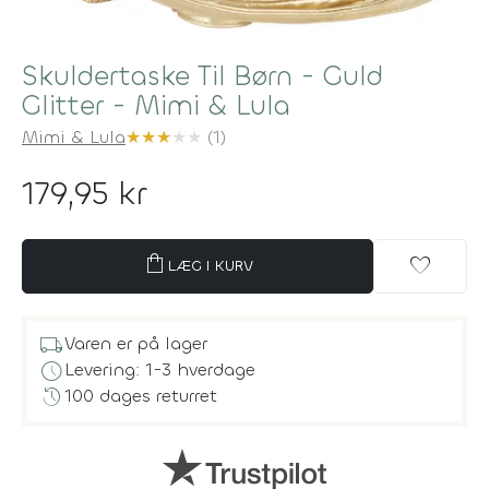
Skuldertaske Til Børn - Guld
Glitter - Mimi & Lula
Mimi & Lula
★
★
★
★
★
(1)
179,95 kr
shopping_bag
favorite
LÆG I KURV
local_shipping
Varen er på lager
schedule
Levering: 1-3 hverdage
history
100 dages returret