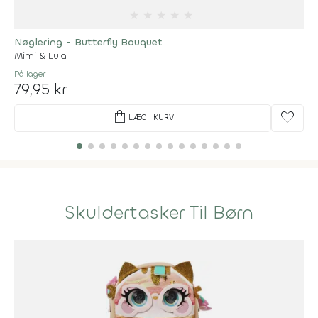
★
★
★
★
★
Nøglering - Butterfly Bouquet
Mimi & Lula
På lager
79,95 kr
shopping_bag
favorite
LÆG I KURV
Skuldertasker Til Børn