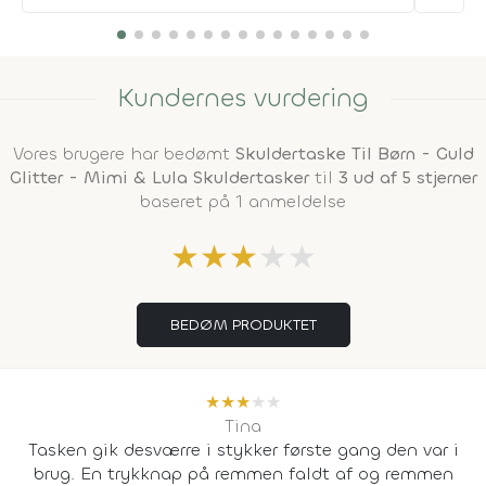
Kundernes vurdering
Vores brugere har bedømt
Skuldertaske Til Børn - Guld
Glitter - Mimi & Lula Skuldertasker
til
3 ud af 5 stjerner
baseret på 1 anmeldelse
★
★
★
★
★
BEDØM PRODUKTET
★
★
★
★
★
Tina
Tasken gik desværre i stykker første gang den var i
brug. En trykknap på remmen faldt af og remmen