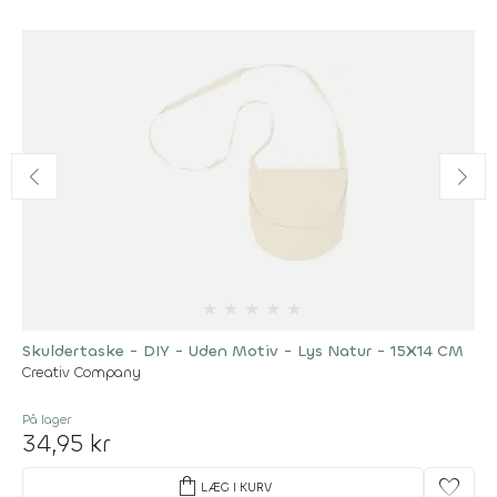
★
★
★
★
★
Skuldertaske - DIY - Uden Motiv - Lys Natur - 15X14 CM
Creativ Company
På lager
34,95 kr
shopping_bag
favorite
LÆG I KURV