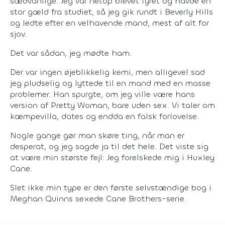
sædvanlige. Jeg var netop blevet fyret og havde en
stor gæld fra studiet, så jeg gik rundt i Beverly Hills
og ledte efter en velhavende mand, mest af alt for
sjov.
Det var sådan, jeg mødte ham.
Der var ingen øjeblikkelig kemi, men alligevel sad
jeg pludselig og lyttede til en mand med en masse
problemer. Han spurgte, om jeg ville være hans
version af Pretty Woman, bare uden sex. Vi taler om
kæmpevilla, dates og endda en falsk forlovelse.
Nogle gange gør man skøre ting, når man er
desperat, og jeg sagde ja til det hele. Det viste sig
at være min største fejl: Jeg forelskede mig i Huxley
Cane.
Slet ikke min type er den første selvstændige bog i
Meghan Quinns sexede Cane Brothers-serie.