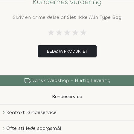
Kundernes vurdering
Skriv en anmeldelse af
Slet Ikke Min Type Bog
★
★
★
★
★
BEDØM PRODUKTET
local_shipping
Dansk Webshop - Hurtig Levering
Kundeservice
Kontakt kundeservice
Ofte stillede spørgsmål