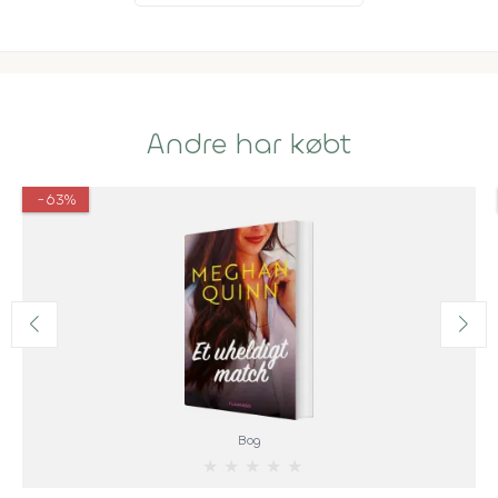
Andre har købt
-63%
Bog
★
★
★
★
★