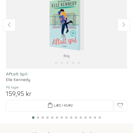
Bog
★
★
★
★
★
Aftalt Spil
Elle Kennedy
På lager
159,95 kr
shopping_bag
favorite
LÆG I KURV