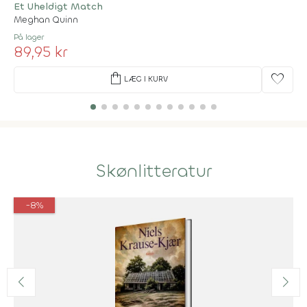
Et Uheldigt Match
Meghan Quinn
På lager
89,95 kr
shopping_bag
favorite
LÆG I KURV
Skønlitteratur
-8%