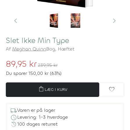
Slet Ikke Min Type
Af
Meghan Quinn
Bog,
Hæftet
89,95 kr
239,95 kr
Du sparer 150,00 kr (63%)
shopping_bag
favorite
LÆG I KURV
local_shipping
Varen er på lager
schedule
Levering: 1-3 hverdage
history
100 dages returret