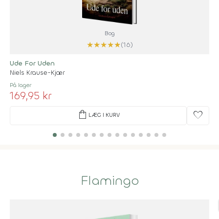
Bog
★
★
★
★
★
(16)
Ude For Uden
Niels Krause-Kjær
På lager
169,95 kr
shopping_bag
favorite
LÆG I KURV
Flamingo