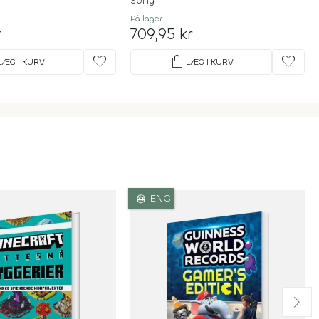
Sony
På lager
r
709,95 kr
favorite
shopping_bag
favorite
LÆG I KURV
LÆG I KURV
language
ENG