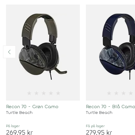
★
★
★
★
★
★
★
★
★
Recon 70 - Grøn Camo
Recon 70 - Blå Cam
Turtle Beach
Turtle Beach
På lager
Få på lager
269,95 kr
279,95 kr