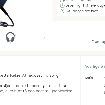
local_shipping
schedule
Levering: 1-3 hverdag
history
100 dages returret
Fremra
Yderligere
ette lækre V3 headset fra Sony.
Serie
aljer er dette headset perfekt til at
n, eller blot få den bedste lydoplevelse.