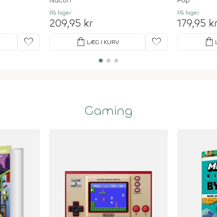
Nacon
Pdp
På lager
På lager
209,95 kr
179,95 k
favorite
shopping_bag
favorite
shopping_bag
LÆG I KURV
Gaming