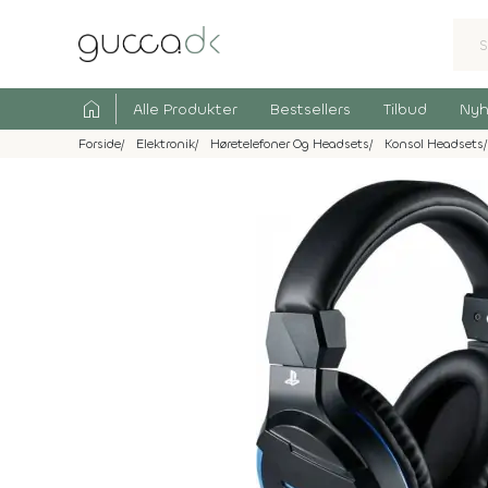
home
Alle Produkter
Bestsellers
Tilbud
Nyh
Forside
Elektronik
Høretelefoner Og Headsets
Konsol Headsets