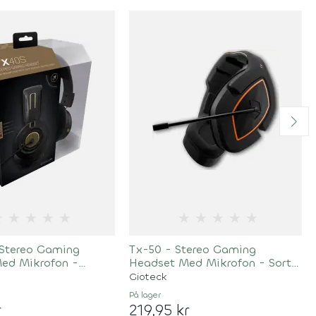
★
★
★
★
★
★
★
★
★
★
 Stereo Gaming
Tx-50 - Stereo Gaming
ed Mikrofon -
Headset Med Mikrofon - Sort
Rød
Gioteck
På lager
r
219,95 kr