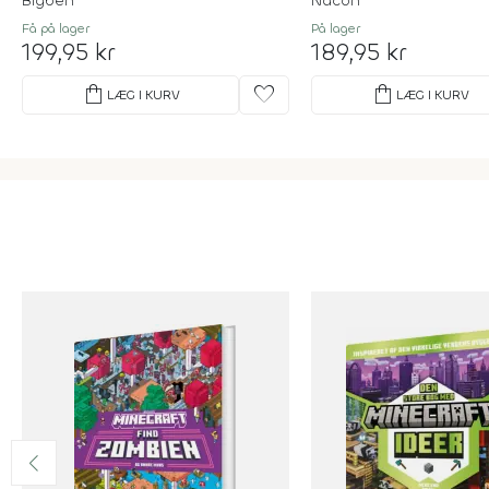
Bigben
Nacon
Få på lager
På lager
199,95 kr
189,95 kr
shopping_bag
favorite
shopping_bag
LÆG I KURV
LÆG I KURV