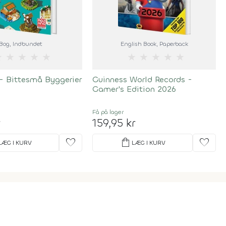
Bog
, Indbundet
English Book
, Paperback
★
★
★
★
★
★
★
★
★
★
- Bittesmå Byggerier
Guinness World Records -
Gamer's Edition 2026
Få på lager
r
159,95 kr
favorite
shopping_bag
favorite
LÆG I KURV
LÆG I KURV