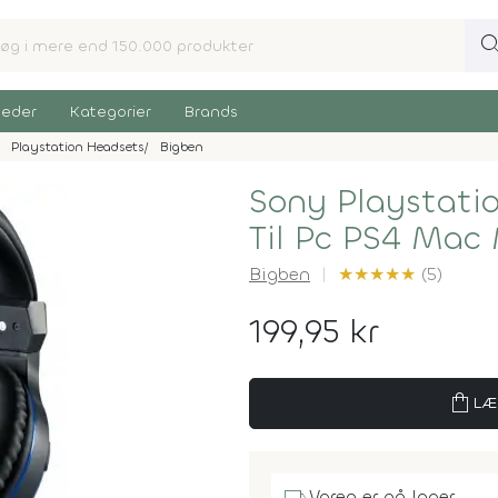
sear
eder
Kategorier
Brands
Playstation Headsets
Bigben
Sony Playstati
Til Pc PS4 Mac 
Bigben
★
★
★
★
★
(5)
199,95 kr
shopping_bag
LÆ
Varen er på lager