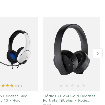
★
★
★
★
★
★
★
★
★
★
(1)
5 Headset Med
Trådløs 7.1 PS4 Gold Headset -
vl40 - Hvid
Fortnite Tilbehør - Kode
Udløbet