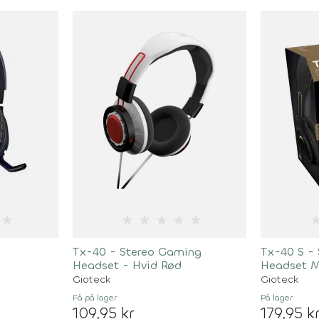
★
★
★
★
★
★
o
Tx-40 - Stereo Gaming
Tx-40 S -
Headset - Hvid Rød
Headset M
Bronze
Gioteck
Gioteck
Få på lager
På lager
109,95 kr
179,95 k