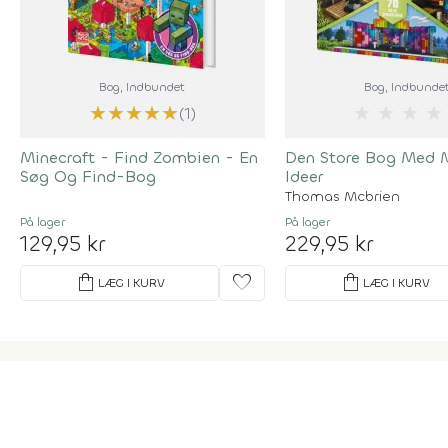
Bog
, Indbundet
Bog
, Indbunde
★
★
★
★
★
★
★
★
★
(1)
Minecraft - Find Zombien - En
Den Store Bog Med M
Søg Og Find-Bog
Ideer
Thomas Mcbrien
På lager
På lager
129,95 kr
229,95 kr
shopping_bag
favorite
shopping_bag
LÆG I KURV
LÆG I KURV