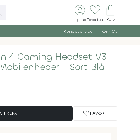
account_circle
favorite
shopping_bag
ch
Log ind
Favoritter
Kurv
Kundeservice
Om Os
on 4 Gaming Headset V3
Mobilenheder - Sort Blå
favorite
G I KURV
FAVORIT