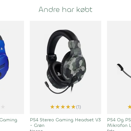
Andre har købt
★
★
★
★
★
★
(1)
 Gaming
PS4 Stereo Gaming Headset V3
PS4 Og PS
- Grøn
Mikrofon L