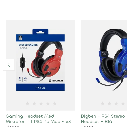
★
★
★
★
★
★
★
★
★
Gaming Headset Med
Bigben - PS4 Stereo
Mikrofon Til PS4 Pc Mac - V3 -
Headset - Blå
Rød