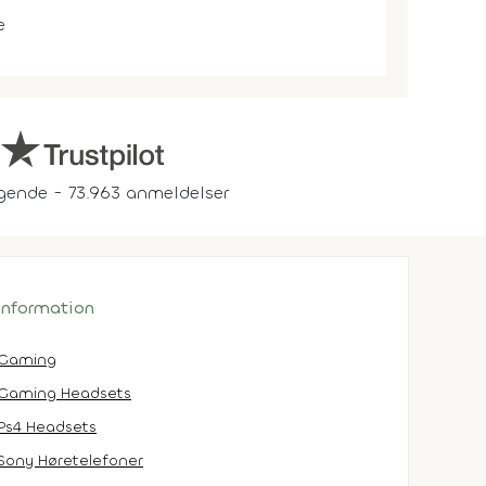
e
gende - 73.963 anmeldelser
 information
Gaming
Gaming Headsets
Ps4 Headsets
Sony Høretelefoner