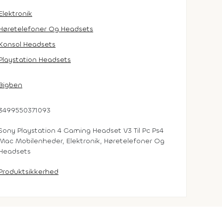
Elektronik
Høretelefoner Og Headsets
Konsol Headsets
Playstation Headsets
Bigben
3499550371093
Sony Playstation 4 Gaming Headset V3 Til Pc Ps4
Mac Mobilenheder, Elektronik, Høretelefoner Og
Headsets
Produktsikkerhed