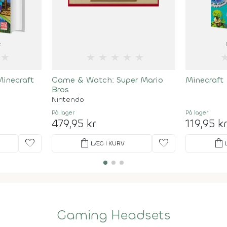
t
★
★
★
★
★
★
inecraft
Game & Watch: Super Mario
Minecraft 
Bros
Nintendo
På lager
På lager
479,95 kr
119,95 k
favorite
shopping_bag
favorite
shopping_bag
LÆG I KURV
Gaming Headsets