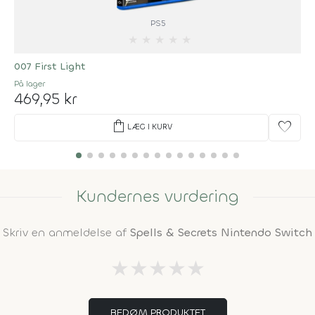
PS5
★
★
★
★
★
007 First Light
På lager
469,95 kr
shopping_bag
favorite
LÆG I KURV
Kundernes vurdering
Skriv en anmeldelse af
Spells & Secrets Nintendo Switch
★
★
★
★
★
BEDØM PRODUKTET