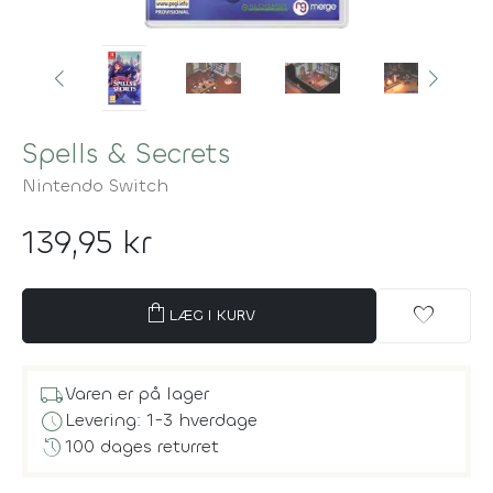
Spells & Secrets
Nintendo Switch
139,95 kr
shopping_bag
favorite
LÆG I KURV
local_shipping
Varen er på lager
schedule
Levering: 1-3 hverdage
history
100 dages returret