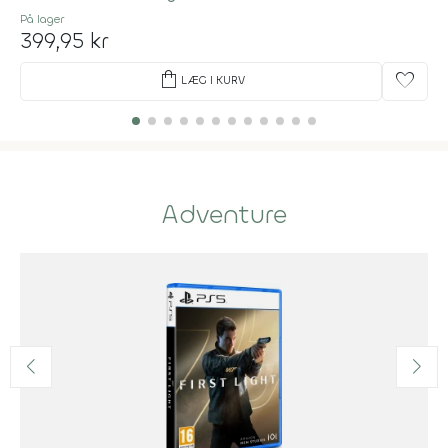
På lager
399,95 kr
shopping_bag
favorite
LÆG I KURV
Adventure