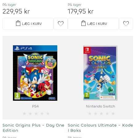
På lager
På lager
229,95 kr
179,95 kr
shopping_bag
shopping_bag
favorite
favorite
LÆG I KURV
LÆG I KURV
PS4
Nintendo Switch
★
★
★
★
★
★
★
★
★
★
Sonic Origins Plus - Day One
Sonic Colours Ultimate - Kode
Edition
I Boks