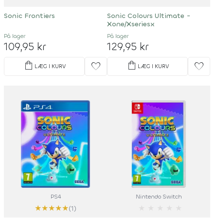
Sonic Frontiers
Sonic Colours Ultimate -
Xone/Xseriesx
På lager
På lager
109,95 kr
129,95 kr
shopping_bag
shopping_bag
favorite
favorite
LÆG I KURV
LÆG I KURV
PS4
Nintendo Switch
★
★
★
★
★
★
★
★
★
★
(1)