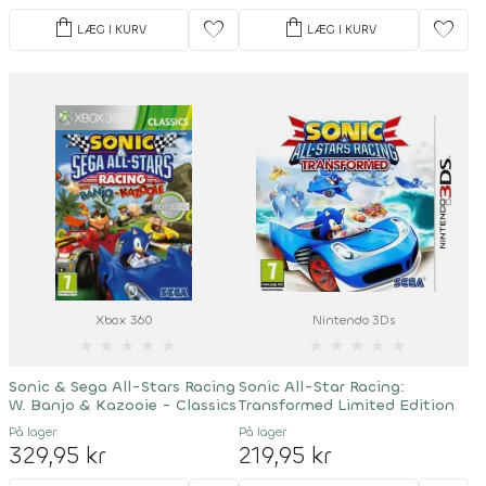
shopping_bag
shopping_bag
favorite
favorite
LÆG I KURV
LÆG I KURV
Xbox 360
Nintendo 3Ds
★
★
★
★
★
★
★
★
★
★
Sonic & Sega All-Stars Racing
Sonic All-Star Racing:
W. Banjo & Kazooie - Classics
Transformed Limited Edition
På lager
På lager
329,95 kr
219,95 kr