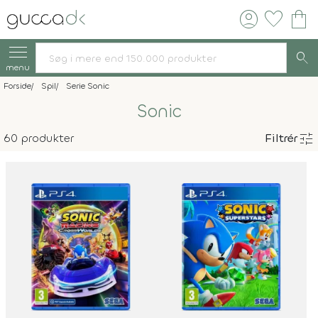
account_circle
favorite
shopping_bag
search
menu
Forside
Spil
Serie Sonic
Sonic
tune
60 produkter
Filtrér