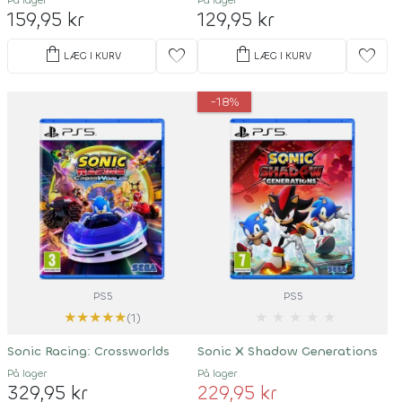
På lager
På lager
159,95 kr
129,95 kr
shopping_bag
shopping_bag
favorite
favorite
LÆG I KURV
LÆG I KURV
-18%
PS5
PS5
★
★
★
★
★
★
★
★
★
★
(1)
Sonic Racing: Crossworlds
Sonic X Shadow Generations
På lager
På lager
329,95 kr
229,95 kr