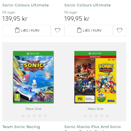
Sonic Colours Ultimate
Sonic Colours Ultimate
På lager
På lager
139,95 kr
199,95 kr
shopping_bag
shopping_bag
favorite
favorite
LÆG I KURV
LÆG I KURV
Xbox One
Xbox One
★
★
★
★
★
★
★
★
★
★
Team Sonic Racing
Sonic Mania Plus And Sonic