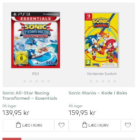
PS3
Nintendo Switch
★
★
★
★
★
★
★
★
★
★
Sonic All-Star Racing:
Sonic Mania - Kode I Boks
Transformed - Essentials
På lager
På lager
139,95 kr
159,95 kr
shopping_bag
shopping_bag
favorite
favorite
LÆG I KURV
LÆG I KURV