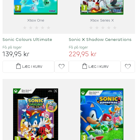
Xbox One
Xbox Series X
★
★
★
★
★
★
★
★
★
★
Sonic Colours Ultimate
Sonic X Shadow Generations
Få på lager
Få på lager
139,95 kr
229,95 kr
shopping_bag
shopping_bag
favorite
favorite
LÆG I KURV
LÆG I KURV