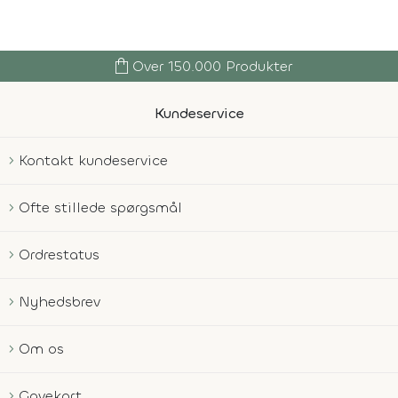
shopping_bag
Over 150.000 Produkter
Kundeservice
Kontakt kundeservice
Ofte stillede spørgsmål
Ordrestatus
Nyhedsbrev
Om os
Gavekort