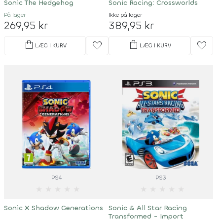
Sonic The Hedgehog
Sonic Racing: Crossworlds
På lager
Ikke på lager
269,95 kr
389,95 kr
shopping_bag
shopping_bag
favorite
favorite
LÆG I KURV
LÆG I KURV
PS4
PS3
★
★
★
★
★
★
★
★
★
★
Sonic X Shadow Generations
Sonic & All Star Racing
Transformed - Import