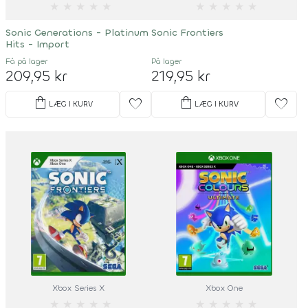
★
★
★
★
★
★
★
★
★
★
Sonic Generations - Platinum
Sonic Frontiers
Hits - Import
Få på lager
På lager
209,95 kr
219,95 kr
shopping_bag
shopping_bag
favorite
favorite
LÆG I KURV
LÆG I KURV
Xbox Series X
Xbox One
★
★
★
★
★
★
★
★
★
★