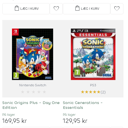
shopping_bag
shopping_bag
favorite
favorite
LÆG I KURV
LÆG I KURV
Nintendo Switch
PS3
★
★
★
★
★
★
★
★
★
★
(2)
Sonic Origins Plus - Day One
Sonic Generations -
Edition
Essentials
På lager
På lager
169,95 kr
129,95 kr