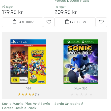
Forces Double Pack
På lager
På lager
179,95 kr
209,95 kr
shopping_bag
shopping_bag
favorite
favorite
LÆG I KURV
LÆG I KURV
PS4
Xbox 360
★
★
★
★
★
★
★
★
★
★
(1)
Sonic Mania Plus And Sonic
Sonic Unleashed
Forces Double Pack