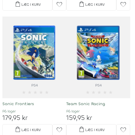
shopping_bag
shopping_bag
favorite
favorite
LÆG I KURV
LÆG I KURV
PS4
PS4
★
★
★
★
★
★
★
★
★
★
Sonic Frontiers
Team Sonic Racing
På lager
På lager
179,95 kr
159,95 kr
shopping_bag
shopping_bag
favorite
favorite
LÆG I KURV
LÆG I KURV