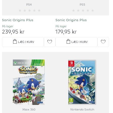
PS4
PS5
★
★
★
★
★
★
★
★
★
★
Sonic Origins Plus
Sonic Origins Plus
På lager
På lager
239,95 kr
179,95 kr
shopping_bag
shopping_bag
favorite
favorite
LÆG I KURV
LÆG I KURV
Xbox 360
Nintendo Switch