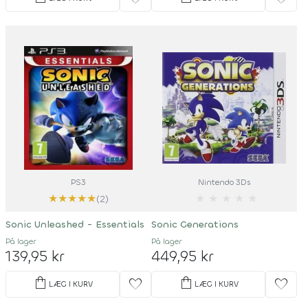
PS3
Nintendo 3Ds
★
★
★
★
★
★
★
★
★
★
(2)
Sonic Unleashed - Essentials
Sonic Generations
På lager
På lager
139,95 kr
449,95 kr
shopping_bag
shopping_bag
favorite
favorite
LÆG I KURV
LÆG I KURV