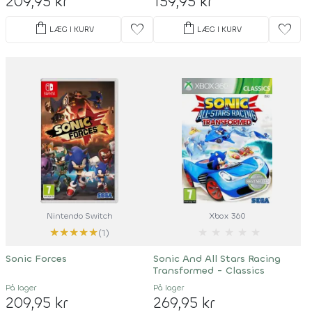
209,95 kr
159,95 kr
shopping_bag
shopping_bag
favorite
favorite
LÆG I KURV
LÆG I KURV
Nintendo Switch
Xbox 360
★
★
★
★
★
★
★
★
★
★
(1)
Sonic Forces
Sonic And All Stars Racing
Transformed - Classics
På lager
På lager
209,95 kr
269,95 kr