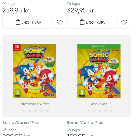
På lager
På lager
239,95 kr
329,95 kr
shopping_bag
shopping_bag
favorite
favorite
LÆG I KURV
LÆG I KURV
Nintendo Switch
Xbox One
★
★
★
★
★
★
★
★
★
★
Sonic Mania Plus
Sonic Mania Plus
På lager
På lager