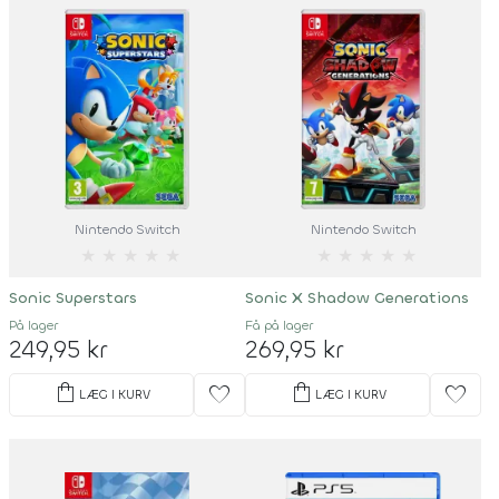
Nintendo Switch
Nintendo Switch
★
★
★
★
★
★
★
★
★
★
Sonic Superstars
Sonic X Shadow Generations
På lager
Få på lager
249,95 kr
269,95 kr
shopping_bag
shopping_bag
favorite
favorite
LÆG I KURV
LÆG I KURV