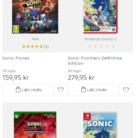
PS4
Nintendo Switch 2
★
★
★
★
★
★
★
★
★
★
(4)
Sonic Forces
Sonic Frontiers Definitive
Edition
På lager
På lager
159,95 kr
279,95 kr
shopping_bag
shopping_bag
favorite
favorite
LÆG I KURV
LÆG I KURV