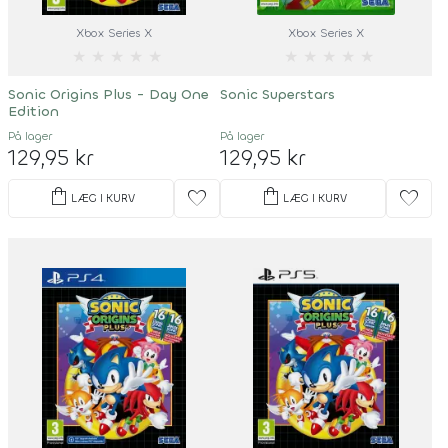
Xbox Series X
Xbox Series X
★
★
★
★
★
★
★
★
★
★
Sonic Origins Plus - Day One
Sonic Superstars
Edition
På lager
På lager
129,95 kr
129,95 kr
shopping_bag
shopping_bag
favorite
favorite
LÆG I KURV
LÆG I KURV