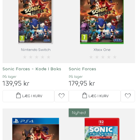
Nintendo Switch
Xbox One
★
★
★
★
★
★
★
★
★
★
Sonic Forces - Kode I Boks
Sonic Forces
På lager
På lager
139,95 kr
179,95 kr
shopping_bag
shopping_bag
favorite
favorite
LÆG I KURV
LÆG I KURV
Nyhed