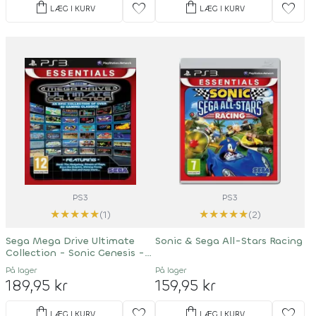
shopping_bag
shopping_bag
favorite
favorite
LÆG I KURV
LÆG I KURV
PS3
PS3
★
★
★
★
★
★
★
★
★
★
(1)
(2)
Sega Mega Drive Ultimate
Sonic & Sega All-Stars Racing
Collection - Sonic Genesis -
Essentials
På lager
På lager
189,95 kr
159,95 kr
shopping_bag
shopping_bag
favorite
favorite
LÆG I KURV
LÆG I KURV