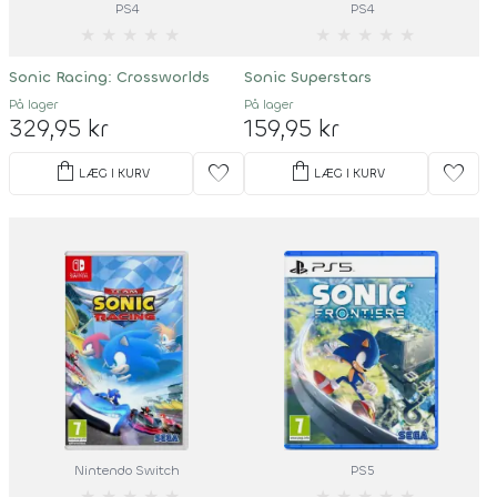
PS4
PS4
★
★
★
★
★
★
★
★
★
★
Sonic Racing: Crossworlds
Sonic Superstars
På lager
På lager
329,95 kr
159,95 kr
shopping_bag
shopping_bag
favorite
favorite
LÆG I KURV
LÆG I KURV
Nintendo Switch
PS5
★
★
★
★
★
★
★
★
★
★