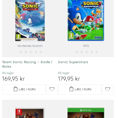
Nintendo Switch
PS5
★
★
★
★
★
★
★
★
★
★
Team Sonic Racing - Kode I
Sonic Superstars
Boks
På lager
På lager
169,95 kr
179,95 kr
shopping_bag
shopping_bag
favorite
favorite
LÆG I KURV
LÆG I KURV