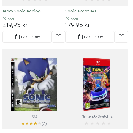
Team Sonic Racing
Sonic Frontiers
På lager
På lager
219,95 kr
179,95 kr
shopping_bag
shopping_bag
favorite
favorite
LÆG I KURV
LÆG I KURV
PS3
Nintendo Switch 2
★
★
★
★
★
★
★
★
★
★
(2)