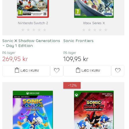
Nintendo Switch 2
Xbox Series X
★
★
★
★
★
★
★
★
★
★
Sonic X Shadow Generations
Sonic Frontiers
- Day 1 Edition
På lager
På lager
269,95 kr
109,95 kr
shopping_bag
shopping_bag
favorite
favorite
LÆG I KURV
LÆG I KURV
-12%