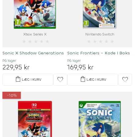
Xbox Series X
Nintendo Switch
★
★
★
★
★
★
★
★
★
★
Sonic X Shadow Generations
Sonic Frontiers - Kode I Boks
På lager
På lager
229,95 kr
169,95 kr
shopping_bag
shopping_bag
favorite
favorite
LÆG I KURV
LÆG I KURV
-16%