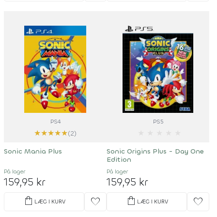
PS4
PS5
★
★
★
★
★
★
★
★
★
★
(2)
Sonic Mania Plus
Sonic Origins Plus - Day One
Edition
På lager
På lager
159,95 kr
159,95 kr
shopping_bag
shopping_bag
favorite
favorite
LÆG I KURV
LÆG I KURV