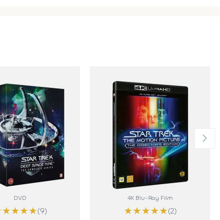
DVD
4K Blu-Ray Film
★
★
★
★
★
★
★
★
★
★
(9)
(2)