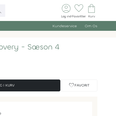
account_circle
favorite
shopping_bag
ch
Log ind
Favoritter
Kurv
Kundeservice
Om Os
covery - Sæson 4
favorite
G I KURV
FAVORIT
e