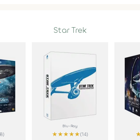
Star Trek
Blu-Ray
★
★
★
★
★
(8)
(14)