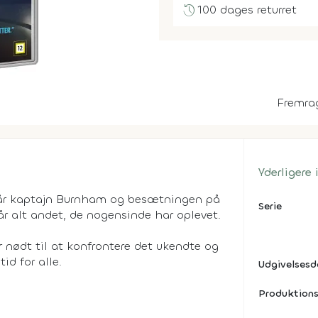
history
100 dages returret
Fremra
Yderligere
tår kaptajn Burnham og besætningen på
Serie
går alt andet, de nogensinde har oplevet.
r nødt til at konfrontere det ukendte og
id for alle.
Udgivelses
Produktions