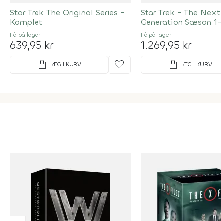
Star Trek The Original Series -
Star Trek - The Next
Komplet
Generation Sæson 1-
Complete Collection
Få på lager
Få på lager
639,95 kr
1.269,95 kr
shopping_bag
favorite
shopping_bag
LÆG I KURV
LÆG I KURV