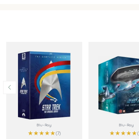
Blu-Ray
Blu-Ray
★
★
★
★
★
★
★
★
★
★
(7)