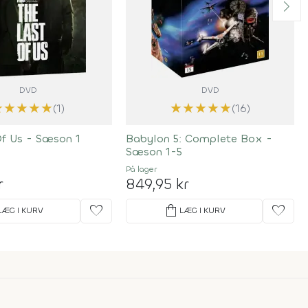
DVD
DVD
★
★
★
★
★
★
★
★
★
★
(1)
(16)
Of Us - Sæson 1
Babylon 5: Complete Box -
Sæson 1-5
På lager
r
849,95 kr
favorite
shopping_bag
favorite
LÆG I KURV
LÆG I KURV