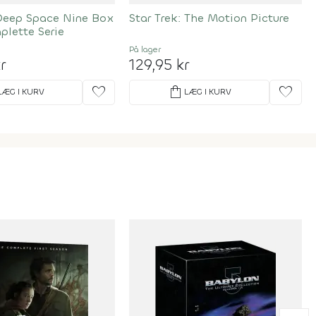
 Deep Space Nine Box
Star Trek: The Motion Picture
plette Serie
På lager
r
129,95 kr
favorite
shopping_bag
favorite
LÆG I KURV
LÆG I KURV