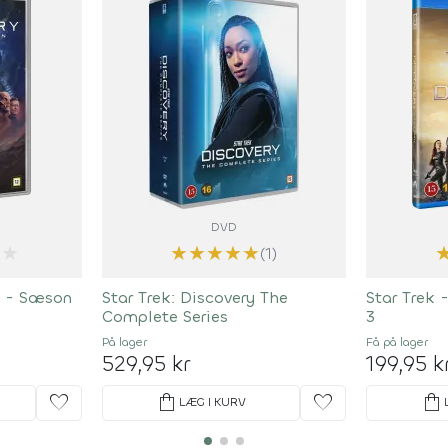
DVD
★
★
★
★
★
★
(1)
y - Sæson
Star Trek: Discovery The
Star Trek 
Complete Series
3
På lager
Få på lager
529,95 kr
199,95 k
favorite
shopping_bag
favorite
shopping_bag
LÆG I KURV