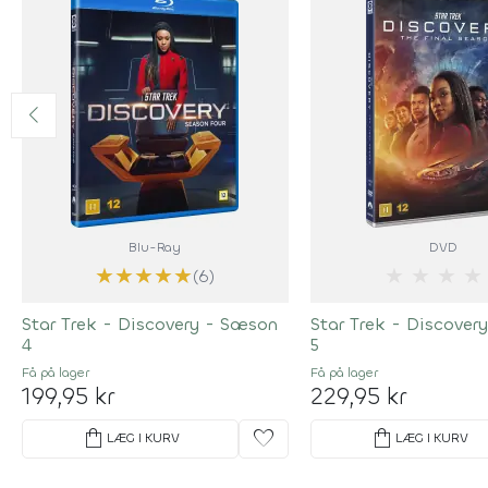
Blu-Ray
DVD
★
★
★
★
★
★
★
★
★
(6)
Star Trek - Discovery - Sæson
Star Trek - Discover
4
5
Få på lager
Få på lager
199,95 kr
229,95 kr
shopping_bag
favorite
shopping_bag
LÆG I KURV
LÆG I KURV