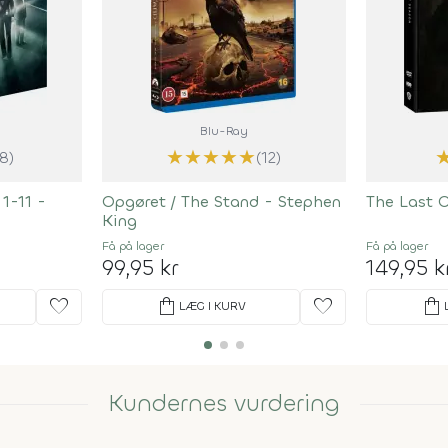
Blu-Ray
★
★
★
★
★
(8)
(12)
1-11 -
Opgøret / The Stand - Stephen
The Last 
King
Få på lager
Få på lager
99,95 kr
149,95 k
favorite
shopping_bag
favorite
shopping_bag
LÆG I KURV
Kundernes vurdering