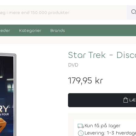
sear
eder
Kategorier
Brands
Star Trek - Dis
DVD
179,95 kr
shopping_bag
LÆ
local_shipping
Kun få på lager
schedule
Levering: 1-3 hverdag