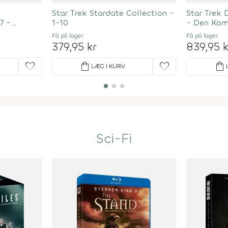
Star Trek Stardate Collection -
Star Trek
7 -
1-10
- Den Kom
Få på lager
Få på lager
379,95 kr
839,95 k
favorite
shopping_bag
favorite
shopping_bag
LÆG I KURV
Sci-Fi