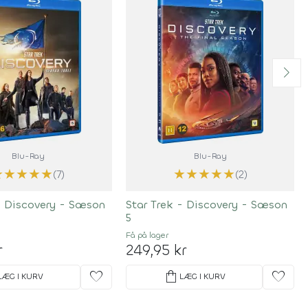
Blu-Ray
Blu-Ray
★
★
★
★
★
★
★
★
★
★
(7)
(2)
- Discovery - Sæson
Star Trek - Discovery - Sæson
5
Få på lager
r
249,95 kr
favorite
shopping_bag
favorite
LÆG I KURV
LÆG I KURV