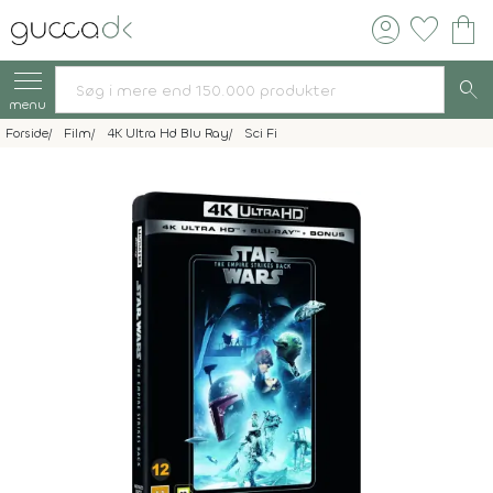
account_circle
favorite
shopping_bag
search
menu
Forside
Film
4K Ultra Hd Blu Ray
Sci Fi