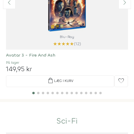
Blu-Ray
★
★
★
★
★
(12)
Avatar 3 - Fire And Ash
På lager
149,95 kr
shopping_bag
favorite
LÆG I KURV
Sci-Fi