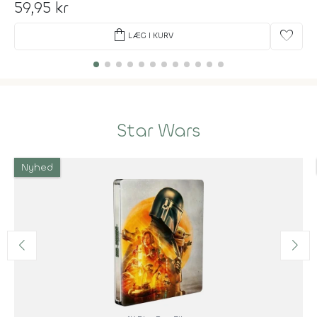
59,95 kr
shopping_bag
favorite
LÆG I KURV
Star Wars
Nyhed