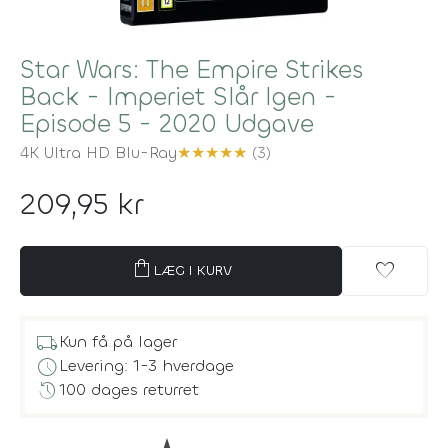
Star Wars: The Empire Strikes
Back - Imperiet Slår Igen -
Episode 5 - 2020 Udgave
4K Ultra HD Blu-Ray
★
★
★
★
★
(3)
209,95 kr
shopping_bag
favorite
LÆG I KURV
local_shipping
Kun få på lager
schedule
Levering: 1-3 hverdage
history
100 dages returret