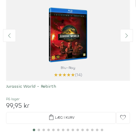
Blu-Ray
★
★
★
★
★
(14)
Jurassic World - Rebirth
På lager
99,95 kr
shopping_bag
favorite
LÆG I KURV