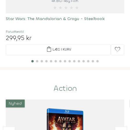
4K Blu-Ray Film
★
★
★
★
★
Star Wars: The Mandalorian & Grogu - Steelbook
Forudbestil
299,95 kr
shopping_bag
favorite
LÆG I KURV
Action
Nyhed