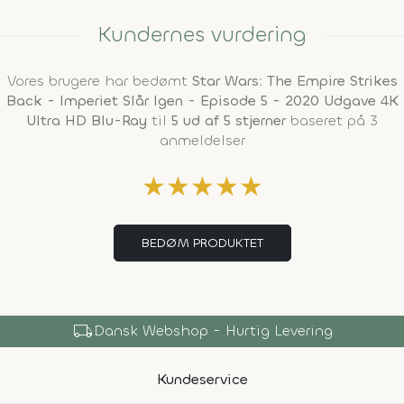
Kundernes vurdering
Vores brugere har bedømt
Star Wars: The Empire Strikes
Back - Imperiet Slår Igen - Episode 5 - 2020 Udgave 4K
Ultra HD Blu-Ray
til
5 ud af 5 stjerner
baseret på 3
anmeldelser
★
★
★
★
★
BEDØM PRODUKTET
local_shipping
Dansk Webshop - Hurtig Levering
Kundeservice