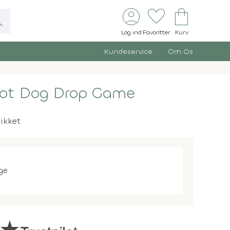
account_circle
favorite
shopping_bag
ch
Log ind
Favoritter
Kurv
Kundeservice
Om Os
Hot Dog Drop Game
likket
ge