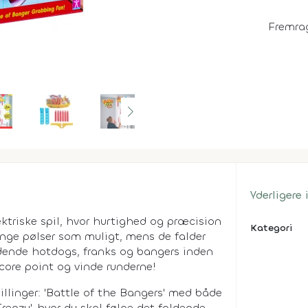
Fremra
Yderligere
ktriske spil, hvor hurtighed og præcision
Kategori
nge pølser som muligt, mens de falder
faldende hotdogs, franks og bangers inden
score point og vinde runderne!
illinger: 'Battle of the Bangers' med både
enzy', hvor du skal følge det faldende