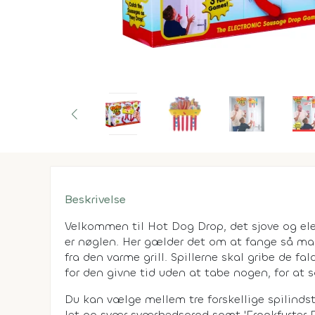
Beskrivelse
Velkommen til Hot Dog Drop, det sjove og ele
er nøglen. Her gælder det om at fange så ma
fra den varme grill. Spillerne skal gribe de 
for den givne tid uden at tabe nogen, for at 
Du kan vælge mellem tre forskellige spilindst
let og svær sværhedsgrad samt 'Frankfurter Fr