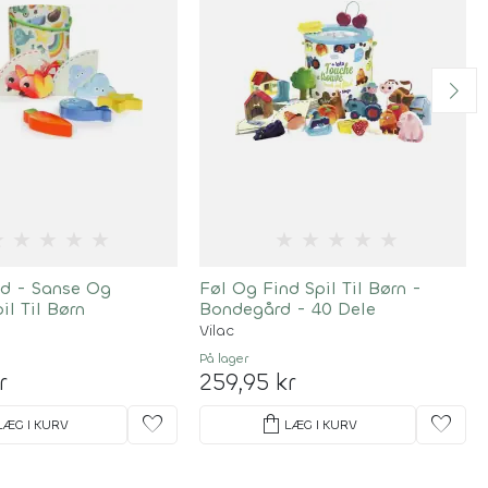
★
★
★
★
★
★
★
★
★
★
nd - Sanse Og
Føl Og Find Spil Til Børn -
il Til Børn
Bondegård - 40 Dele
Vilac
På lager
r
259,95 kr
favorite
shopping_bag
favorite
LÆG I KURV
LÆG I KURV