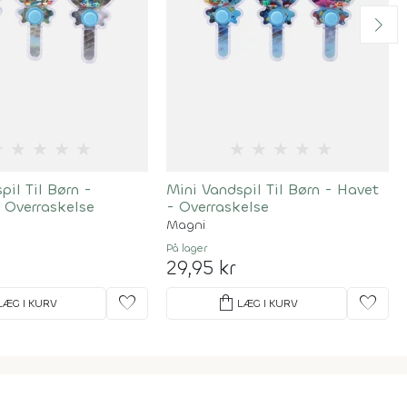
★
★
★
★
★
★
★
★
★
★
pil Til Børn -
Mini Vandspil Til Børn - Havet
 Overraskelse
- Overraskelse
Magni
På lager
29,95 kr
favorite
shopping_bag
favorite
LÆG I KURV
LÆG I KURV