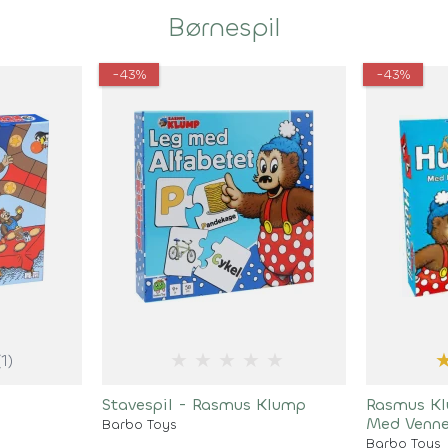
Børnespil
-43%
-43%
★
★
★
★
★
(1)
Stavespil - Rasmus Klump
Rasmus Kl
Med Venne
Barbo Toys
Barbo Toys