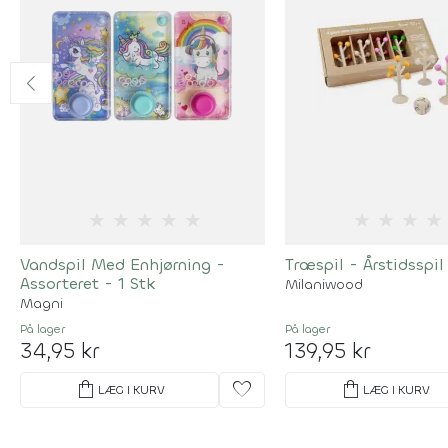
★
★
★
★
★
★
★
★
★
Vandspil Med Enhjørning -
Træspil - Årstidsspil
Assorteret - 1 Stk
Milaniwood
Magni
På lager
På lager
34,95 kr
139,95 kr
shopping_bag
favorite
shopping_bag
LÆG I KURV
LÆG I KURV