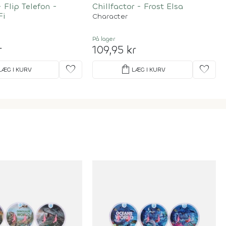
- Flip Telefon -
Chillfactor - Frost Elsa
Fi
Character
På lager
r
109,95 kr
favorite
shopping_bag
favorite
LÆG I KURV
LÆG I KURV