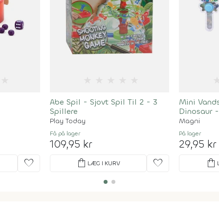
★
★
★
★
★
★
Abe Spil - Sjovt Spil Til 2 - 3
Mini Vands
Spillere
Dinosaur -
Play Today
Magni
Få på lager
På lager
109,95 kr
29,95 kr
favorite
shopping_bag
favorite
shopping_bag
LÆG I KURV