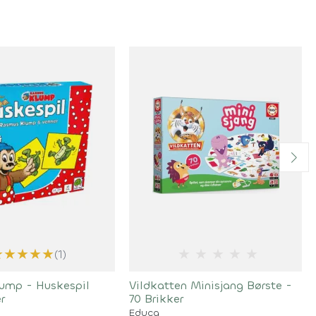
★
★
★
★
★
★
★
★
★
★
(1)
ump - Huskespil
Vildkatten Minisjang Børste -
r
70 Brikker
Educa