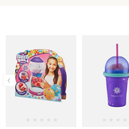
★
★
★
★
★
★
★
★
★