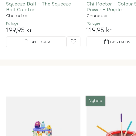
Squeeze Ball - The Squeeze
Chillfactor - Colour
Ball Creator
Power - Purple
Character
Character
På lager
På lager
199,95 kr
119,95 kr
shopping_bag
favorite
shopping_bag
LÆG I KURV
LÆG I KURV
Nyhed