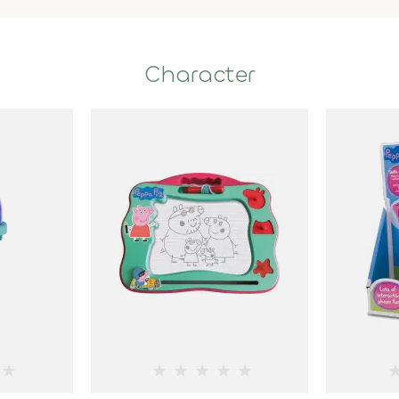
Character
★
★
★
★
★
★