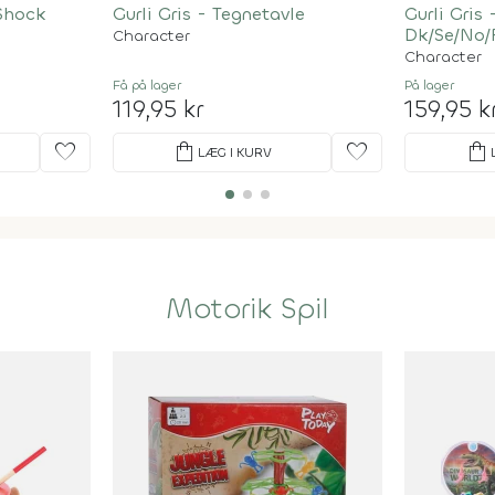
 Shock
Gurli Gris - Tegnetavle
Gurli Gris 
Dk/Se/No/
Character
Character
Få på lager
På lager
119,95 kr
159,95 k
favorite
shopping_bag
favorite
shopping_bag
LÆG I KURV
Motorik Spil