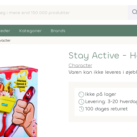
sear
eder
Kategorier
Brands
racter
Stay Active - 
Character
Varen kan ikke leveres i øjeb
block
Ikke på lager
schedule
Levering: 3-20 hverda
history
100 dages returret