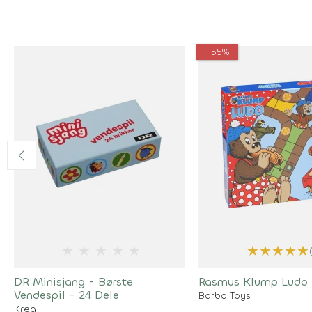
-55%
★
★
★
★
★
★
★
★
★
★
DR Minisjang - Børste
Rasmus Klump Ludo
Vendespil - 24 Dele
Barbo Toys
Krea