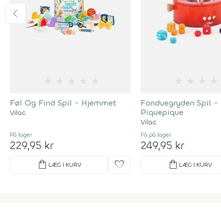
★
★
★
★
★
★
★
★
★
Føl Og Find Spil - Hjemmet
Fonduegryden Spil -
Piquepique
Vilac
Vilac
På lager
Få på lager
229,95 kr
249,95 kr
shopping_bag
favorite
shopping_bag
LÆG I KURV
LÆG I KURV