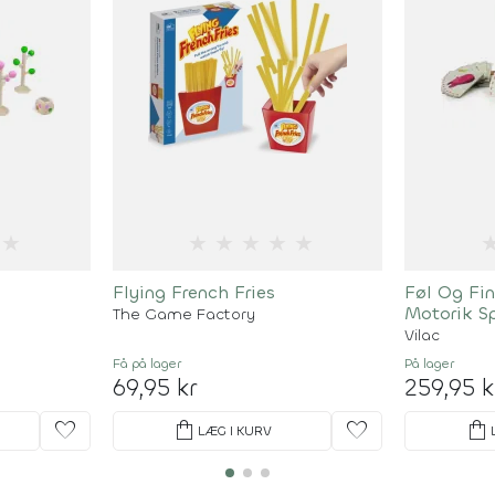
★
★
★
★
★
★
Flying French Fries
Føl Og Fi
Motorik Sp
The Game Factory
Vilac
Få på lager
På lager
69,95 kr
259,95 k
favorite
shopping_bag
favorite
shopping_bag
LÆG I KURV