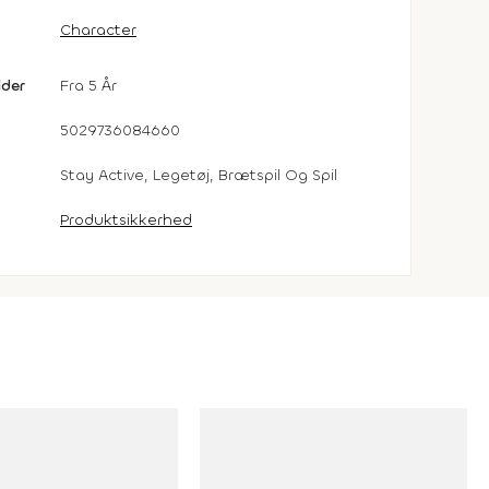
Character
lder
Fra 5 År
5029736084660
Stay Active, Legetøj, Brætspil Og Spil
Produktsikkerhed