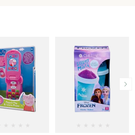
★
★
★
★
★
★
★
★
★
★