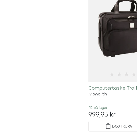
★
★
★
★
Computertaske Troll
Monolith
Få på lager
999,95 kr
shopping_bag
LÆG I KURV