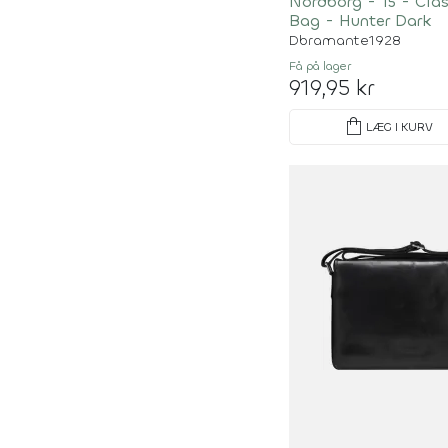
Nordborg - 15 - Cla
Bag - Hunter Dark
Dbramante1928
Få på lager
919,95 kr
shopping_bag
LÆG I KURV