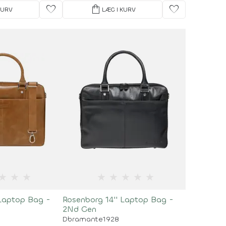
favorite
shopping_bag
favorite
KURV
LÆG I KURV
★
★
★
★
★
★
★
★
 Laptop Bag -
Rosenborg 14'' Laptop Bag -
2Nd Gen
Dbramante1928