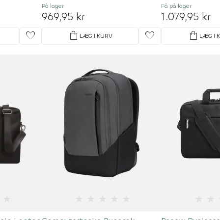
På lager
Få på lager
969,95 kr
1.079,95 kr
favorite
shopping_bag
favorite
shopping_bag
LÆG I KURV
LÆG I 
★
★
★
★
★
★
★
★