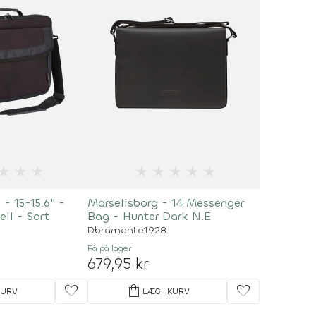
★
★
★
★
★
★
★
★
- 15-15.6" -
Marselisborg - 14 Messenger
ll - Sort
Bag - Hunter Dark N.E
Dbramante1928
Få på lager
679,95 kr
favorite
shopping_bag
favorite
KURV
LÆG I KURV