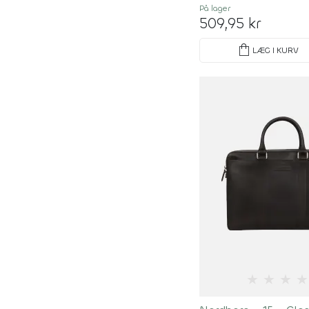
På lager
509,95 kr
shopping_bag
LÆG I KURV
★
★
★
★