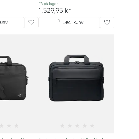
Få på lager
1.529,95 kr
favorite
shopping_bag
favorite
KURV
LÆG I KURV
★
★
★
★
★
★
★
★