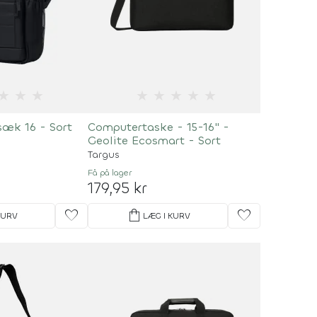
★
★
★
★
★
★
★
★
æk 16 - Sort
Computertaske - 15-16" -
Geolite Ecosmart - Sort
Targus
Få på lager
179,95 kr
favorite
shopping_bag
favorite
KURV
LÆG I KURV