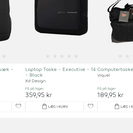
★
★
★
★
★
★
★
★
sæk -
Laptop Taske - Executive - 14
Computertaske
- Black
Viquel
Xd Design
Få på lager
Få på lager
359,95 kr
189,95 kr
favorite
shopping_bag
favorite
shopping_bag
LÆG I KURV
LÆG I 