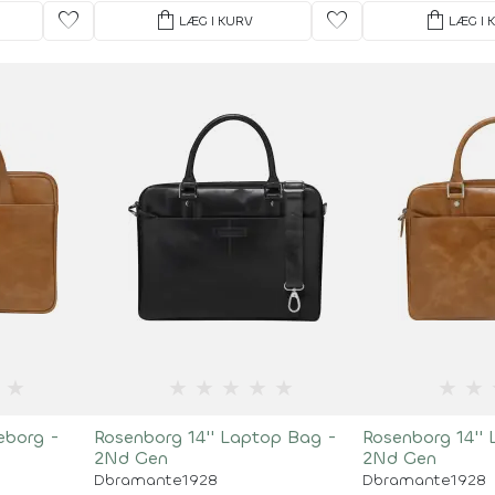
favorite
shopping_bag
favorite
shopping_bag
LÆG I KURV
LÆG I 
★
★
★
★
★
★
★
★
eborg -
Rosenborg 14'' Laptop Bag -
Rosenborg 14''
2Nd Gen
2Nd Gen
Dbramante1928
Dbramante1928