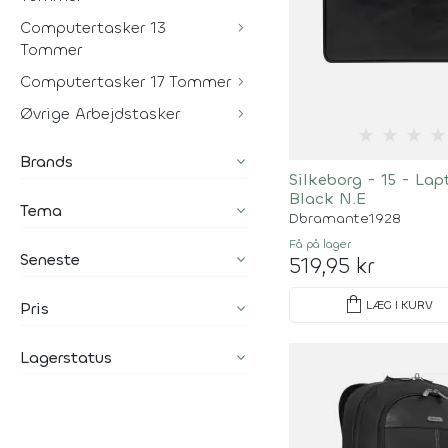
Computertasker 13
Tommer
Computertasker 17 Tommer
Øvrige Arbejdstasker
★
★
★
★
Brands
Silkeborg - 15 - La
Black N.E
Tema
Dbramante1928
Få på lager
Seneste
519,95 kr
shopping_bag
LÆG I KURV
Pris
Lagerstatus