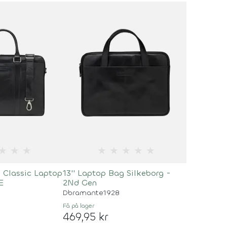
★
★
★
★
★
★
★
★
- Classic Laptop
13'' Laptop Bag Silkeborg -
E
2Nd Gen
Dbramante1928
Få på lager
469,95 kr