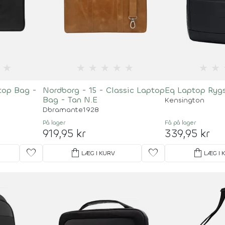
★
★
★
★
★
★
★
★
ptop Bag -
Nordborg - 15 - Classic Laptop
Eq Laptop Rygs
Bag - Tan N.E
Kensington
Dbramante1928
På lager
Få på lager
919,95 kr
339,95 kr
favorite
shopping_bag
favorite
shopping_bag
LÆG I KURV
LÆG I 