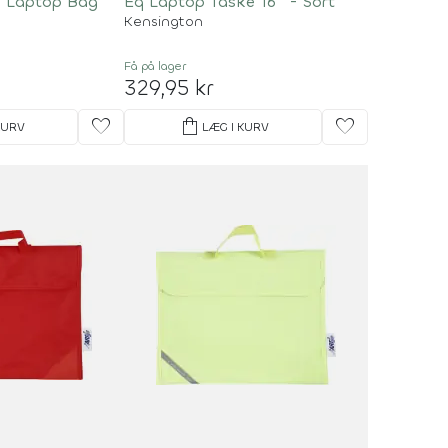
s Laptop Bag
Eq Laptop Taske 16'' - Sort
Kensington
Få på lager
329,95 kr
favorite
shopping_bag
favorite
KURV
LÆG I KURV