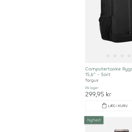
★
★
★
★
Computertaske Ryg
15,6" - Sort
Targus
På lager
299,95 kr
shopping_bag
LÆG I KURV
Nyhed