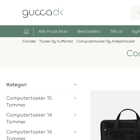
home
Alle Produkter
Bestsellers
Tilbud
Nyh
Forside
Tasker Og Kufferter
Computertasker Og Arbejdstasker
Co
Kategori
Computertasker 15
Tommer
Computertasker 14
Tommer
Computertasker 16
Tommer