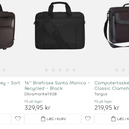
★
★
★
★
★
★
★
★
ey - Sort
16'' Briefcase Santa Monica -
Computertaske 
Recycled - Black
Classic Clamshe
Dbramante1928
Targus
Få på lager
Få på lager
329,95 kr
219,95 kr
favorite
shopping_bag
favorite
shopping_bag
LÆG I KURV
LÆG I 