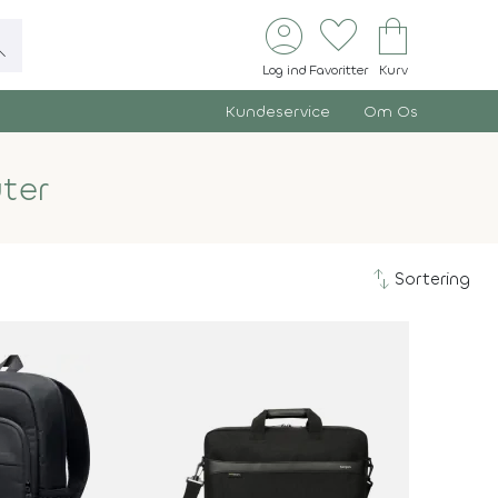
account_circle
favorite
shopping_bag
ch
Log ind
Favoritter
Kurv
Kundeservice
Om Os
ter
swap_vert
Sortering