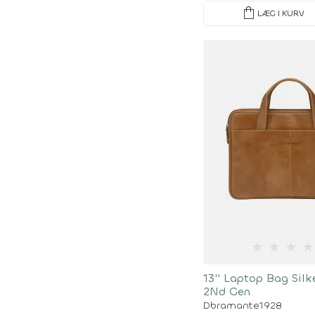
shopping_bag
LÆG I KURV
★
★
★
★
13'' Laptop Bag Silk
2Nd Gen
Dbramante1928