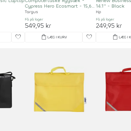
ssic Laptop
Computertaske Rygsæk -
Renew Busines
Cypress Hero Ecosmart - 15,6"
14.1'' - Black
- Grå
Targus
Hp
Få på lager
Få på lager
549,95 kr
249,95 kr
favorite
shopping_bag
favorite
shopping_bag
LÆG I KURV
LÆG I 