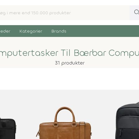
sear
eder
Kategorier
Brands
mputertasker Til Bærbar Compu
31 produkter