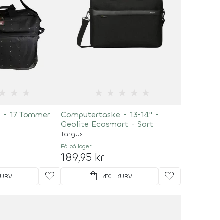
★
★
★
★
★
★
★
★
 - 17 Tommer
Computertaske - 13-14" -
Geolite Ecosmart - Sort
Targus
Få på lager
189,95 kr
favorite
shopping_bag
favorite
KURV
LÆG I KURV