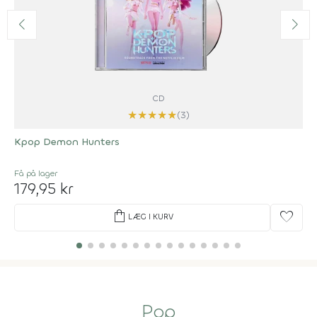
CD
★
★
★
★
★
(3)
Kpop Demon Hunters
Få på lager
179,95 kr
shopping_bag
favorite
LÆG I KURV
Pop