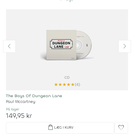
CD
★
★
★
★
★
(4)
The Boys Of Dungeon Lane
Paul Mccartney
På lager
149,95 kr
shopping_bag
favorite
LÆG I KURV