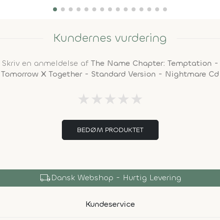
Kundernes vurdering
Skriv en anmeldelse af
The Name Chapter: Temptation -
Tomorrow X Together - Standard Version - Nightmare Cd
★
★
★
★
★
BEDØM PRODUKTET
local_shipping
Dansk Webshop - Hurtig Levering
Kundeservice