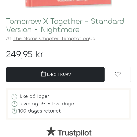
Tomorrow X Together - Standard
Version - Nightmare
Af
The Name Chapter: Temptation
Cd
249,95 kr
shopping_bag
favorite
LÆG I KURV
block
Ikke på lager
schedule
Levering: 3-15 hverdage
history
100 dages returret