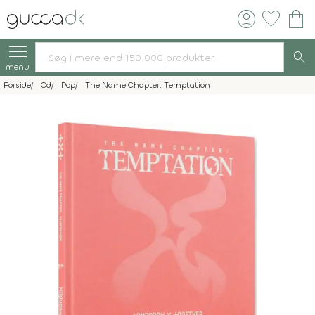
account_circle
favorite
shopping_bag
search
menu
Forside
Cd
Pop
The Name Chapter: Temptation