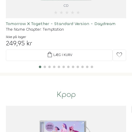
CD
★
★
★
★
★
Tomorrow X Together - Standard Version - Daydream
The Name Chapter: Temptation
Ikke på lager
249,95 kr
shopping_bag
favorite
LÆG I KURV
Kpop