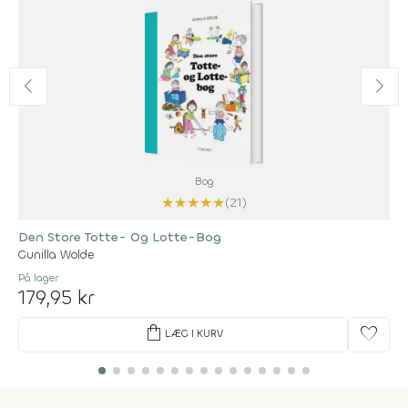
Bog
★
★
★
★
★
(21)
Den Store Totte- Og Lotte-Bog
Gunilla Wolde
På lager
179,95 kr
shopping_bag
favorite
LÆG I KURV