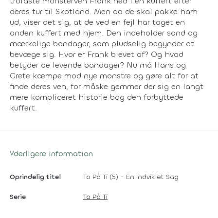
trofaste monsterven Frank ned i en kuffert efter
deres tur til Skotland. Men da de skal pakke ham
ud, viser det sig, at de ved en fejl har taget en
anden kuffert med hjem. Den indeholder sand og
mærkelige bandager, som pludselig begynder at
bevæge sig. Hvor er Frank blevet af? Og hvad
betyder de levende bandager? Nu må Hans og
Grete kæmpe mod nye monstre og gøre alt for at
finde deres ven, for måske gemmer der sig en langt
mere kompliceret historie bag den forbyttede
kuffert.
Yderligere information
Oprindelig titel
To På Ti (5) - En Indviklet Sag
Serie
To På Ti