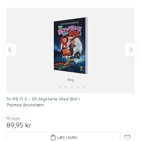
Bog
★
★
★
★
★
To På Ti 3 - Et Mysterie Med Bid I
Thomas Brunstrøm
På lager
89,95 kr
shopping_bag
favorite
LÆG I KURV