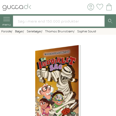
account_circle
favorite
shopping_bag
search
menu
Forside
Bøger
Seriebøger
Thomas Brunstrøm
Sophie Souid