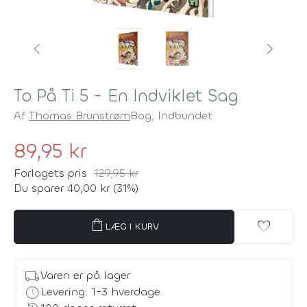
To På Ti 5 - En Indviklet Sag
Af
Thomas Brunstrøm
Bog,
Indbundet
89,95 kr
Forlagets pris
129,95 kr
Du sparer 40,00 kr (31%)
shopping_bag
favorite
LÆG I KURV
local_shipping
Varen er på lager
schedule
Levering: 1-3 hverdage