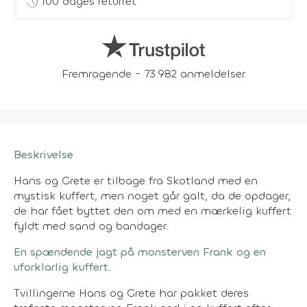
history
100 dages returret
Fremragende - 73.982 anmeldelser
Beskrivelse
Hans og Grete er tilbage fra Skotland med en
mystisk kuffert, men noget går galt, da de opdager,
de har fået byttet den om med en mærkelig kuffert
fyldt med sand og bandager.
En spændende jagt på monsterven Frank og en
uforklarlig kuffert.
Tvillingerne Hans og Grete har pakket deres