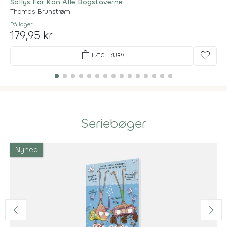
Sallys Far Kan Alle Bogstaverne
Thomas Brunstrøm
På lager
179,95 kr
shopping_bag
favorite
LÆG I KURV
Seriebøger
Nyhed