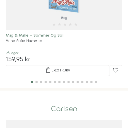
Bog
★
★
★
★
★
Mig & Mille - Sommer Og Sol
Anne Sofie Hammer
På lager
159,95 kr
shopping_bag
favorite
LÆG I KURV
Carlsen