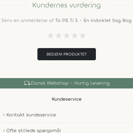
Kundernes vurdering
Skriv en anmeldelse af
To På Ti 5 - En Indviklet Sag Bog
★
★
★
★
★
BEDØM PRODUKTET
local_shipping
Dansk Webshop - Hurtig Levering
Kundeservice
Kontakt kundeservice
Ofte stillede spørgsmål