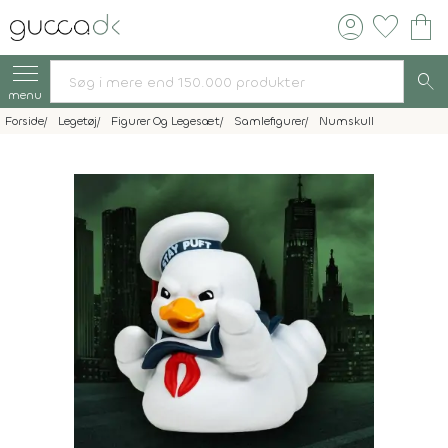
account_circle
favorite
shopping_bag
search
menu
Forside
Legetøj
Figurer Og Legesæt
Samlefigurer
Numskull