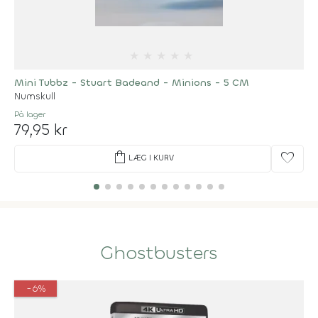
★
★
★
★
★
Mini Tubbz - Stuart Badeand - Minions - 5 CM
Numskull
På lager
79,95 kr
shopping_bag
favorite
LÆG I KURV
Ghostbusters
-6%