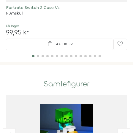
Fortnite Switch 2 Case Vs
Numskull
På lager
99,95 kr
shopping_bag
favorite
LÆG I KURV
Samlefigurer