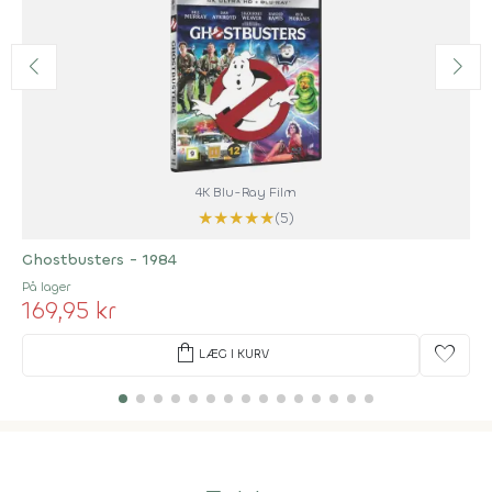
4K Blu-Ray Film
★
★
★
★
★
(5)
Ghostbusters - 1984
På lager
169,95 kr
shopping_bag
favorite
LÆG I KURV