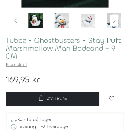
Tubbz - Ghostbusters - Stay Puft
Marshmallow Man Badeand - 9
CM
Numskull
169,95 kr
shopping_bag
favorite
LÆG I KURV
local_shipping
Kun få på lager
schedule
Levering: 1-3 hverdage