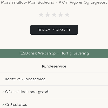
Marshmallow Man Badeand - 9 Cm Figurer Og Legesæt
★
★
★
★
★
BEDØM PRODUKTET
local_shipping
Dansk Webshop - Hurtig Levering
Kundeservice
Kontakt kundeservice
Ofte stillede spørgsmål
Ordrestatus