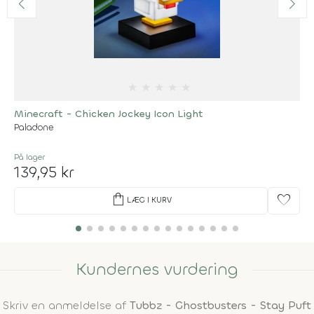
★
★
★
★
★
Minecraft - Chicken Jockey Icon Light
Paladone
På lager
139,95 kr
shopping_bag
favorite
LÆG I KURV
Kundernes vurdering
Skriv en anmeldelse af
Tubbz - Ghostbusters - Stay Puft