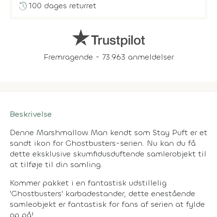
history
100 dages returret
Fremragende - 73.963 anmeldelser
Beskrivelse
Denne Marshmallow Man kendt som Stay Puft er et
sandt ikon for Ghostbusters-serien. Nu kan du få
dette eksklusive skumfidusduftende samlerobjekt til
at tilføje til din samling.
Kommer pakket i en fantastisk udstillelig
'Ghostbusters' karbadestander, dette enestående
samleobjekt er fantastisk for fans af serien at fylde
op på!