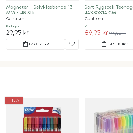
Magneter - Selvklæbende 13
Sort Rygsæk Teenag
MM - 48 Stk
44X30X14 CM
Centrum
Centrum
På lager
På lager
29,95 kr
89,95 kr
119,95 kr
shopping_bag
favorite
shopping_bag
LÆG I KURV
LÆG I KURV
-15%