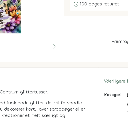
history
100 dages returret
Fremra
Yderligere
 Centrum glittertusser!
Kategori
d funklende glitter, der vil forvandle
 dekorerer kort, laver scrapbøger eller
e kreationer et helt særligt og