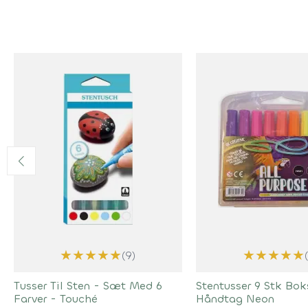
★
★
★
★
★
★
★
★
★
★
(9)
Tusser Til Sten - Sæt Med 6
Stentusser 9 Stk Bo
Farver - Touché
Håndtag Neon