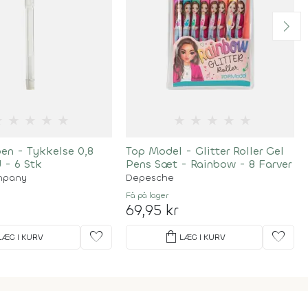
★
★
★
★
★
★
★
★
★
★
en - Tykkelse 0,8
Top Model - Glitter Roller Gel
 - 6 Stk
Pens Sæt - Rainbow - 8 Farver
mpany
Depesche
Få på lager
69,95 kr
favorite
shopping_bag
favorite
LÆG I KURV
LÆG I KURV