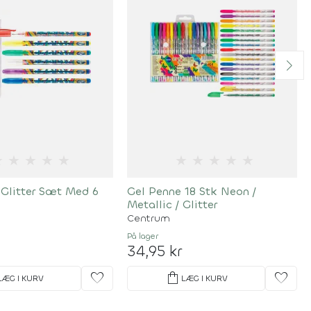
★
★
★
★
★
★
★
★
★
★
 Glitter Sæt Med 6
Gel Penne 18 Stk Neon /
Metallic / Glitter
Centrum
På lager
34,95 kr
favorite
shopping_bag
favorite
LÆG I KURV
LÆG I KURV