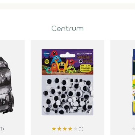
Centrum
★
★
★
★
★
(1)
(1)