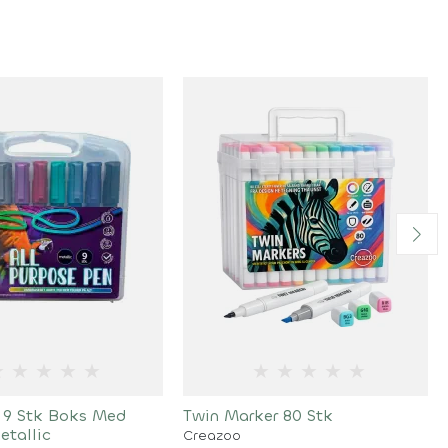
★
★
★
★
★
★
★
★
★
★
r 9 Stk Boks Med
Twin Marker 80 Stk
tallic
Creazoo