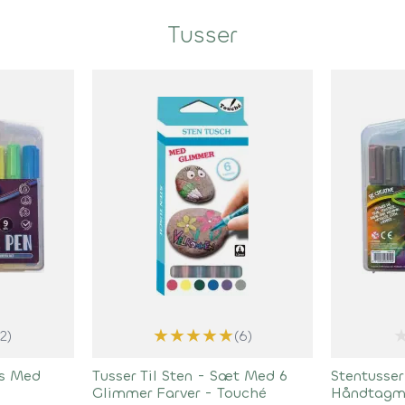
Tusser
★
★
★
★
★
(2)
(6)
ks Med
Tusser Til Sten - Sæt Med 6
Stentusse
Glimmer Farver - Touché
Håndtagme