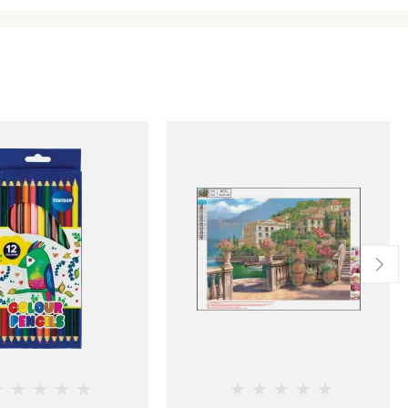
★
★
★
★
★
★
★
★
★
★