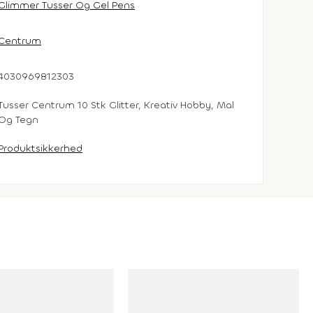
Glimmer Tusser Og Gel Pens
Centrum
4030969812303
Tusser Centrum 10 Stk Glitter, Kreativ Hobby, Mal
Og Tegn
Produktsikkerhed