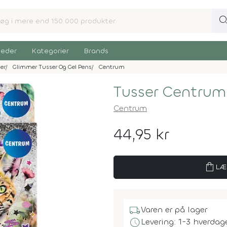
sear
eder
Kategorier
Brands
er
Glimmer Tusser Og Gel Pens
Centrum
Tusser Centrum 
Centrum
44,95 kr
shopping_bag
LÆ
local_shipping
Varen er på lager
schedule
Levering: 1-3 hverdag