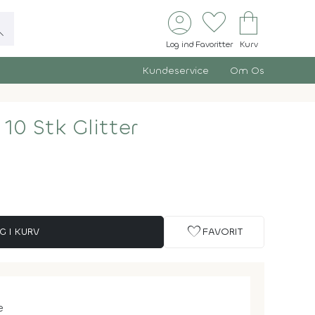
account_circle
favorite
shopping_bag
ch
Log ind
Favoritter
Kurv
Kundeservice
Om Os
10 Stk Glitter
favorite
G I KURV
FAVORIT
e