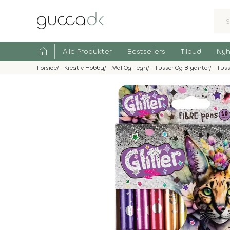
home
Alle Produkter
Bestsellers
Tilbud
Nyh
Forside
Kreativ Hobby
Mal Og Tegn
Tusser Og Blyanter
Tuss