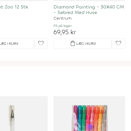
t Zoo 12 Stk
Diamond Painting - 30X40 CM
- Søbred Med Huse
Centrum
Få på lager
69,95 kr
favorite
shopping_bag
favorite
LÆG I KURV
LÆG I KURV