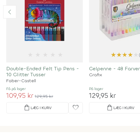
★
★
★
★
★
★
★
★
★
★
Double-Ended Felt Tip Pens -
Gelpenne - 48 Farver
10 Glitter Tusser
Grafix
Faber-Castell
Få på lager
På lager
109,95 kr
129,95 kr
129,95 kr
shopping_bag
favorite
shopping_bag
LÆG I KURV
LÆG I KURV