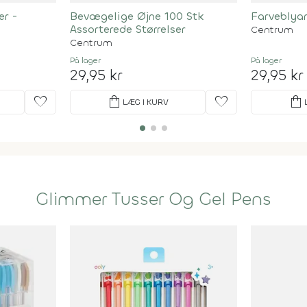
er -
Bevægelige Øjne 100 Stk
Farveblyan
Assorterede Størrelser
Centrum
Centrum
På lager
På lager
29,95 kr
29,95 kr
favorite
shopping_bag
favorite
shopping_bag
LÆG I KURV
Glimmer Tusser Og Gel Pens