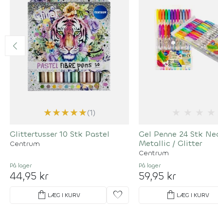
★
★
★
★
★
★
★
★
★
(1)
Glittertusser 10 Stk Pastel
Gel Penne 24 Stk Ne
Metallic / Glitter
Centrum
Centrum
På lager
På lager
44,95 kr
59,95 kr
shopping_bag
favorite
shopping_bag
LÆG I KURV
LÆG I KURV