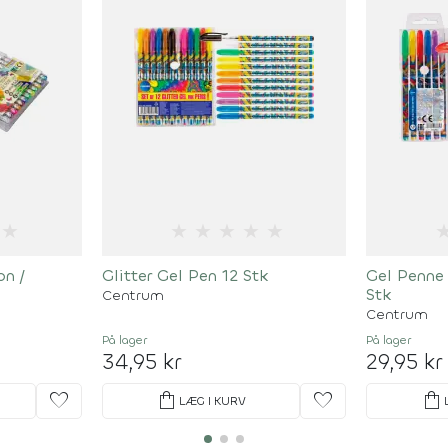
★
★
★
★
★
★
on /
Glitter Gel Pen 12 Stk
Gel Penne
Stk
Centrum
Centrum
På lager
På lager
34,95 kr
29,95 kr
favorite
shopping_bag
favorite
shopping_bag
LÆG I KURV