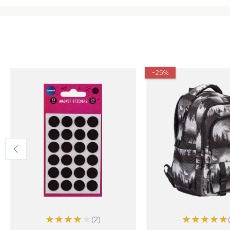
-25%
★
★
★
★
★
★
★
★
★
★
(2)