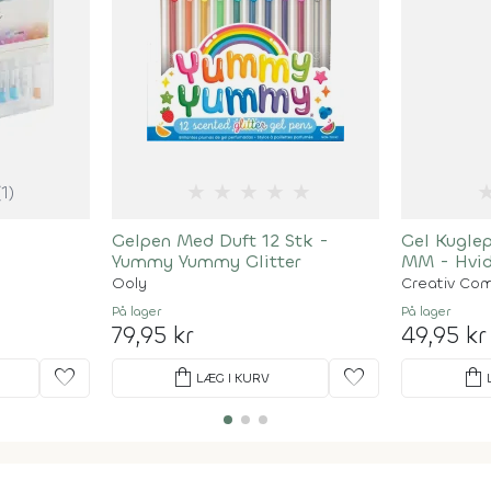
★
★
★
★
★
(1)
Gelpen Med Duft 12 Stk -
Gel Kuglep
Yummy Yummy Glitter
MM - Hvid
Ooly
Creativ Co
På lager
På lager
79,95 kr
49,95 kr
favorite
shopping_bag
favorite
shopping_bag
LÆG I KURV