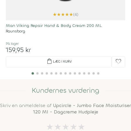
★
★
★
★
★
(4)
Man Viking Repair Hand & Body Cream 200 ML
Raunsborg
På lager
159,95 kr
shopping_bag
favorite
LÆG I KURV
Kundernes vurdering
Skriv en anmeldelse af
Upcircle - Jumbo Face Moisturiser
120 Ml - Dagcreme Hudpleje
★
★
★
★
★