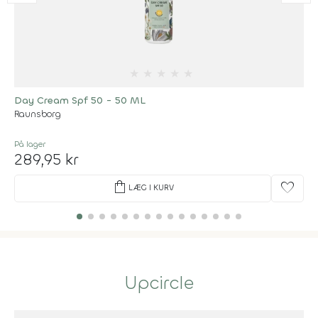
★
★
★
★
★
Day Cream Spf 50 - 50 ML
Raunsborg
På lager
289,95 kr
shopping_bag
favorite
LÆG I KURV
Upcircle