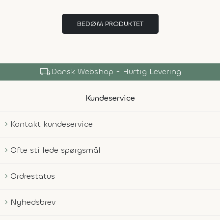
BEDØM PRODUKTET
local_shipping
Dansk Webshop - Hurtig Levering
Kundeservice
Kontakt kundeservice
Ofte stillede spørgsmål
Ordrestatus
Nyhedsbrev