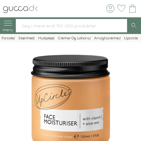
account_circle
favorite
shopping_bag
search
menu
Forside
Skønhed
Hudpleje
Cremer Og Lotions
Ansigtscremer
Upcircle