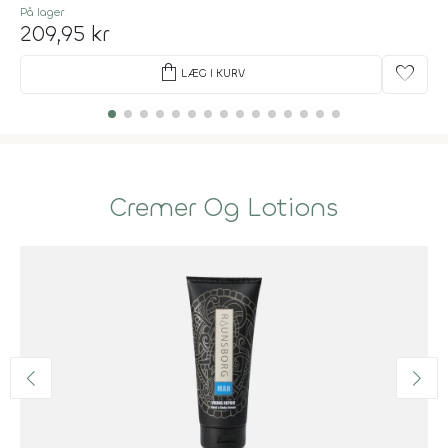
På lager
209,95 kr
shopping_bag
favorite
LÆG I KURV
Cremer Og Lotions