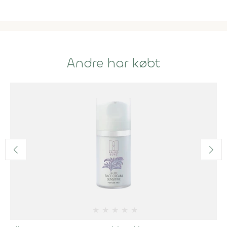
Andre har købt
★
★
★
★
★