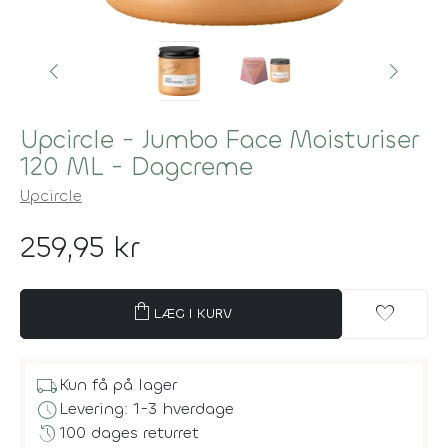
Upcircle - Jumbo Face Moisturiser
120 ML - Dagcreme
Upcircle
259,95 kr
shopping_bag
favorite
LÆG I KURV
local_shipping
Kun få på lager
schedule
Levering: 1-3 hverdage
history
100 dages returret