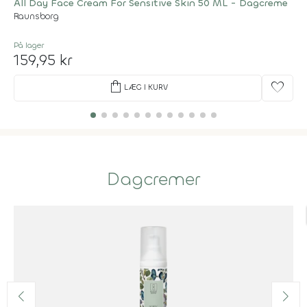
All Day Face Cream For Sensitive Skin 50 ML - Dagcreme
Raunsborg
På lager
159,95 kr
shopping_bag
favorite
LÆG I KURV
Dagcremer