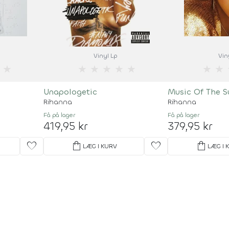
Vinyl Lp
Vin
★
★
★
★
★
★
★
★
Unapologetic
Music Of The S
Rihanna
Rihanna
Få på lager
Få på lager
419,95 kr
379,95 kr
favorite
shopping_bag
favorite
shopping_bag
LÆG I KURV
LÆG I 