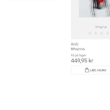
Vinyl Lp
★
★
★
★
Anti
Rihanna
Få på lager
449,95 kr
shopping_bag
LÆG I KURV