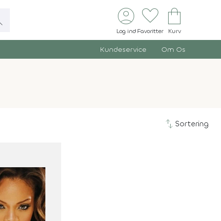
account_circle
favorite
shopping_bag
ch
Log ind
Favoritter
Kurv
Kundeservice
Om Os
swap_vert
Sortering