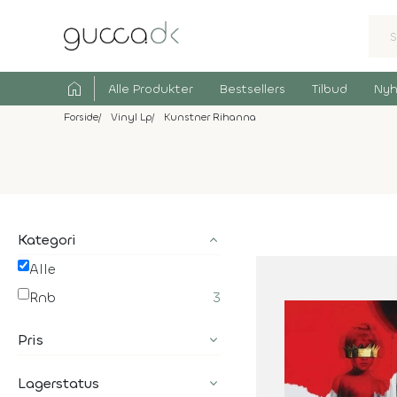
home
Alle Produkter
Bestsellers
Tilbud
Nyh
Forside
Vinyl Lp
Kunstner Rihanna
Kategori
Alle
Rnb
3
Pris
Lagerstatus