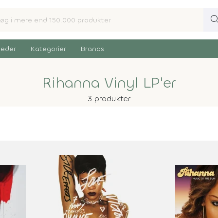
sear
eder
Kategorier
Brands
Rihanna Vinyl LP'er
3 produkter