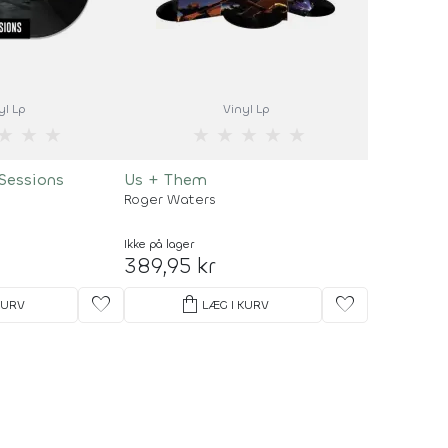
yl Lp
Vinyl Lp
★
★
★
★
★
★
★
★
Sessions
Us + Them
Roger Waters
Ikke på lager
389,95 kr
favorite
shopping_bag
favorite
KURV
LÆG I KURV