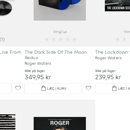
Vinyl Lp
Vin
★
★
★
★
★
★
★
(1)
 Live From
The Dark Side Of The Moon
The Lockdown 
Redux
Roger Waters
Roger Waters
Ikke på lager
Ikke på lager
349,95 kr
239,95 kr
favorite
shopping_bag
favorite
shopping_bag
LÆG I KURV
LÆG I 