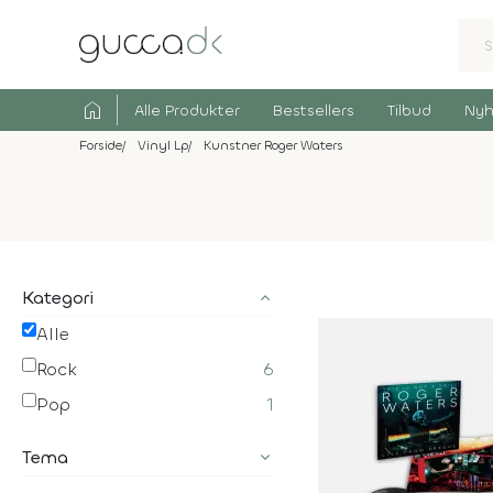
home
Alle Produkter
Bestsellers
Tilbud
Nyh
Forside
Vinyl Lp
Kunstner Roger Waters
Kategori
Alle
Rock
6
Pop
1
Tema