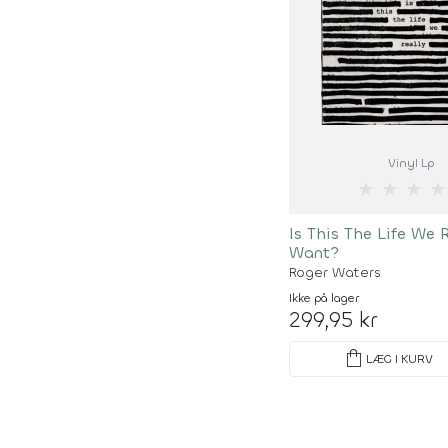
Vinyl Lp
★
★
★
★
Is This The Life We 
Want?
Roger Waters
Ikke på lager
299,95 kr
shopping_bag
LÆG I KURV