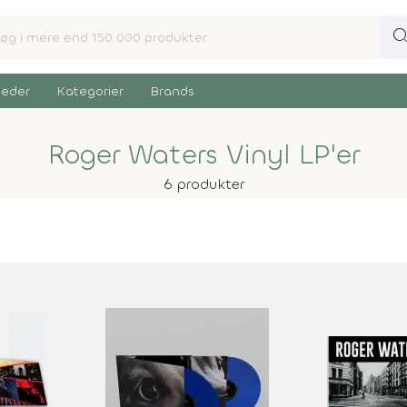
sear
eder
Kategorier
Brands
Roger Waters Vinyl LP'er
6 produkter