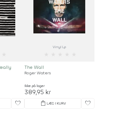
Vinyl Lp
★
★
★
★
★
★
Really
The Wall
Roger Waters
Ikke på lager
389,95 kr
favorite
shopping_bag
favorite
LÆG I KURV