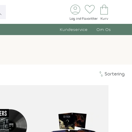
account_circle
favorite
shopping_bag
ch
Log ind
Favoritter
Kurv
Kundeservice
Om Os
swap_vert
Sortering