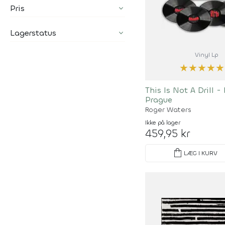
Pris
Lagerstatus
Vinyl Lp
★
★
★
★
★
This Is Not A Drill -
Prague
Roger Waters
Ikke på lager
459,95 kr
shopping_bag
LÆG I KURV