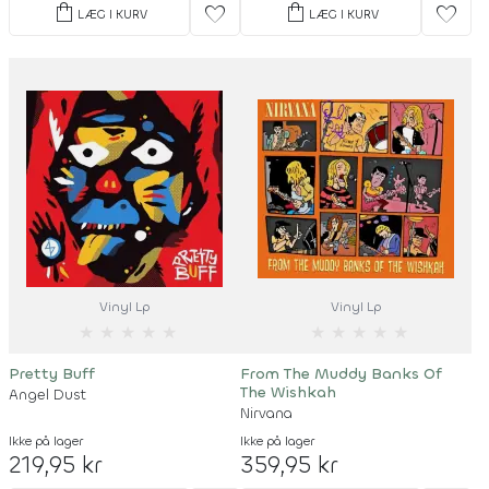
shopping_bag
shopping_bag
favorite
favorite
LÆG I KURV
LÆG I KURV
Vinyl Lp
Vinyl Lp
★
★
★
★
★
★
★
★
★
★
Pretty Buff
From The Muddy Banks Of
The Wishkah
Angel Dust
Nirvana
Ikke på lager
Ikke på lager
219,95 kr
359,95 kr