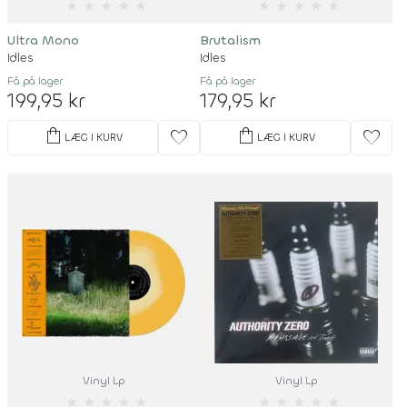
★
★
★
★
★
★
★
★
★
★
Ultra Mono
Brutalism
Idles
Idles
Få på lager
Få på lager
199,95 kr
179,95 kr
shopping_bag
shopping_bag
favorite
favorite
LÆG I KURV
LÆG I KURV
Vinyl Lp
Vinyl Lp
★
★
★
★
★
★
★
★
★
★