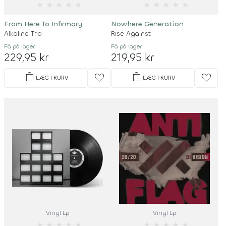
★
★
★
★
★
★
★
★
★
★
From Here To Infirmary
Nowhere Generation
Alkaline Trio
Rise Against
Få på lager
Få på lager
229,95 kr
219,95 kr
shopping_bag
shopping_bag
favorite
favorite
LÆG I KURV
LÆG I KURV
Vinyl Lp
Vinyl Lp
★
★
★
★
★
★
★
★
★
★