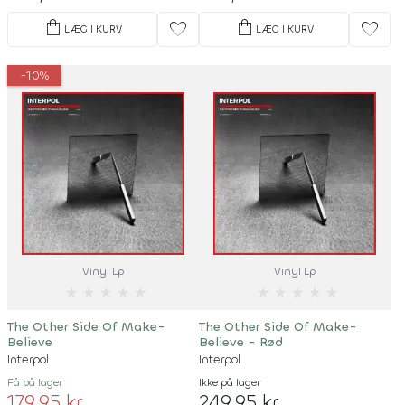
shopping_bag
shopping_bag
favorite
favorite
LÆG I KURV
LÆG I KURV
-10%
Vinyl Lp
Vinyl Lp
★
★
★
★
★
★
★
★
★
★
The Other Side Of Make-
The Other Side Of Make-
Believe
Believe - Rød
Interpol
Interpol
Få på lager
Ikke på lager
179,95 kr
249,95 kr