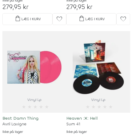
Ikke på lager
Ikke på lager
279,95 kr
279,95 kr
shopping_bag
shopping_bag
favorite
favorite
LÆG I KURV
LÆG I KURV
Vinyl Lp
Vinyl Lp
★
★
★
★
★
★
★
★
★
★
Best Damn Thing
Heaven :X: Hell
Avril Lavigne
Sum 41
Ikke på lager
Ikke på lager