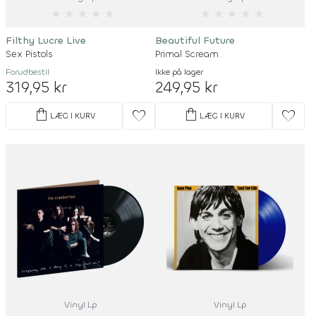
★
★
★
★
★
★
★
★
★
★
Filthy Lucre Live
Beautiful Future
Sex Pistols
Primal Scream
Forudbestil
Ikke på lager
319,95 kr
249,95 kr
shopping_bag
shopping_bag
favorite
favorite
LÆG I KURV
LÆG I KURV
Vinyl Lp
Vinyl Lp