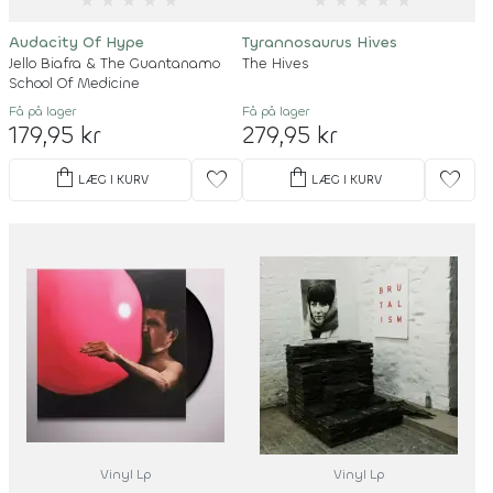
★
★
★
★
★
★
★
★
★
★
Audacity Of Hype
Tyrannosaurus Hives
Jello Biafra & The Guantanamo
The Hives
School Of Medicine
Få på lager
Få på lager
179,95 kr
279,95 kr
shopping_bag
shopping_bag
favorite
favorite
LÆG I KURV
LÆG I KURV
Vinyl Lp
Vinyl Lp