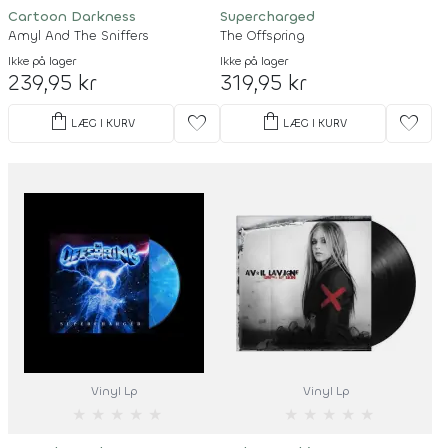
Cartoon Darkness
Supercharged
Amyl And The Sniffers
The Offspring
Ikke på lager
Ikke på lager
239,95 kr
319,95 kr
shopping_bag
shopping_bag
favorite
favorite
LÆG I KURV
LÆG I KURV
Vinyl Lp
Vinyl Lp
★
★
★
★
★
★
★
★
★
★