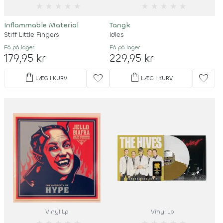
★
★
★
★
★
★
★
★
★
★
Inflammable Material
Tangk
Stiff Little Fingers
Idles
Få på lager
Få på lager
179,95 kr
229,95 kr
shopping_bag
shopping_bag
favorite
favorite
LÆG I KURV
LÆG I KURV
Vinyl Lp
Vinyl Lp