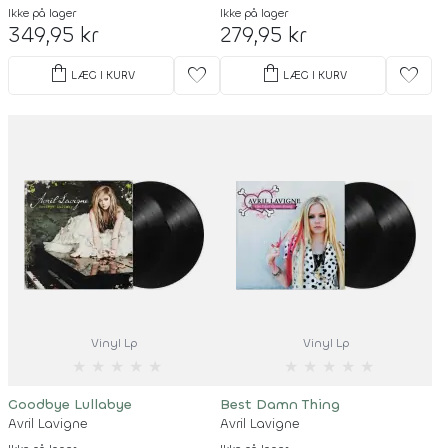
Ikke på lager
Ikke på lager
349,95 kr
279,95 kr
shopping_bag
shopping_bag
favorite
favorite
LÆG I KURV
LÆG I KURV
Vinyl Lp
Vinyl Lp
★
★
★
★
★
★
★
★
★
★
Goodbye Lullabye
Best Damn Thing
Avril Lavigne
Avril Lavigne