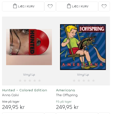
shopping_bag
shopping_bag
favorite
favorite
LÆG I KURV
LÆG I KURV
Vinyl Lp
Vinyl Lp
★
★
★
★
★
★
★
★
★
★
Hunted - Colored Edition
Americana
Anna Calvi
The Offspring
Ikke på lager
Få på lager
249,95 kr
249,95 kr