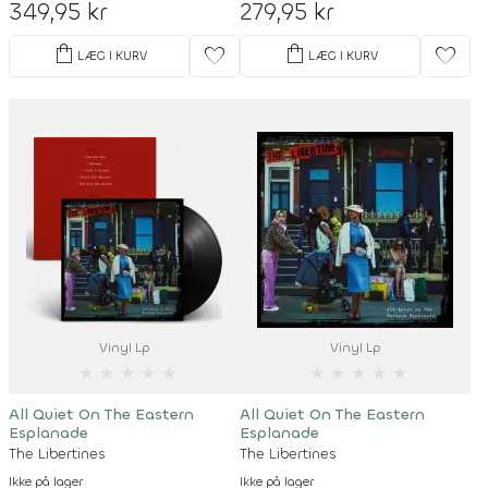
349,95 kr
279,95 kr
shopping_bag
shopping_bag
favorite
favorite
LÆG I KURV
LÆG I KURV
Vinyl Lp
Vinyl Lp
★
★
★
★
★
★
★
★
★
★
All Quiet On The Eastern
All Quiet On The Eastern
Esplanade
Esplanade
The Libertines
The Libertines
Ikke på lager
Ikke på lager