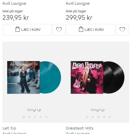
Avril Lavigne
Avril Lavigne
Ikke på lager
Ikke på lager
239,95 kr
299,95 kr
shopping_bag
shopping_bag
favorite
favorite
LÆG I KURV
LÆG I KURV
Vinyl Lp
Vinyl Lp
★
★
★
★
★
★
★
★
★
★
Let Go
Greatest Hits
Avril Lavigne
Avril Lavigne