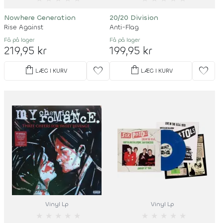
Nowhere Generation
20/20 Division
Rise Against
Anti-Flag
Få på lager
Få på lager
219,95 kr
199,95 kr
shopping_bag
shopping_bag
favorite
favorite
LÆG I KURV
LÆG I KURV
Vinyl Lp
Vinyl Lp
★
★
★
★
★
★
★
★
★
★