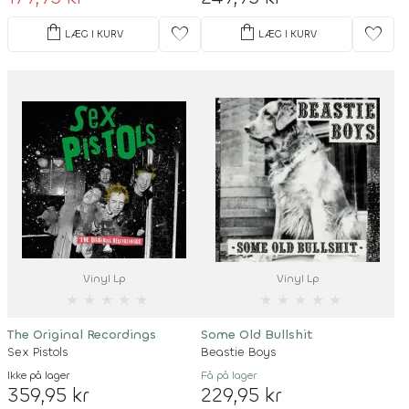
shopping_bag
shopping_bag
favorite
favorite
LÆG I KURV
LÆG I KURV
Vinyl Lp
Vinyl Lp
★
★
★
★
★
★
★
★
★
★
The Original Recordings
Some Old Bullshit
Sex Pistols
Beastie Boys
Ikke på lager
Få på lager
359,95 kr
229,95 kr