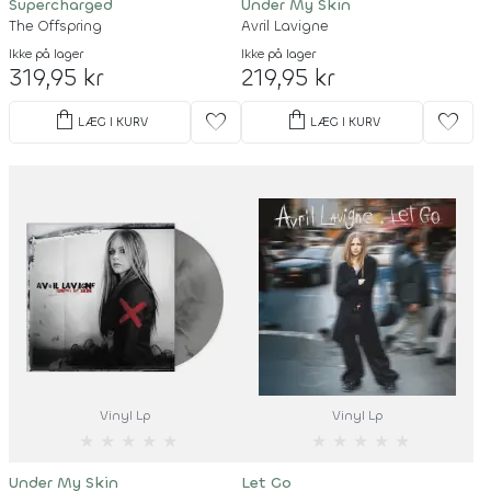
Supercharged
Under My Skin
The Offspring
Avril Lavigne
Ikke på lager
Ikke på lager
319,95 kr
219,95 kr
shopping_bag
shopping_bag
favorite
favorite
LÆG I KURV
LÆG I KURV
Vinyl Lp
Vinyl Lp
★
★
★
★
★
★
★
★
★
★
Under My Skin
Let Go