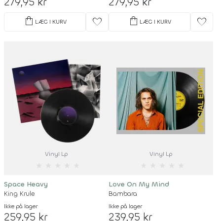
279,95 kr
279,95 kr
shopping_bag
shopping_bag
favorite
favorite
LÆG I KURV
LÆG I KURV
Vinyl Lp
Vinyl Lp
★
★
★
★
★
★
★
★
★
★
Space Heavy
Love On My Mind
King Krule
Bambara
Ikke på lager
Ikke på lager
259,95 kr
239,95 kr