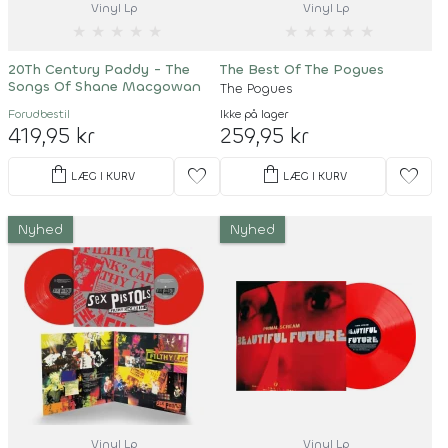
Vinyl Lp
Vinyl Lp
★
★
★
★
★
★
★
★
★
★
20Th Century Paddy - The
The Best Of The Pogues
Songs Of Shane Macgowan
The Pogues
Forudbestil
Ikke på lager
419,95 kr
259,95 kr
shopping_bag
shopping_bag
favorite
favorite
LÆG I KURV
LÆG I KURV
Nyhed
Nyhed
Vinyl Lp
Vinyl Lp