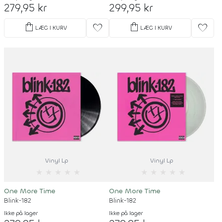
279,95 kr
299,95 kr
shopping_bag
shopping_bag
favorite
favorite
LÆG I KURV
LÆG I KURV
Vinyl Lp
Vinyl Lp
★
★
★
★
★
★
★
★
★
★
One More Time
One More Time
Blink-182
Blink-182
Ikke på lager
Ikke på lager