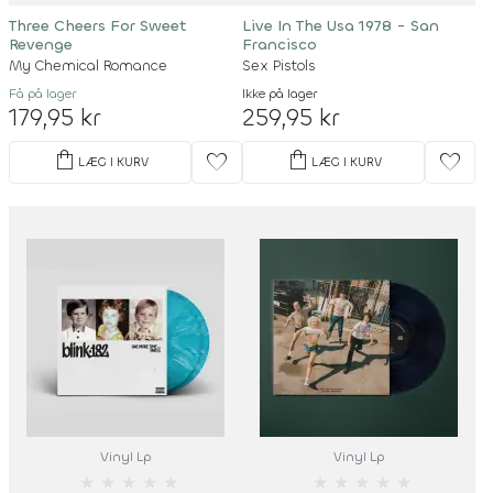
Three Cheers For Sweet
Live In The Usa 1978 - San
Revenge
Francisco
My Chemical Romance
Sex Pistols
Få på lager
Ikke på lager
179,95 kr
259,95 kr
shopping_bag
shopping_bag
favorite
favorite
LÆG I KURV
LÆG I KURV
Vinyl Lp
Vinyl Lp
★
★
★
★
★
★
★
★
★
★