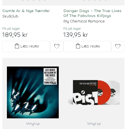
Gamle Ar & Nye Tænder
Danger Days - The True Lives
Of The Fabulous Killjoys
Skullclub
My Chemical Romance
Få på lager
Få på lager
189,95 kr
139,95 kr
shopping_bag
shopping_bag
favorite
favorite
LÆG I KURV
LÆG I KURV
Vinyl Lp
Vinyl Lp