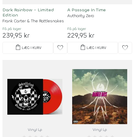
Dark Rainbow - Limited
A Passage In Time
Edition
Authority Zero
Frank Carter & The Rattlesnakes
Få på lager
Få på lager
239,95 kr
229,95 kr
shopping_bag
shopping_bag
favorite
favorite
LÆG I KURV
LÆG I KURV
Vinyl Lp
Vinyl Lp
★
★
★
★
★
★
★
★
★
★