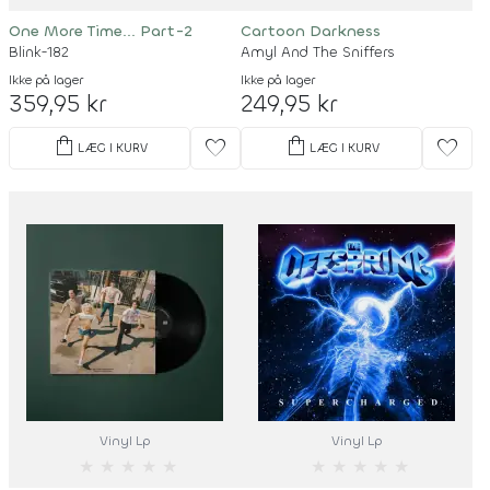
One More Time... Part-2
Cartoon Darkness
Blink-182
Amyl And The Sniffers
Ikke på lager
Ikke på lager
359,95 kr
249,95 kr
shopping_bag
shopping_bag
favorite
favorite
LÆG I KURV
LÆG I KURV
Vinyl Lp
Vinyl Lp
★
★
★
★
★
★
★
★
★
★