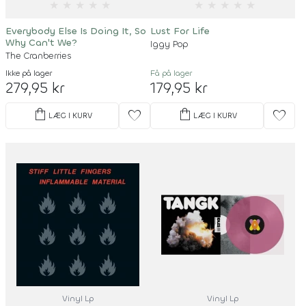
★
★
★
★
★
★
★
★
★
★
Everybody Else Is Doing It, So
Lust For Life
Why Can't We?
Iggy Pop
The Cranberries
Ikke på lager
Få på lager
279,95 kr
179,95 kr
shopping_bag
shopping_bag
favorite
favorite
LÆG I KURV
LÆG I KURV
Vinyl Lp
Vinyl Lp