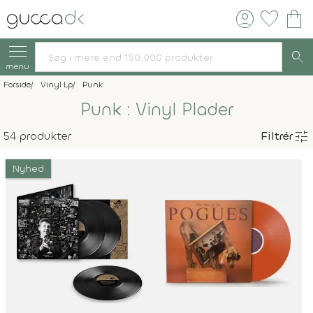
account_circle
favorite
shopping_bag
search
menu
Forside
Vinyl Lp
Punk
Punk : Vinyl Plader
tune
54 produkter
Filtrér
Nyhed