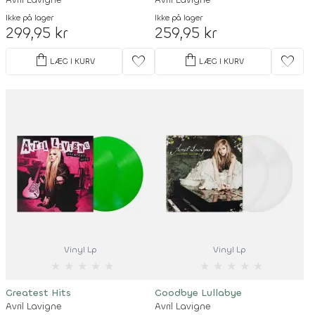
Ikke på lager
Ikke på lager
299,95 kr
259,95 kr
shopping_bag
shopping_bag
favorite
favorite
LÆG I KURV
LÆG I KURV
Vinyl Lp
Vinyl Lp
★
★
★
★
★
★
★
★
★
★
Greatest Hits
Goodbye Lullabye
Avril Lavigne
Avril Lavigne