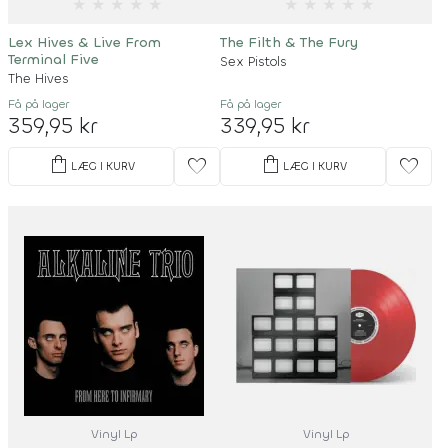
★
★
★
★
★
★
★
★
★
★
Lex Hives & Live From
The Filth & The Fury
Terminal Five
Sex Pistols
The Hives
Få på lager
Få på lager
359,95 kr
339,95 kr
shopping_bag
shopping_bag
favorite
favorite
LÆG I KURV
LÆG I KURV
Vinyl Lp
Vinyl Lp