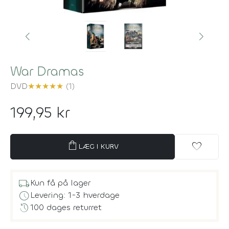
War Dramas
DVD
★
★
★
★
★
(1)
199,95 kr
shopping_bag
favorite
LÆG I KURV
local_shipping
Kun få på lager
schedule
Levering: 1-3 hverdage
history
100 dages returret