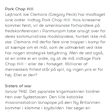
Pork Chop Hill
Løjtnant Joe Clemons (Gregory Peck) har modtaget
sine ordrer: Indtag Pork Chop Hill. Hvis kineserne
kommer først, vil de amerikanske forhandlere på
fredskonferencen i Panmunjom tabe ansigt over for
deres kommunistiske modstandere, hvilket ikke må
ske. Clemons må derfor føre sine tropper i kamp for
at kæmpe om et mål, som de udmærket ved ikke
har nogen strategisk betydning. Men de ved også,
at en ordre er en ordre, og at de må indtage Pork
Chop Hill - eller dø i forsøget. Millioner af
menneskers frihed står på spil, og ingen pris er for
høj. Eller er den?
Sisters of war
Januar 1942. Det japanske krigsmaskineri tordner
hen over Sydøstasien. Den lille katolske
missionsstation Vunapope på øen Ny Britannien
kommer i klemme i krydsilden. Her søger en