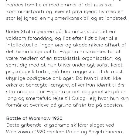
hendes familie er medlemmer af det russiske
kommunistparti og lever et priviligeret liv med en
stor lejlighed, en ny amerikansk bil og et landsted.
Under Stalin gennemgår kommunistpartiet en
voldsom forandring, og lidt efter lidt bliver alle
intellektuelle, ingeniører og akademikere afhørt af
det hemmelige politi. Evgenia mistænkes for at
være medlem af en trotskistisk organisation, og
samtidig med at hun bliver underlagt sofistikeret
psykologisk tortur, må hun lægge øre til de mest
uhyrlige opdigtede anklager. Da hun til slut ikke
orker at benægte længere, bliver hun idømt ti års
strafarbejde. For Evgenia er det begyndelsen på en
lang og smertefuld rejse til Gulag-lejr, hvor hun kun
formår at overleve på grund af sin tro på poesien.
Battle of Warshaw 1920
Dette gribende krigsdrama skildrer slaget ved
Warszawa i 1920 mellem Polen og Sovjetunionen.