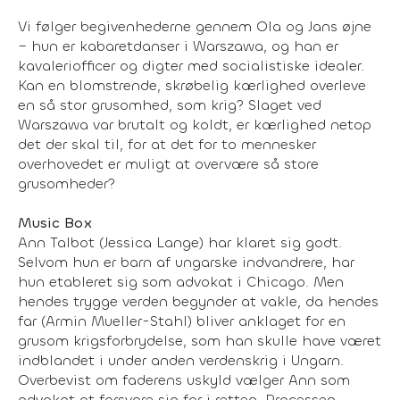
Vi følger begivenhederne gennem Ola og Jans øjne
– hun er kabaretdanser i Warszawa, og han er
kavaleriofficer og digter med socialistiske idealer.
Kan en blomstrende, skrøbelig kærlighed overleve
en så stor grusomhed, som krig? Slaget ved
Warszawa var brutalt og koldt, er kærlighed netop
det der skal til, for at det for to mennesker
overhovedet er muligt at overvære så store
grusomheder?
Music Box
Ann Talbot (Jessica Lange) har klaret sig godt.
Selvom hun er barn af ungarske indvandrere, har
hun etableret sig som advokat i Chicago. Men
hendes trygge verden begynder at vakle, da hendes
far (Armin Mueller-Stahl) bliver anklaget for en
grusom krigsforbrydelse, som han skulle have været
indblandet i under anden verdenskrig i Ungarn.
Overbevist om faderens uskyld vælger Ann som
advokat at forsvare sin far i retten. Processen