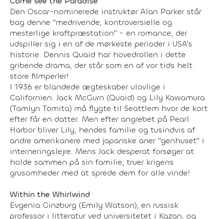
Come see the Paradise
Den Oscar-nominerede instruktør Alan Parker står
bag denne "medrivende, kontroversielle og
mesterlige kraftpræstation" - en romance, der
udspiller sig i en af de mørkeste perioder i USA's
historie. Dennis Quaid har hovedrollen i dette
gribende drama, der står som en af vor tids helt
store filmperler!
I 1936 er blandede ægteskaber ulovlige i
Californien. Jack McGurn (Quaid) og Lily Kawamura
(Tamlyn Tomita) må flygte til Seattlem hvor de kort
efter får en datter. Men efter angrebet på Pearl
Harbor bliver Lily, hendes familie og tusindvis af
andre amerikanere med japanske aner "genhuset" i
interneringslejre. Mens Jack desperat forsøger at
holde sammen på sin familie, truer krigens
grusomheder med at sprede dem for alle vinde!
Within the Whirlwind
Evgenia Ginzburg (Emily Watson), en russisk
professor i litteratur ved universitetet i Kazan, og