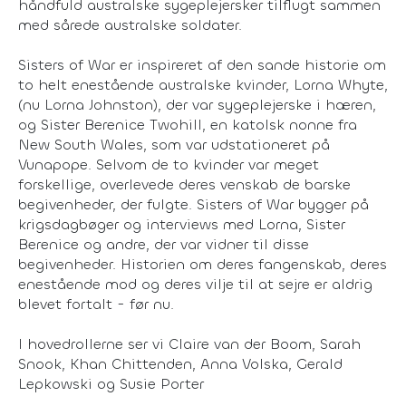
håndfuld australske sygeplejersker tilflugt sammen
med sårede australske soldater.
Sisters of War er inspireret af den sande historie om
to helt enestående australske kvinder, Lorna Whyte,
(nu Lorna Johnston), der var sygeplejerske i hæren,
og Sister Berenice Twohill, en katolsk nonne fra
New South Wales, som var udstationeret på
Vunapope. Selvom de to kvinder var meget
forskellige, overlevede deres venskab de barske
begivenheder, der fulgte. Sisters of War bygger på
krigsdagbøger og interviews med Lorna, Sister
Berenice og andre, der var vidner til disse
begivenheder. Historien om deres fangenskab, deres
enestående mod og deres vilje til at sejre er aldrig
blevet fortalt - før nu.
I hovedrollerne ser vi Claire van der Boom, Sarah
Snook, Khan Chittenden, Anna Volska, Gerald
Lepkowski og Susie Porter