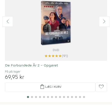
DVD
★
★
★
★
★
(91)
De Forbandede År 2 - Opgøret
Få på lager
69,95 kr
shopping_bag
favorite
LÆG I KURV