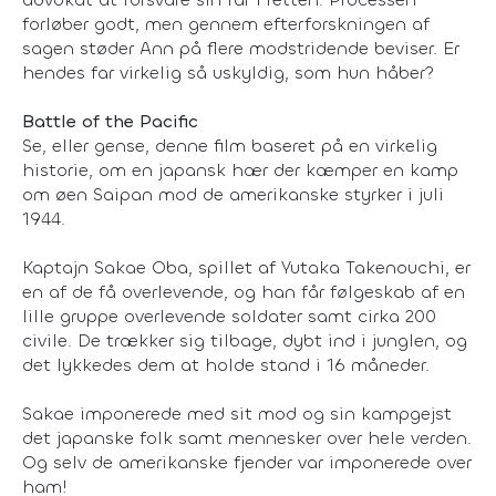
forløber godt, men gennem efterforskningen af
sagen støder Ann på flere modstridende beviser. Er
hendes far virkelig så uskyldig, som hun håber?
Battle of the Pacific
Se, eller gense, denne film baseret på en virkelig
historie, om en japansk hær der kæmper en kamp
om øen Saipan mod de amerikanske styrker i juli
1944.
Kaptajn Sakae Oba, spillet af Yutaka Takenouchi, er
en af de få overlevende, og han får følgeskab af en
lille gruppe overlevende soldater samt cirka 200
civile. De trækker sig tilbage, dybt ind i junglen, og
det lykkedes dem at holde stand i 16 måneder.
Sakae imponerede med sit mod og sin kampgejst
det japanske folk samt mennesker over hele verden.
Og selv de amerikanske fjender var imponerede over
ham!