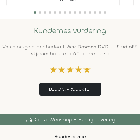
favorite
Kundernes vurdering
Vores brugere har bedømt
War Dramas DVD
til
5 ud af 5
stjerner
baseret på 1 anmeldelse
★
★
★
★
★
BEDØM PRODUKTET
local_shipping
Dansk Webshop - Hurtig Levering
Kundeservice