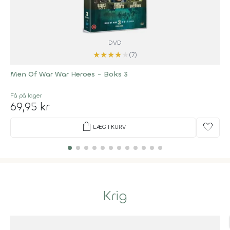
DVD
★
★
★
★
★
(7)
Men Of War War Heroes - Boks 3
Få på lager
69,95 kr
shopping_bag
favorite
LÆG I KURV
Krig