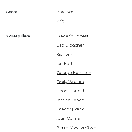
Genre
Box-Sæt
Krig
Skuespillere
Frederic Forrest
Lisa Eilbacher
Rip Torn
Ian Hart
George Hamilton
Emily Watson
Dennis Quaid
Jessica Lange
Gregory Peck
Joan Collins
Armin Mueller-Stahl