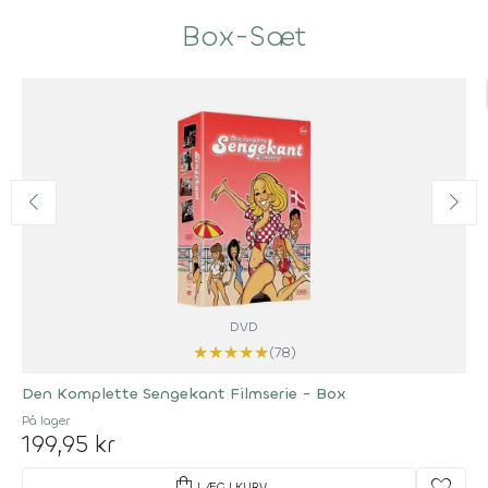
Box-Sæt
DVD
★
★
★
★
★
(78)
Den Komplette Sengekant Filmserie - Box
På lager
199,95 kr
shopping_bag
LÆG I KURV