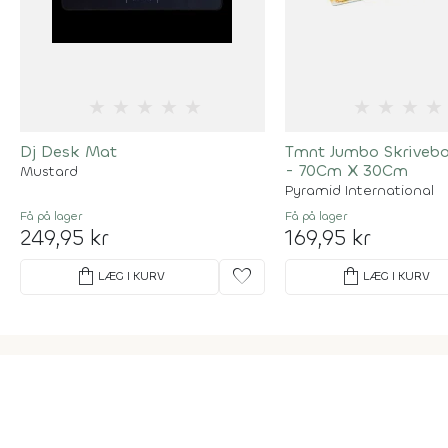
★
★
★
★
★
★
★
★
★
Dj Desk Mat
Tmnt Jumbo Skriveb
- 70Cm X 30Cm
Mustard
Pyramid International
Få på lager
Få på lager
249,95 kr
169,95 kr
shopping_bag
favorite
shopping_bag
LÆG I KURV
LÆG I KURV