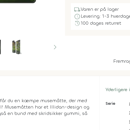
local_shipping
Varen er på lager
schedule
Levering: 1-3 hverdag
history
100 dages returret
Fremra
Yderligere
 får du en kæmpe musemåtte, der med
Serie
ol! Musemåtten har et Illidan-design og
å en bund med skridsikker gummi, så