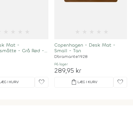
★
★
★
★
★
★
★
★
★
★
sk Mat -
Copenhagen - Desk Mat -
dsmåtte - Grå Rød -
Small - Tan
M
Dbramante1928
På lager
289,95 kr
favorite
shopping_bag
favorite
LÆG I KURV
LÆG I KURV