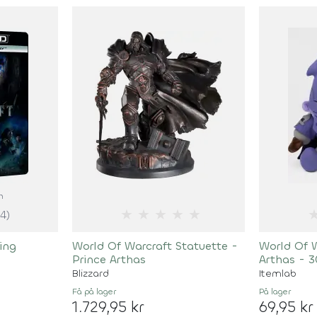
m
★
★
★
★
★
(4)
ing
World Of Warcraft Statuette -
World Of 
Prince Arthas
Arthas - 
Blizzard
Itemlab
Få på lager
På lager
1.729,95 kr
69,95 kr