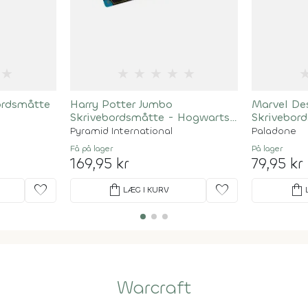
★
★
★
★
★
★
ordsmåtte
Harry Potter Jumbo
Marvel De
Skrivebordsmåtte - Hogwarts
Skrivebor
- 70Cm X 30Cm
30 X 80 C
Pyramid International
Paladone
Få på lager
På lager
169,95 kr
79,95 kr
favorite
shopping_bag
favorite
shopping_bag
LÆG I KURV
Warcraft