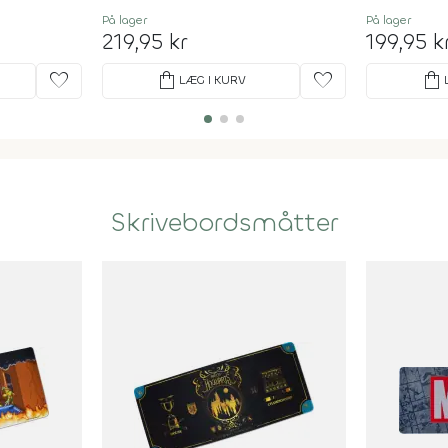
På lager
På lager
219,95 kr
199,95 k
favorite
shopping_bag
favorite
shopping_bag
LÆG I KURV
Skrivebordsmåtter