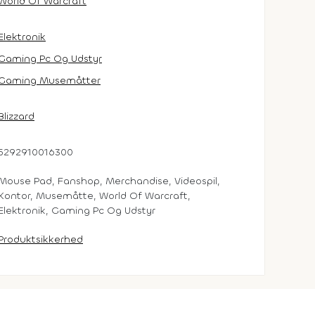
World Of Warcraft
Elektronik
Gaming Pc Og Udstyr
Gaming Musemåtter
Blizzard
5292910016300
Mouse Pad, Fanshop, Merchandise, Videospil,
Kontor, Musemåtte, World Of Warcraft,
Elektronik, Gaming Pc Og Udstyr
Produktsikkerhed