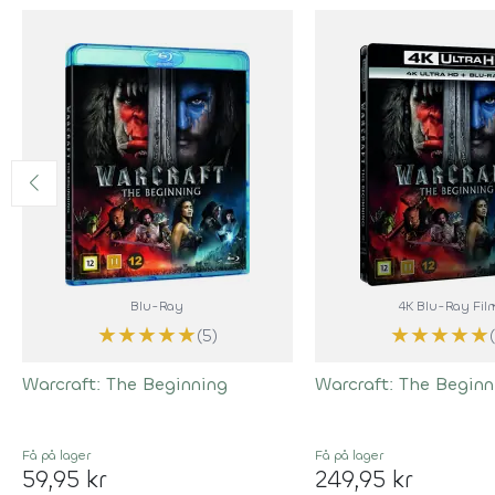
Blu-Ray
4K Blu-Ray Fil
★
★
★
★
★
★
★
★
★
★
(5)
Warcraft: The Beginning
Warcraft: The Beginn
Få på lager
Få på lager
59,95 kr
249,95 kr