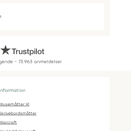
e
gende - 73.963 anmeldelser
 information
Musemåtter Xl
Skrivebordsmåtter
Warcraft