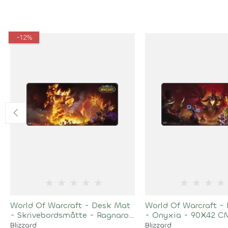
-12%
★
★
★
★
★
★
★
★
★
World Of Warcraft - Desk Mat
World Of Warcraft -
- Skrivebordsmåtte - Ragnaros
- Onyxia - 90X42 C
- 90 X 42 CM
Blizzard
Blizzard