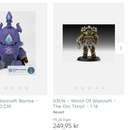
★
★
★
★
★
★
★
★
★
★
Warcraft Bamse -
03516 - World Of Warcraft -
30 CM
The Orc Thrall - 1:16
Revell
Få på lager
249,95 kr