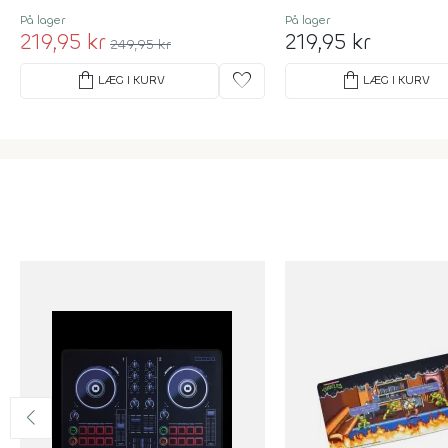
På lager
På lager
219,95 kr
219,95 kr
249,95 kr
shopping_bag
favorite
shopping_bag
LÆG I KURV
LÆG I KURV