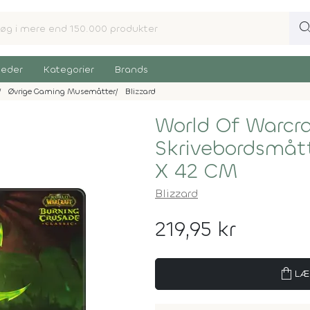
sear
eder
Kategorier
Brands
Øvrige Gaming Musemåtter
Blizzard
World Of Warcr
Skrivebordsmåt
X 42 CM
Blizzard
219,95 kr
shopping_bag
LÆ