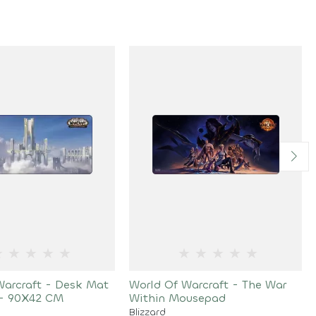
★
★
★
★
★
★
★
★
★
★
Warcraft - Desk Mat
World Of Warcraft - The War
 - 90X42 CM
Within Mousepad
Blizzard