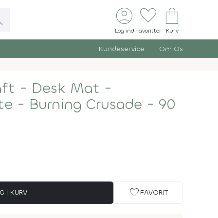
account_circle
favorite
shopping_bag
ch
Log ind
Favoritter
Kurv
Kundeservice
Om Os
aft - Desk Mat -
te - Burning Crusade - 90
favorite
G I KURV
FAVORIT