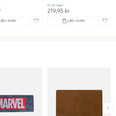
Få på lager
r
219,95 kr
favorite
shopping_bag
favorite
LÆG I KURV
LÆG I KURV