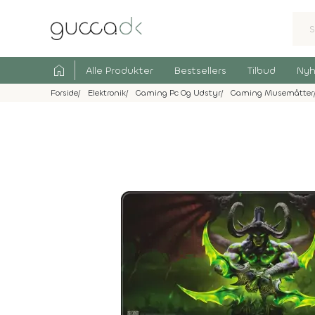
home
Alle Produkter
Bestsellers
Tilbud
Nyh
Forside
Elektronik
Gaming Pc Og Udstyr
Gaming Musemåtter