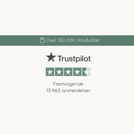
shopping_bag
Over 150.000 Produkter
Fremragende
73.963 anmeldelser