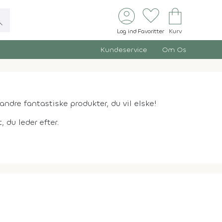
account_circle
favorite
shopping_bag
ch
Log ind
Favoritter
Kurv
Kundeservice
Om Os
andre fantastiske produkter, du vil elske!
 du leder efter.