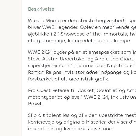
Beskrivelse
WrestleMania er den største begivenhed i spo
bliver WWE-legender. Oplev en medrivende ge
øjeblikke i 2K Showcase of the Immortals, h
uforglemmelige, karrieredefinerende kampe.
WWE 2K24 byder på en stjernespækket samli
Steve Austin, Undertaker og Andre the Gi
superstjerner som “The American Nightmare”
Roman Reigns, hvis storladne indgange og ka
forstærket af ultrarealistisk grafik.
Fra Guest Referee til Casket, Gauntlet og Am
matchtyper at opleve i WWE 2K24, inklusiv und
Brawl.
Slip dit talent løs og bliv den ubestridte m
karriereveje og originale historier, der viser 
mændenes og kvindernes divisioner.