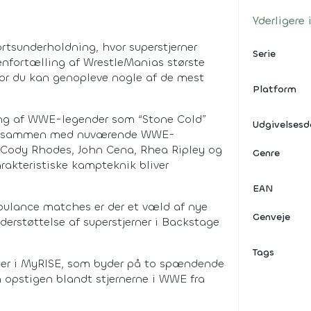
Yderligere
rtsunderholdning, hvor superstjerner
Serie
nfortælling af WrestleManias største
vor du kan genopleve nogle af de mest
Platform
ng af WWE-legender som “Stone Cold”
Udgivelses
ant, sammen med nuværende WWE-
 Cody Rhodes, John Cena, Rhea Ripley og
Genre
rakteristiske kampteknik bliver
EAN
bulance matches er der et væld af nye
Genveje
erstøttelse af superstjerner i Backstage
Tags
ester i MyRISE, som byder på to spændende
din opstigen blandt stjernerne i WWE fra