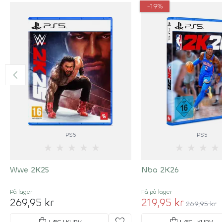
-19%
PS5
PS5
★
★
★
★
★
★
★
★
★
Wwe 2K25
Nba 2K26
På lager
Få på lager
269,95 kr
219,95 kr
269,95 kr
LÆG I KURV
LÆG I KURV