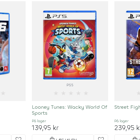
PS5
★
★
★
★
★
★
Looney Tunes: Wacky World Of
Street Fig
Sports
På lager
På lager
139,95 kr
239,95 k
LÆG I KURV