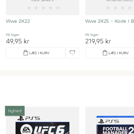
Xbox Series X
Nintendo Switch
★
★
★
★
★
★
★
★
★
Wwe 2K22
Wwe 2K25 - Kode I 
På lager
På lager
49,95 kr
219,95 kr
shopping_bag
favorite
shopping_bag
LÆG I KURV
LÆG I KURV
Nyhed