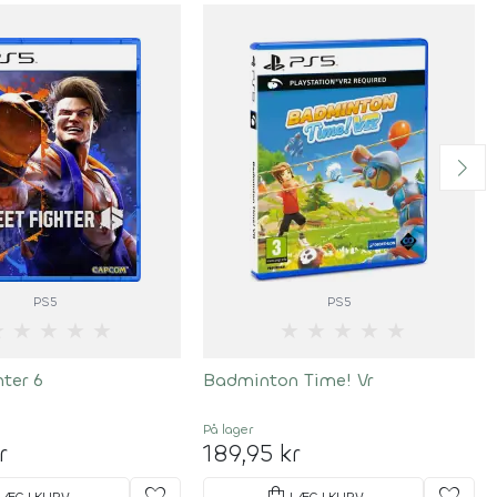
PS5
PS5
★
★
★
★
★
★
★
★
★
★
hter 6
Badminton Time! Vr
På lager
r
189,95 kr
LÆG I KURV
LÆG I KURV