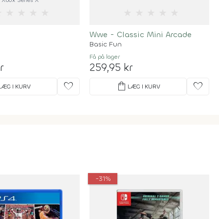
Xbox Series X
★
★
★
★
★
★
★
★
★
★
Wwe - Classic Mini Arcade
Basic Fun
Få på lager
r
259,95 kr
favorite
shopping_bag
favorite
LÆG I KURV
LÆG I KURV
-31%