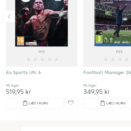
PS5
PS5
★
★
★
★
★
★
★
★
★
Ea Sports Ufc 6
Football Manager 26
På lager
På lager
519,95 kr
349,95 kr
shopping_bag
favorite
shopping_bag
LÆG I KURV
LÆG I KURV