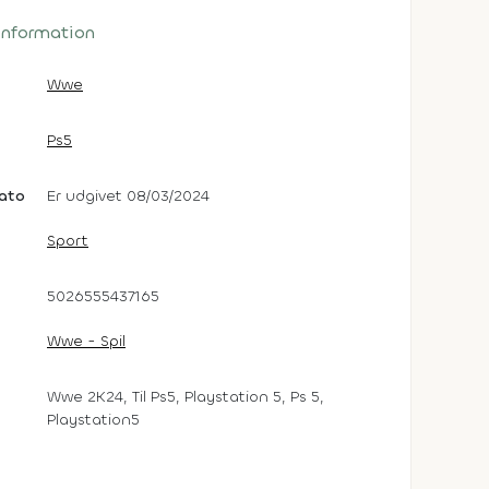
 information
Wwe
Ps5
dato
Er udgivet 08/03/2024
Sport
5026555437165
Wwe - Spil
Wwe 2K24, Til Ps5, Playstation 5, Ps 5,
Playstation5