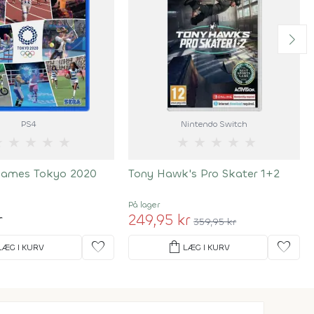
PS4
Nintendo Switch
★
★
★
★
★
★
★
★
★
★
Games Tokyo 2020
Tony Hawk's Pro Skater 1+2
På lager
r
249,95 kr
359,95 kr
favorite
shopping_bag
favorite
LÆG I KURV
LÆG I KURV