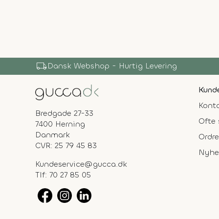
local_shipping
Dansk Webshop - Hurtig Levering
Kunde
Konta
Bredgade 27-33
Ofte 
7400 Herning
Danmark
Ordre
CVR: 25 79 45 83
Nyhe
Kundeservice@gucca.dk
Tlf:
70 27 85 05