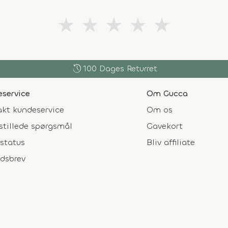
★
★
★
★
★
history
100 Dages Returret
service
Om Gucca
kt kundeservice
Om os
stillede spørgsmål
Gavekort
status
Bliv affiliate
dsbrev