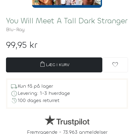
You Will Meet A Tall Dark Stranger
Blu-Ray
99,95 kr
shopping_bag
favorite
LÆG I KURV
local_shipping
Kun få på lager
schedule
Levering: 1-3 hverdage
history
100 dages returret
Fremragende - 73.963 anmeldelser