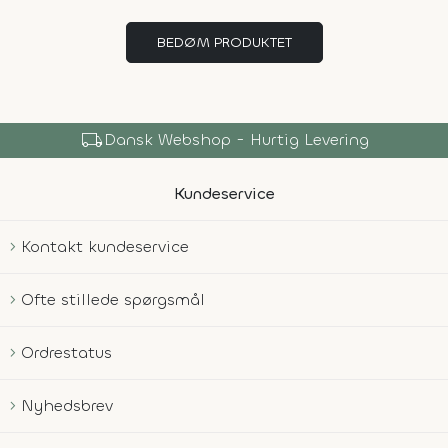
BEDØM PRODUKTET
local_shipping
Dansk Webshop - Hurtig Levering
Kundeservice
Kontakt kundeservice
Ofte stillede spørgsmål
Ordrestatus
Nyhedsbrev