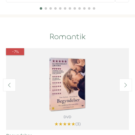
Romantik
-7%
DVD
★
★
★
★
★
(3)