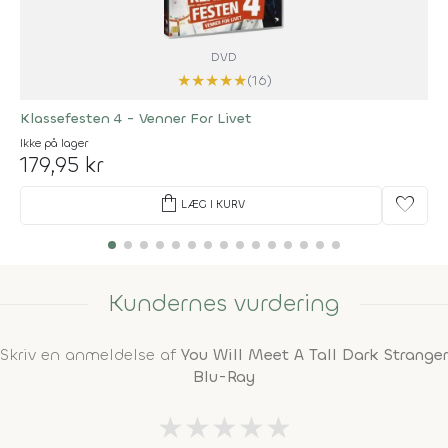
DVD
★
★
★
★
★
(16)
Klassefesten 4 - Venner For Livet
Ikke på lager
179,95 kr
shopping_bag
favorite
LÆG I KURV
Kundernes vurdering
Skriv en anmeldelse af
You Will Meet A Tall Dark Stranger
Blu-Ray
★
★
★
★
★