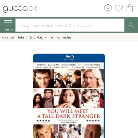
account_circle
favorite
shopping_bag
search
menu
Forside
Film
Blu Ray Film
Komedie