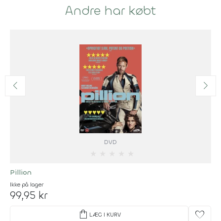
Andre har købt
DVD
★
★
★
★
★
Pillion
Ikke på lager
99,95 kr
shopping_bag
favorite
LÆG I KURV