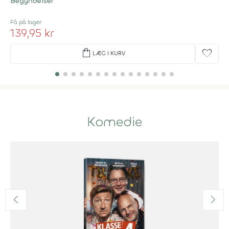
Begyndelser
Få på lager
139,95 kr
shopping_bag
favorite
LÆG I KURV
Komedie