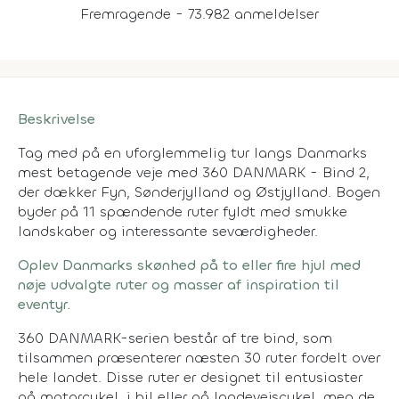
Fremragende - 73.982 anmeldelser
Beskrivelse
Tag med på en uforglemmelig tur langs Danmarks
mest betagende veje med 360 DANMARK - Bind 2,
der dækker Fyn, Sønderjylland og Østjylland. Bogen
byder på 11 spændende ruter fyldt med smukke
landskaber og interessante seværdigheder.
Oplev Danmarks skønhed på to eller fire hjul med
nøje udvalgte ruter og masser af inspiration til
eventyr.
360 DANMARK-serien består af tre bind, som
tilsammen præsenterer næsten 30 ruter fordelt over
hele landet. Disse ruter er designet til entusiaster
på motorcykel, i bil eller på landevejscykel, men de