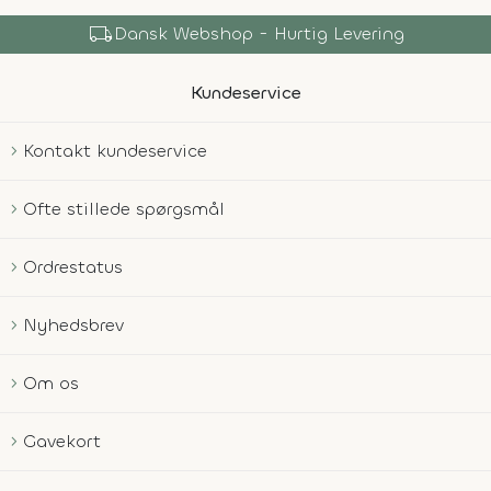
local_shipping
Dansk Webshop - Hurtig Levering
Kundeservice
Kontakt kundeservice
Ofte stillede spørgsmål
Ordrestatus
Nyhedsbrev
Om os
Gavekort