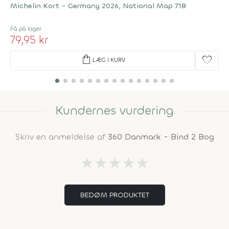
Michelin Kort - Germany 2026, National Map 718
Få på lager
79,95 kr
shopping_bag
favorite
LÆG I KURV
Kundernes vurdering
Skriv en anmeldelse af
360 Danmark - Bind 2 Bog
★
★
★
★
★
BEDØM PRODUKTET