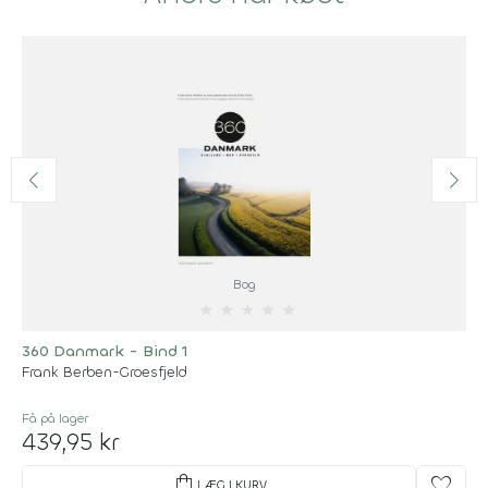
Bog
★
★
★
★
★
360 Danmark - Bind 1
Frank Berben-Groesfjeld
Få på lager
439,95 kr
shopping_bag
favorite
LÆG I KURV