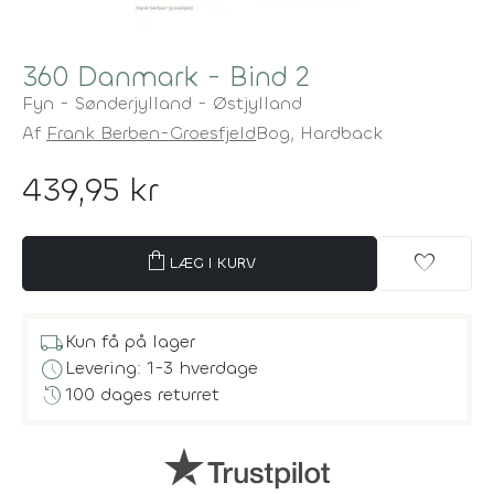
360 Danmark - Bind 2
Fyn - Sønderjylland - Østjylland
Af
Frank Berben-Groesfjeld
Bog,
Hardback
439,95 kr
shopping_bag
favorite
LÆG I KURV
local_shipping
Kun få på lager
schedule
Levering: 1-3 hverdage
history
100 dages returret