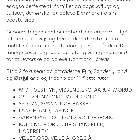
er også perfekte til familier på dagsudflugt og
turister, der ønsker at opleve Danmark fra sin
bedste side.
Gennem bogens onlineindhold kan du nemt tilgå
ruterne undervejs og hente dem direkte til din
mobil, så du altid har turene lige ved hånden. De
mange seværdigheder og ruter giver rig mulighed
for at udforske og opleve Danmark i årevis.
Bind 2 fokuserer på områderne Fyn, Sønderjylland
og Østjylland og indeholder 11 flotte ruter:
MIDT-VESTFYN, VISSENBJERG, AARUP, MORUD
ØSTFYN, NYBORG, SVENDBORG
SYDFYN, SVANNINGE BAKKER
LANGELAND, TÅSINGE
AABENRAA, LØJT LAND, SØNDERBORG
KOLDING FJORD, CHRISTIANSFELD,
HADERSLEV
VEJLEFJORD, VEJLE Å, GREJS Å