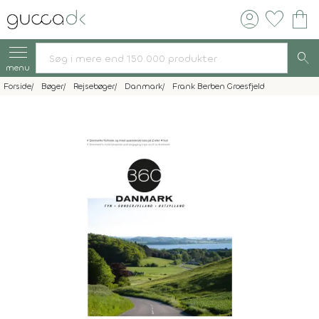
account_circle
favorite
shopping_bag
search
menu
Forside
Bøger
Rejsebøger
Danmark
Frank Berben Groesfjeld