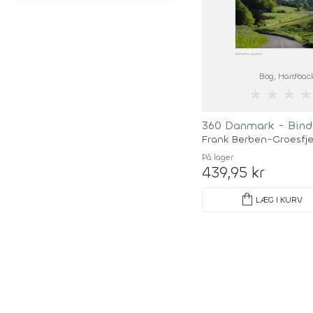
Bog
, Hardbac
★
★
★
★
360 Danmark - Bind
Frank Berben-Groesfje
På lager
439,95 kr
shopping_bag
LÆG I KURV