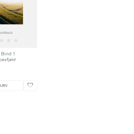
Hardback
★
★
★
Bind 1
oesfjeld
favorite
KURV