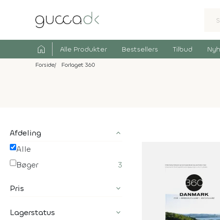
home
Alle Produkter
Bestsellers
Tilbud
Nyh
Forside
Forlaget 360
Afdeling
Alle
Bøger
3
Pris
Lagerstatus