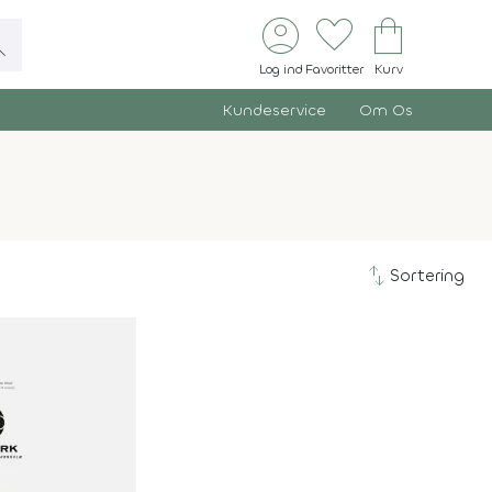
account_circle
favorite
shopping_bag
ch
Log ind
Favoritter
Kurv
Kundeservice
Om Os
swap_vert
Sortering