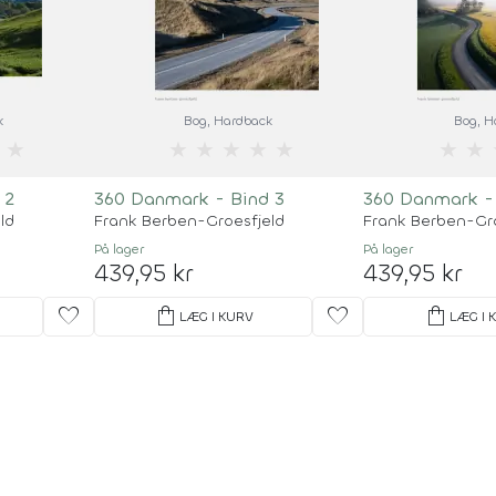
k
Bog
, Hardback
Bog
, 
★
★
★
★
★
★
★
★
 2
360 Danmark - Bind 3
360 Danmark - 
ld
Frank Berben-Groesfjeld
Frank Berben-Gr
På lager
På lager
439,95 kr
439,95 kr
favorite
shopping_bag
favorite
shopping_bag
LÆG I KURV
LÆG I 