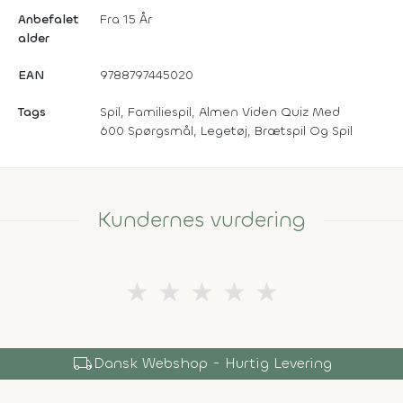
Anbefalet
Fra 15 År
alder
EAN
9788797445020
Tags
Spil, Familiespil, Almen Viden Quiz Med
600 Spørgsmål, Legetøj, Brætspil Og Spil
Kundernes vurdering
★
★
★
★
★
local_shipping
Dansk Webshop - Hurtig Levering