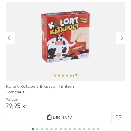
★
★
★
★
★
(9)
Kolort Katapult Brætspil Til Børn
Games4U
På lager
79,95 kr
shopping_bag
favorite
LÆG I KURV