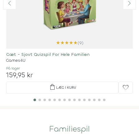
★
★
★
★
★
(9)
Gæt - Sjovt Quizspil For Hele Familien
Games4U
På lager
159,95 kr
shopping_bag
favorite
LÆG I KURV
Familiespil