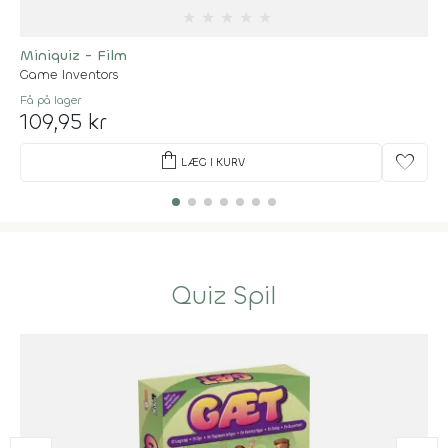
★
★
★
★
★
Miniquiz - Film
Game Inventors
Få på lager
109,95 kr
shopping_bag
favorite
LÆG I KURV
Quiz Spil