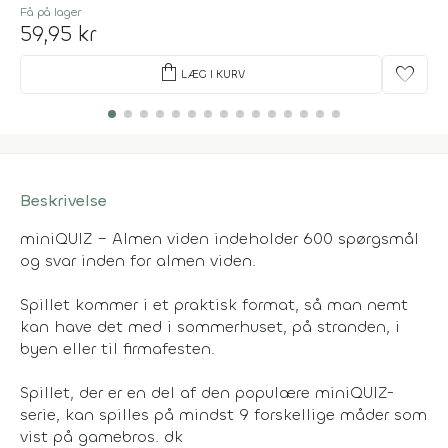
Få på lager
59,95 kr
shopping_bag
favorite
LÆG I KURV
Beskrivelse
miniQUIZ – Almen viden indeholder 600 spørgsmål
og svar inden for almen viden.
Spillet kommer i et praktisk format, så man nemt
kan have det med i sommerhuset, på stranden, i
byen eller til firmafesten.
Spillet, der er en del af den populære miniQUIZ-
serie, kan spilles på mindst 9 forskellige måder som
vist på gamebros. dk