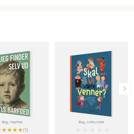
Bog
, Hæftet
Bog
, Indbundet
★
★
★
★
★
★
★
★
★
★
(1)