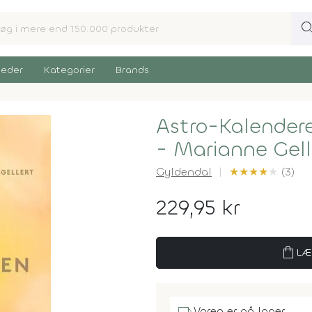
sear
eder
Kategorier
Brands
Astro-Kalender
- Marianne Gell
Gyldendal
★
★
★
★
★
(3)
229,95 kr
shopping_bag
LÆ
Varen er på lager