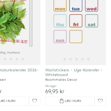
Bog
, Hardback
★
★
★
★
★
★
★
★
★
★
Naturkalender 2026-
Wallstickers - Uge Kalender -
Whiteboard
nsen
Roommates Decor
På lager
r
69,95 kr
favorite
shopping_bag
favorite
LÆG I KURV
LÆG I KURV