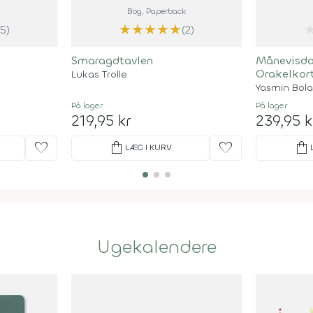
Bog
, Paperback
★
★
★
★
★
(5)
(2)
Smaragdtavlen
Månevisdo
Orakelkor
Lukas Trolle
Yasmin Bol
På lager
På lager
219,95 kr
239,95 k
favorite
shopping_bag
favorite
shopping_bag
LÆG I KURV
Ugekalendere