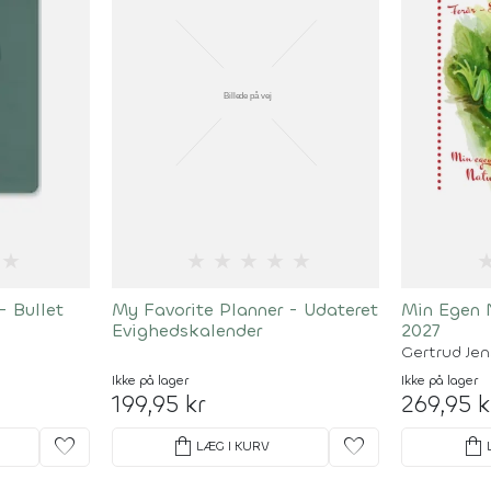
★
★
★
★
★
★
- Bullet
My Favorite Planner - Udateret
Min Egen 
Evighedskalender
2027
Gertrud Je
Ikke på lager
Ikke på lager
199,95 kr
269,95 k
favorite
shopping_bag
favorite
shopping_bag
LÆG I KURV