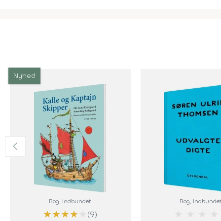
Nyhed
Bog
, Indbundet
Bog
, Indbunde
★
★
★
★
★
★
★
★
★
(9)