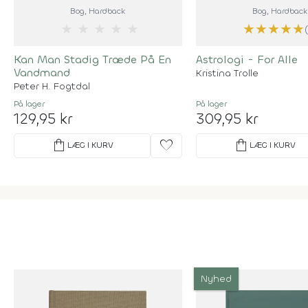
Bog
, Hardback
Bog
, Hardback
★
★
★
★
★
★
★
★
★
★
Kan Man Stadig Træde På En
Astrologi - For Alle
Vandmand
Kristina Trolle
Peter H. Fogtdal
På lager
På lager
129,95 kr
309,95 kr
shopping_bag
favorite
shopping_bag
LÆG I KURV
LÆG I KURV
Nyhed