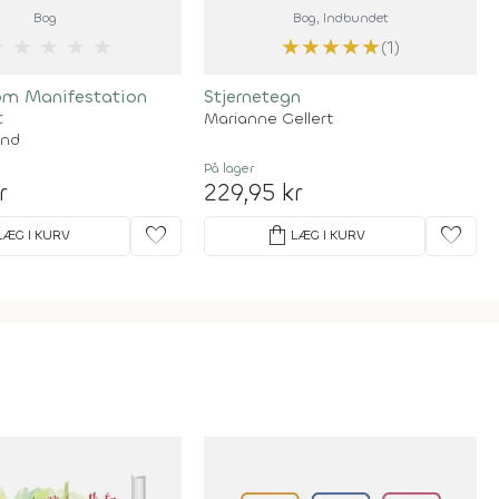
Bog
Bog
, Indbundet
★
★
★
★
★
★
★
★
★
★
(1)
m Manifestation
Stjernetegn
t
Marianne Gellert
and
På lager
r
229,95 kr
favorite
shopping_bag
favorite
LÆG I KURV
LÆG I KURV