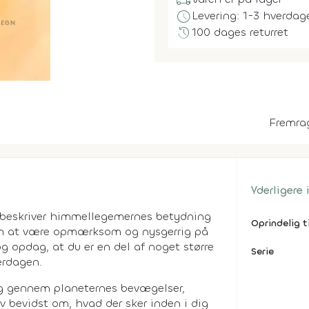
local_shipping
schedule
Levering: 1-3 hverdag
history
100 dages returret
Fremra
Yderligere
 beskriver himmellegemernes betydning
Oprindelig t
r om at være opmærksom og nysgerrig på
og opdag, at du er en del af noget større
Serie
erdagen.
ig gennem planeternes bevægelser,
v bevidst om, hvad der sker inden i dig