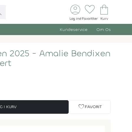
account_circle
favorite
shopping_bag
ch
Log ind
Favoritter
Kurv
Kundeservice
Om Os
en 2025 - Amalie Bendixen
ert
favorite
G I KURV
FAVORIT