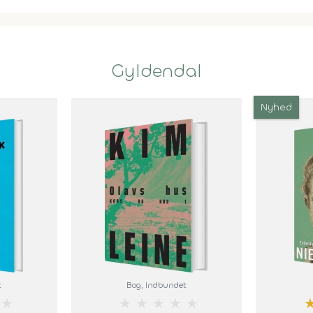
Gyldendal
Nyhed
t
Bog
, Indbundet
★
★
★
★
★
★