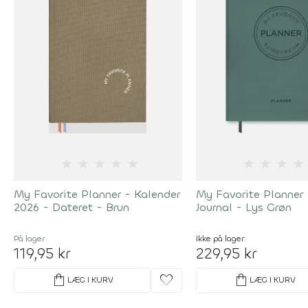
★
★
★
★
★
★
★
★
★
My Favorite Planner - Kalender
My Favorite Planner 
2026 - Dateret - Brun
Journal - Lys Grøn
På lager
Ikke på lager
119,95 kr
229,95 kr
shopping_bag
favorite
shopping_bag
LÆG I KURV
LÆG I KURV