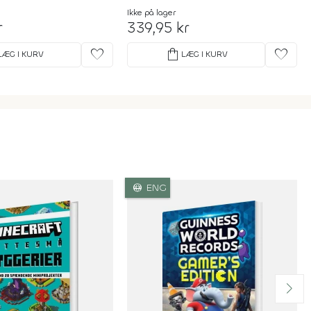
Ikke på lager
r
339,95 kr
favorite
shopping_bag
favorite
LÆG I KURV
LÆG I KURV
language
ENG