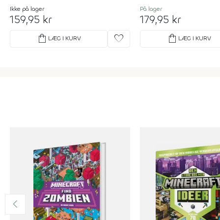
Ikke på lager
På lager
159,95 kr
179,95 kr
shopping_bag
favorite
shopping_bag
LÆG I KURV
LÆG I KURV