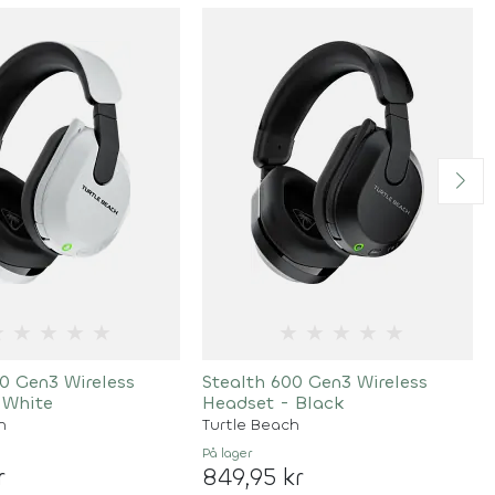
★
★
★
★
★
★
★
★
★
★
0 Gen3 Wireless
Stealth 600 Gen3 Wireless
 White
Headset - Black
h
Turtle Beach
På lager
r
849,95 kr