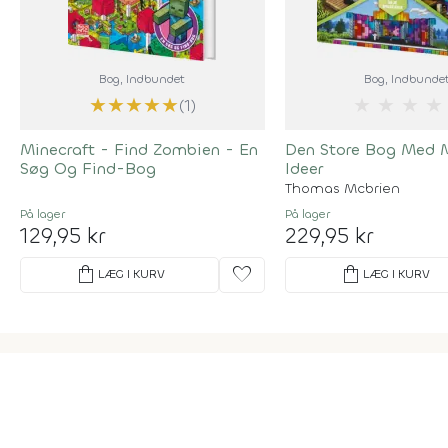
Bog
, Indbundet
Bog
, Indbunde
★
★
★
★
★
★
★
★
★
(1)
Minecraft - Find Zombien - En
Den Store Bog Med M
Søg Og Find-Bog
Ideer
Thomas Mcbrien
På lager
På lager
129,95 kr
229,95 kr
shopping_bag
favorite
shopping_bag
LÆG I KURV
LÆG I KURV