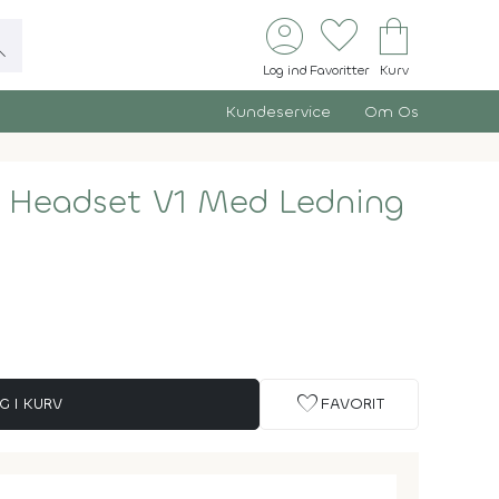
account_circle
favorite
shopping_bag
ch
Log ind
Favoritter
Kurv
Kundeservice
Om Os
o Headset V1 Med Ledning
favorite
G I KURV
FAVORIT