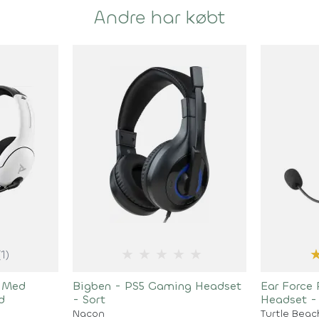
Andre har købt
★
★
★
★
★
(1)
 Med
Bigben - PS5 Gaming Headset
Ear Force
d
- Sort
Headset -
Nacon
Turtle Beac