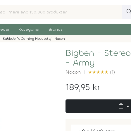
sear
eder
Kategorier
Brands
Kablede Pc Gaming Headsets
Nacon
Bigben - Stere
- Army
Nacon
★
★
★
★
★
(1)
189,95 kr
shopping_bag
LÆ
Kun få på lager