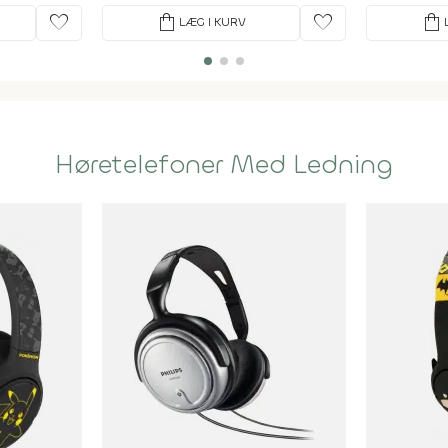
favorite
shopping_bag
favorite
shopping_bag
LÆG I KURV
Høretelefoner Med Ledning