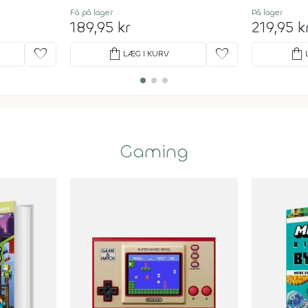
Få på lager
På lager
189,95 kr
219,95 k
favorite
shopping_bag
favorite
shopping_bag
LÆG I KURV
Gaming