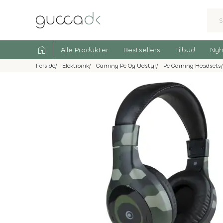
home
Alle Produkter
Bestsellers
Tilbud
Nyh
Forside
Elektronik
Gaming Pc Og Udstyr
Pc Gaming Headsets