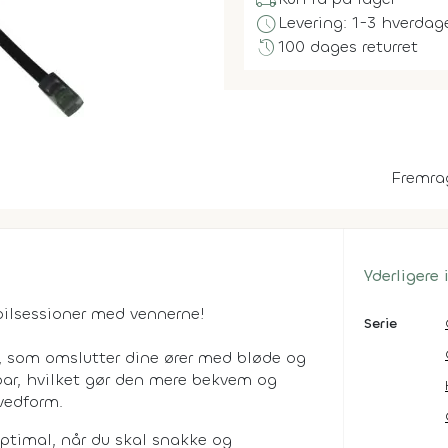
local_shipping
schedule
Levering: 1-3 hverdag
history
100 dages returret
Fremra
Yderligere
pilsessioner med vennerne!
Serie
, som omslutter dine ører med bløde og
bar, hvilket gør den mere bekvem og
vedform.
optimal, når du skal snakke og