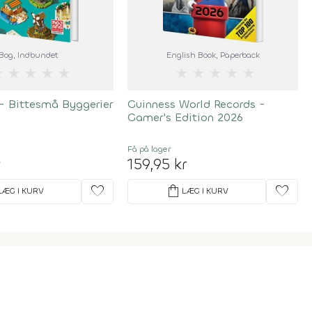
Bog
, Indbundet
English Book
, Paperback
★
★
★
★
★
★
★
★
★
★
- Bittesmå Byggerier
Guinness World Records -
Gamer's Edition 2026
Få på lager
r
159,95 kr
favorite
shopping_bag
favorite
LÆG I KURV
LÆG I KURV