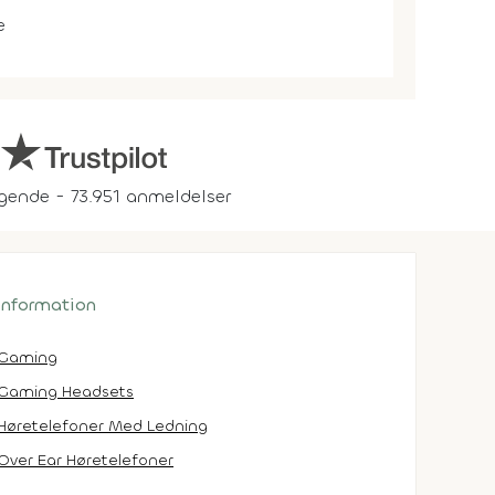
e
gende - 73.951 anmeldelser
 information
Gaming
Gaming Headsets
Høretelefoner Med Ledning
Over Ear Høretelefoner