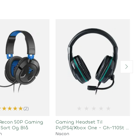
★
★
★
★
★
★
★
★
★
★
(2)
 Recon 50P Gaming
Gaming Headset Til
 Sort Og Blå
Pc/PS4/Xbox One - Gh-110St -
Sort
h
Nacon