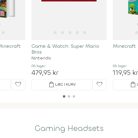
t
★
★
★
★
★
★
inecraft
Game & Watch: Super Mario
Minecraft 
Bros
Nintendo
På lager
På lager
479,95 kr
119,95 k
favorite
shopping_bag
favorite
shopping_bag
LÆG I KURV
Gaming Headsets