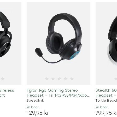
★
★
★
★
★
★
ireless
Tyron Rgb Gaming Stereo
Stealth 60
ort
Headset - Til Pc/PS5/PS4/Xbox
Headset -
Series X/S/Switch/Oled/Lite,
Speedlink
Turtle Beac
Sort
På lager
På lager
129,95 kr
799,95 k