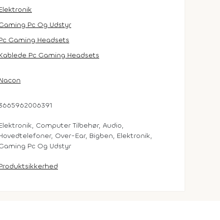
Elektronik
Gaming Pc Og Udstyr
Pc Gaming Headsets
Kablede Pc Gaming Headsets
Nacon
3665962006391
Elektronik, Computer Tilbehør, Audio,
Hovedtelefoner, Over-Ear, Bigben, Elektronik,
Gaming Pc Og Udstyr
Produktsikkerhed