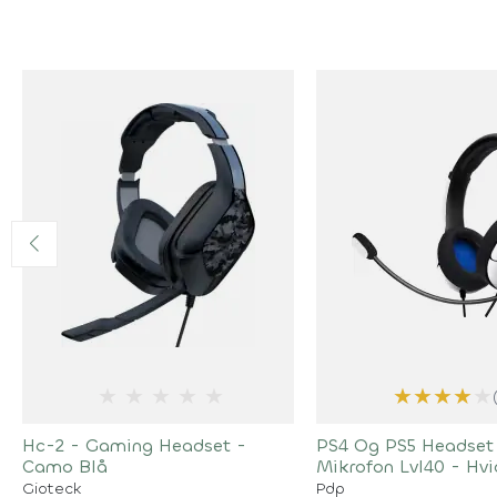
★
★
★
★
★
★
★
★
★
★
Hc-2 - Gaming Headset -
PS4 Og PS5 Headset
Camo Blå
Mikrofon Lvl40 - Hvi
Gioteck
Pdp