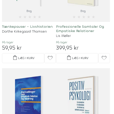
Bog
Bog
★
★
★
★
★
★
★
★
★
★
Tænkepauser - Livshistorien
Professionelle Samtaler Og
Empatiske Relationer
Dorthe Kirkegaard Thomsen
Lis Møller
På lager
På lager
59,95 kr
399,95 kr
shopping_bag
shopping_bag
favorite
favorite
LÆG I KURV
LÆG I KURV