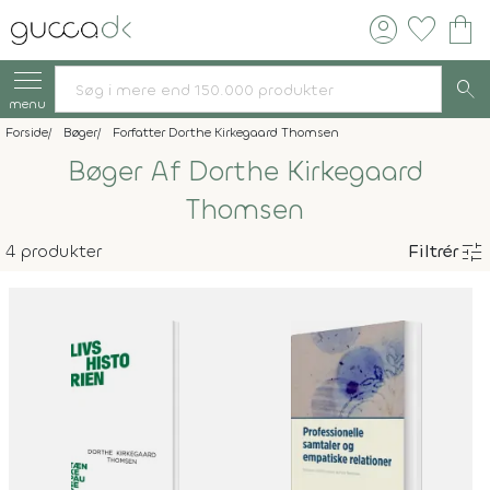
account_circle
favorite
shopping_bag
search
menu
Forside
Bøger
Forfatter Dorthe Kirkegaard Thomsen
Bøger Af Dorthe Kirkegaard
Thomsen
tune
4 produkter
Filtrér