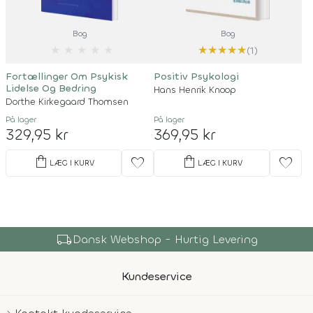
Bog
Bog
★
★
★
★
★
★
★
★
★
★
(1)
Fortællinger Om Psykisk
Positiv Psykologi
Lidelse Og Bedring
Hans Henrik Knoop
Dorthe Kirkegaard Thomsen
På lager
På lager
329,95 kr
369,95 kr
shopping_bag
shopping_bag
favorite
favorite
LÆG I KURV
LÆG I KURV
local_shipping
Dansk Webshop - Hurtig Levering
Kundeservice