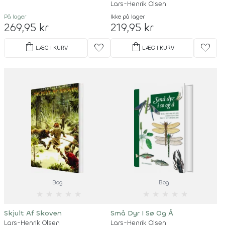
Lars-Henrik Olsen
På lager
Ikke på lager
269,95 kr
219,95 kr
shopping_bag
shopping_bag
favorite
favorite
LÆG I KURV
LÆG I KURV
Bog
Bog
★
★
★
★
★
★
★
★
★
★
Skjult Af Skoven
Små Dyr I Sø Og Å
Lars-Henrik Olsen
Lars-Henrik Olsen