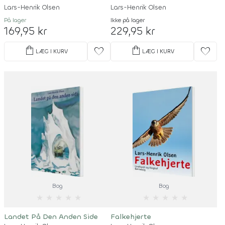
Lars-Henrik Olsen
Lars-Henrik Olsen
På lager
Ikke på lager
169,95 kr
229,95 kr
shopping_bag
shopping_bag
favorite
favorite
LÆG I KURV
LÆG I KURV
Bog
Bog
★
★
★
★
★
★
★
★
★
★
Landet På Den Anden Side
Falkehjerte