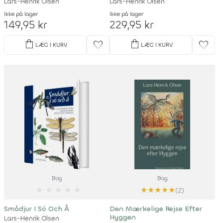
Lars-Henrik Olsen
Lars-Henrik Olsen
Ikke på lager
Ikke på lager
149,95 kr
229,95 kr
shopping_bag
shopping_bag
favorite
favorite
LÆG I KURV
LÆG I KURV
Bog
Bog
★
★
★
★
★
★
★
★
★
★
(2)
Smådjur I Sö Och Å
Den Mærkelige Rejse Efter
Hyggen
Lars-Henrik Olsen