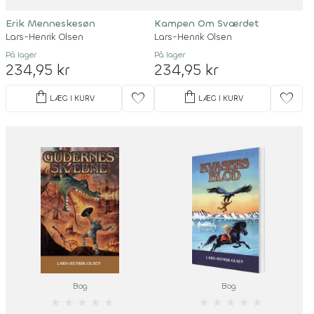
Erik Menneskesøn
Kampen Om Sværdet
Lars-Henrik Olsen
Lars-Henrik Olsen
På lager
På lager
234,95 kr
234,95 kr
shopping_bag
shopping_bag
favorite
favorite
LÆG I KURV
LÆG I KURV
Bog
Bog
★
★
★
★
★
★
★
★
★
★