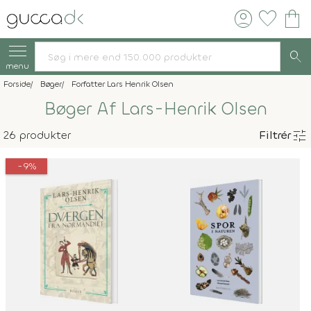
account_circle
favorite
shopping_bag
search
menu
Forside
Bøger
Forfatter Lars Henrik Olsen
Bøger Af Lars-Henrik Olsen
tune
26 produkter
Filtrér
-9%