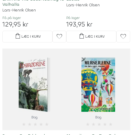
Valhalla
Lars-Henrik Olsen
Lars-Henrik Olsen
Få på lager
På lager
129,95 kr
193,95 kr
shopping_bag
shopping_bag
favorite
favorite
LÆG I KURV
LÆG I KURV
Bog
Bog
★
★
★
★
★
★
★
★
★
★