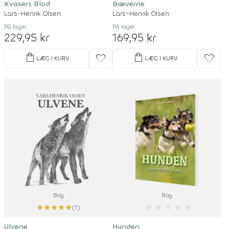
Kvasers Blod
Bæverne
Lars-Henrik Olsen
Lars-Henrik Olsen
På lager
På lager
229,95 kr
169,95 kr
shopping_bag
shopping_bag
favorite
favorite
LÆG I KURV
LÆG I KURV
Bog
Bog
★
★
★
★
★
★
★
★
★
★
(1)
Ulvene
Hunden