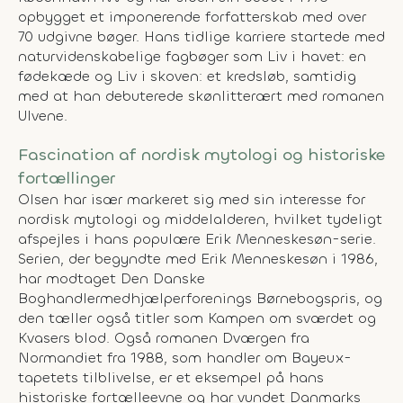
opbygget et imponerende forfatterskab med over
70 udgivne bøger. Hans tidlige karriere startede med
naturvidenskabelige fagbøger som
Liv i havet: en
fødekæde
og
Liv i skoven: et kredsløb
, samtidig
med at han debuterede skønlitterært med romanen
Ulvene
.
Fascination af nordisk mytologi og historiske
fortællinger
Olsen har især markeret sig med sin interesse for
nordisk mytologi og middelalderen, hvilket tydeligt
afspejles i hans populære Erik Menneskesøn-serie.
Serien, der begyndte med
Erik Menneskesøn
i 1986,
har modtaget Den Danske
Boghandlermedhjælperforenings Børnebogspris, og
den tæller også titler som
Kampen om sværdet
og
Kvasers blod
. Også romanen
Dværgen fra
Normandiet
fra 1988, som handler om Bayeux-
tapetets tilblivelse, er et eksempel på hans
historiske fortælleevne og har vundet Danmarks