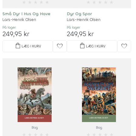
★
★
★
★
★
★
★
★
★
★
Små Dyr I Hus Og Have
Dyr Og Spor
Lars-Henrik Olsen
Lars-Henrik Olsen
På lager
På lager
249,95 kr
249,95 kr
shopping_bag
shopping_bag
favorite
favorite
LÆG I KURV
LÆG I KURV
Bog
Bog
★
★
★
★
★
★
★
★
★
★