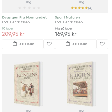
Bog
Bog
★
★
★
★
★
★
★
★
★
★
(4)
Dværgen Fra Normandiet
Spor I Naturen
Lars-Henrik Olsen
Lars-Henrik Olsen
På lager
Ikke på lager
209,95 kr
169,95 kr
shopping_bag
shopping_bag
favorite
favorite
LÆG I KURV
LÆG I KURV
Bog
Bog