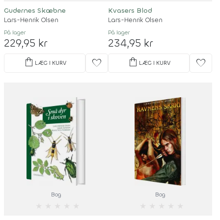
Gudernes Skæbne
Kvasers Blod
Lars-Henrik Olsen
Lars-Henrik Olsen
På lager
På lager
229,95 kr
234,95 kr
shopping_bag
shopping_bag
favorite
favorite
LÆG I KURV
LÆG I KURV
Bog
Bog
★
★
★
★
★
★
★
★
★
★