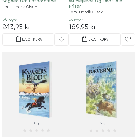
Sagaen Om Edsbrødrene
Mursejlerne Og Den Gale
Frisør
Lars-Henrik Olsen
Lars-Henrik Olsen
På lager
På lager
243,95 kr
189,95 kr
shopping_bag
shopping_bag
favorite
favorite
LÆG I KURV
LÆG I KURV
Bog
Bog
★
★
★
★
★
★
★
★
★
★