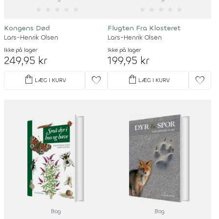
★
★
★
★
★
★
★
★
★
★
Kongens Død
Flugten Fra Klosteret
Lars-Henrik Olsen
Lars-Henrik Olsen
Ikke på lager
Ikke på lager
249,95 kr
199,95 kr
shopping_bag
shopping_bag
favorite
favorite
LÆG I KURV
LÆG I KURV
Bog
Bog