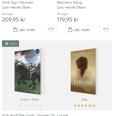
Små Dyr I Skoven
Ravnens Skrig
Lars-Henrik Olsen
Lars-Henrik Olsen
På lager
På lager
209,95 kr
179,95 kr
shopping_bag
shopping_bag
favorite
favorite
LÆG I KURV
LÆG I KURV
language
ENG
English Book
Bog
★
★
★
★
★
★
★
★
★
★
(1)
Erik And The Gods: Journey To
Louise