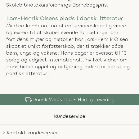
Skolebibliotekarsforenings Børnebogspris.
Lars-Henrik Olsens plads i dansk litteratur
Med en kombination af naturvidenskabelig viden
og evnen til at skabe levende fortællinger om
fortidens myter og historier har Lars-Henrik Olsen
skabt et unikt forfatterskab, der tiltrækker både
børn, unge og voksne. Hans bøger er oversat til 13
sprog og udgivet internationalt, hvilket vidner om
hans brede appel og betydning inden for dansk og
nordisk litteratur.
shopping_bag
Over 150.000 Produkter
Kundeservice
Kontakt kundeservice