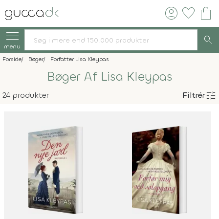
account_circle
favorite
shopping_bag
search
menu
Forside
Bøger
Forfatter Lisa Kleypas
Bøger Af Lisa Kleypas
tune
24 produkter
Filtrér