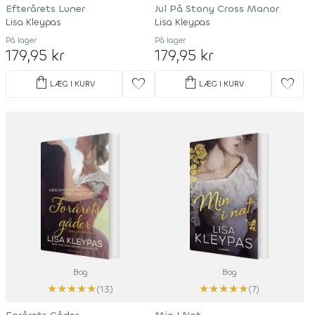
Efterårets Luner
Jul På Stony Cross Manor
Lisa Kleypas
Lisa Kleypas
På lager
På lager
179,95 kr
179,95 kr
shopping_bag
shopping_bag
favorite
favorite
LÆG I KURV
LÆG I KURV
Bog
Bog
★
★
★
★
★
★
★
★
★
★
(13)
(7)