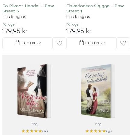
En Pikant Handel - Bow
Elskerindens Skygge - Bow
Street 3
Street 1
Lisa Kleypas
Lisa Kleypas
På lager
På lager
179,95 kr
179,95 kr
shopping_bag
shopping_bag
favorite
favorite
LÆG I KURV
LÆG I KURV
Bog
Bog
★
★
★
★
★
★
★
★
★
★
(9)
(8)