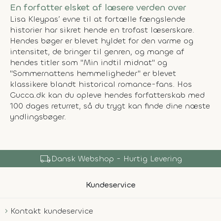
En forfatter elsket af læsere verden over
Lisa Kleypas’ evne til at fortælle fængslende
historier har sikret hende en trofast læserskare.
Hendes bøger er blevet hyldet for den varme og
intensitet, de bringer til genren, og mange af
hendes titler som "Min indtil midnat" og
"Sommernattens hemmeligheder" er blevet
klassikere blandt historical romance-fans. Hos
Gucca.dk kan du opleve hendes forfatterskab med
100 dages returret, så du trygt kan finde dine næste
yndlingsbøger.
shopping_bag
Over 150.000 Produkter
Kundeservice
Kontakt kundeservice