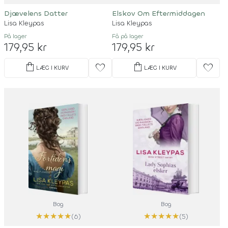
Djævelens Datter
Elskov Om Eftermiddagen
Lisa Kleypas
Lisa Kleypas
På lager
Få på lager
179,95 kr
179,95 kr
shopping_bag
shopping_bag
favorite
favorite
LÆG I KURV
LÆG I KURV
Bog
Bog
★
★
★
★
★
★
★
★
★
★
(6)
(5)