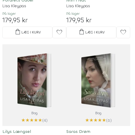
Forårets Gåder
Min I Nat
Lisa Kleypas
Lisa Kleypas
På lager
På lager
179,95 kr
179,95 kr
shopping_bag
shopping_bag
favorite
favorite
LÆG I KURV
LÆG I KURV
Bog
Bog
★
★
★
★
★
★
★
★
★
★
(4)
(6)
Lilys Længsel
Saras Drøm