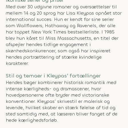
Med over 30 udgivne romaner og oversættelser til
mellem 14 og 20 sprog har Lisa Kleypas opnået stor
international succes. Hun er kendt for sine serier
som Wallflowers, Hathaway og Ravenels, der alle
har toppet New York Times bestsellerliste. I 1985
blev hun kåret til Miss Massachusetts, en titel der
afspejler hendes tidlige engagement i
skønhedskonkurrencer, som også har inspireret
hendes portrættering af stærke kvindelige
karakterer.
Stil og temaer i Kleypas' fortællinger
Hendes bøger kombinerer historisk romantik med
intense kærligheds- og dramascener, hvor
hovedpersonerne ofte bryder med victorianske
konventioner. Kleypas’ skrivestil er malerisk og
levende, hvilket skaber en stærk følelse af tid og
sted samtidig med, at læseren bliver fanget af de
hede kærlighedsforløb.