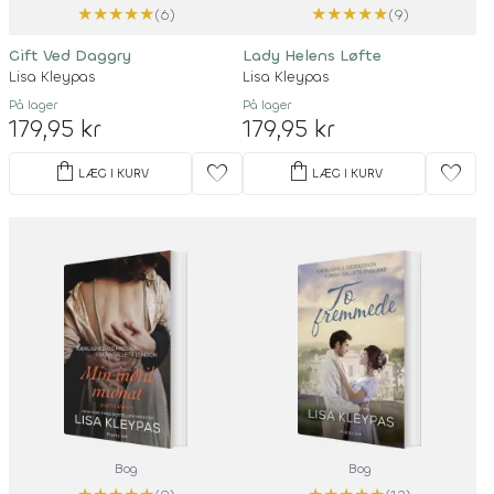
★
★
★
★
★
★
★
★
★
★
(6)
(9)
Gift Ved Daggry
Lady Helens Løfte
Lisa Kleypas
Lisa Kleypas
På lager
På lager
179,95 kr
179,95 kr
shopping_bag
shopping_bag
favorite
favorite
LÆG I KURV
LÆG I KURV
Bog
Bog