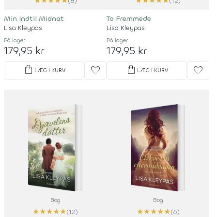
★
★
★
★
★
★
★
★
★
★
(8)
(12)
Min Indtil Midnat
To Fremmede
Lisa Kleypas
Lisa Kleypas
På lager
På lager
179,95 kr
179,95 kr
shopping_bag
shopping_bag
favorite
favorite
LÆG I KURV
LÆG I KURV
Bog
Bog
★
★
★
★
★
★
★
★
★
★
(12)
(6)