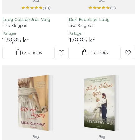
Bog
Bog
★
★
★
★
★
★
★
★
★
★
(18)
(8)
Lady Cassandras Valg
Den Rebelske Lady
Lisa Kleypas
Lisa Kleypas
På lager
På lager
179,95 kr
179,95 kr
shopping_bag
shopping_bag
favorite
favorite
LÆG I KURV
LÆG I KURV
Bog
Bog