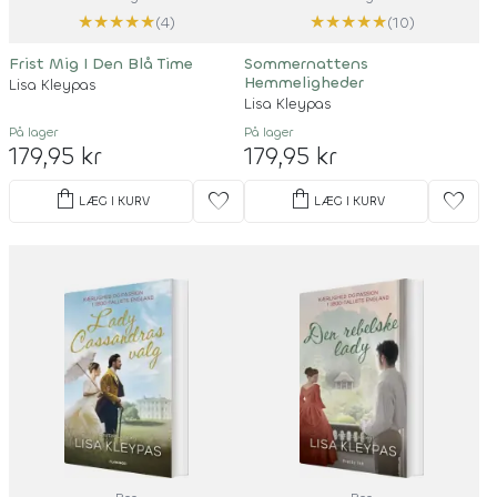
★
★
★
★
★
★
★
★
★
★
(4)
(10)
Frist Mig I Den Blå Time
Sommernattens
Hemmeligheder
Lisa Kleypas
Lisa Kleypas
På lager
På lager
179,95 kr
179,95 kr
shopping_bag
shopping_bag
favorite
favorite
LÆG I KURV
LÆG I KURV