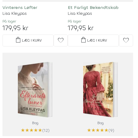
Vinterens Løfter
Et Farligt Bekendtskab
Lisa Kleypas
Lisa Kleypas
På lager
På lager
179,95 kr
179,95 kr
shopping_bag
shopping_bag
favorite
favorite
LÆG I KURV
LÆG I KURV
Bog
Bog
★
★
★
★
★
★
★
★
★
★
(12)
(9)