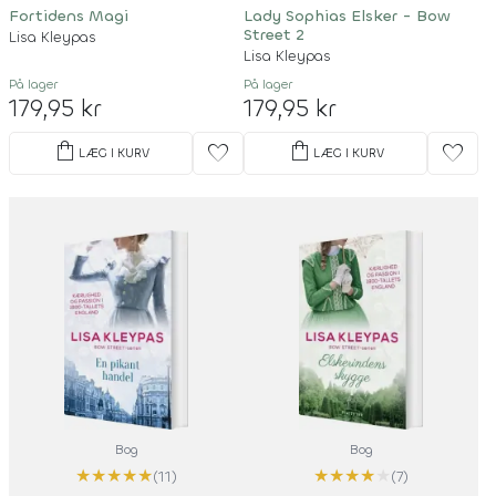
Fortidens Magi
Lady Sophias Elsker - Bow
Street 2
Lisa Kleypas
Lisa Kleypas
På lager
På lager
179,95 kr
179,95 kr
shopping_bag
shopping_bag
favorite
favorite
LÆG I KURV
LÆG I KURV
Bog
Bog
★
★
★
★
★
★
★
★
★
★
(11)
(7)