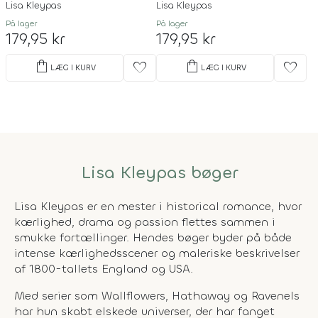
Lisa Kleypas
Lisa Kleypas
På lager
På lager
179,95 kr
179,95 kr
shopping_bag
shopping_bag
favorite
favorite
LÆG I KURV
LÆG I KURV
Lisa Kleypas bøger
Lisa Kleypas er en mester i historical romance, hvor
kærlighed, drama og passion flettes sammen i
smukke fortællinger. Hendes bøger byder på både
intense kærlighedsscener og maleriske beskrivelser
af 1800-tallets England og USA.
Med serier som Wallflowers, Hathaway og Ravenels
har hun skabt elskede universer, der har fanget