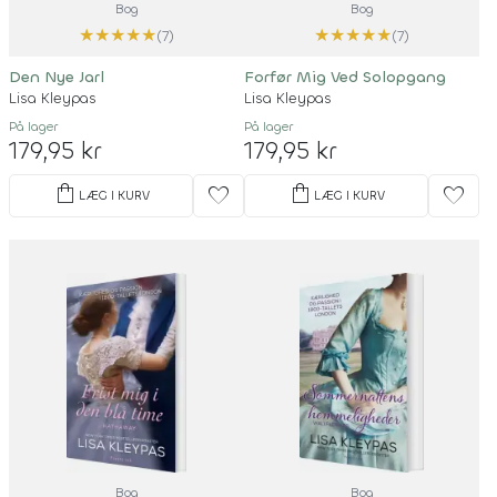
Bog
Bog
★
★
★
★
★
★
★
★
★
★
(7)
(7)
Den Nye Jarl
Forfør Mig Ved Solopgang
Lisa Kleypas
Lisa Kleypas
På lager
På lager
179,95 kr
179,95 kr
shopping_bag
shopping_bag
favorite
favorite
LÆG I KURV
LÆG I KURV
Bog
Bog