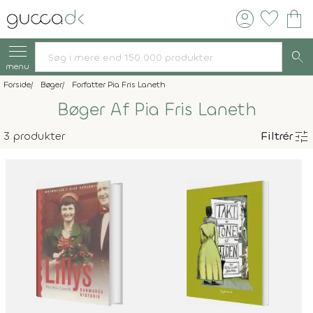
account_circle
favorite
shopping_bag
search
menu
Forside
Bøger
Forfatter Pia Fris Laneth
Bøger Af Pia Fris Laneth
tune
3 produkter
Filtrér