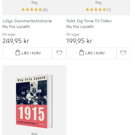
Bog
Bog
★
★
★
★
★
★
★
★
★
★
(8)
(1)
Lillys Danmarkshistorie
Takt Og Tone Til Tiden
Pia Fris Laneth
Pia Fris Laneth
På lager
På lager
249,95 kr
199,95 kr
shopping_bag
shopping_bag
favorite
favorite
LÆG I KURV
LÆG I KURV
Bog