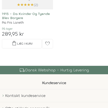
★
★
★
★
★
(2)
1915 - Da Kvinder Og Tyende
Blev Borgere
Pia Fris Laneth
På lager
289,95 kr
shopping_bag
favorite
LÆG I KURV
local_shipping
Dansk Webshop - Hurtig Levering
Kundeservice
Kontakt kundeservice