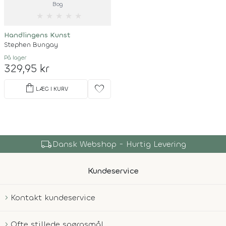
Bog
★
★
★
★
★
Handlingens Kunst
Stephen Bungay
På lager
329,95 kr
shopping_bag
favorite
LÆG I KURV
local_shipping
Dansk Webshop - Hurtig Levering
Kundeservice
Kontakt kundeservice
Ofte stillede spørgsmål