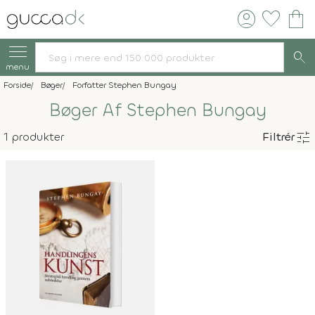
account_circle
favorite
shopping_bag
search
menu
Forside
Bøger
Forfatter Stephen Bungay
Bøger Af Stephen Bungay
tune
1 produkter
Filtrér