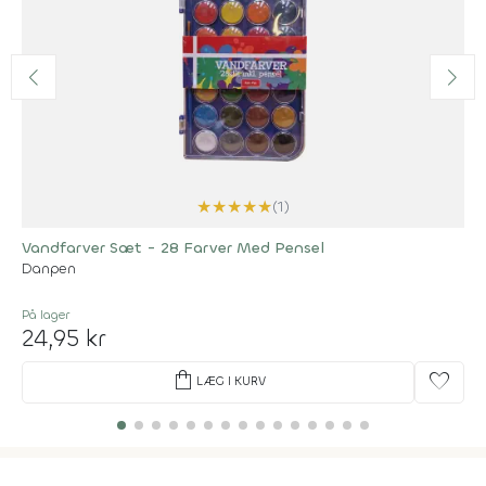
★
★
★
★
★
(1)
Vandfarver Sæt - 28 Farver Med Pensel
Danpen
På lager
24,95 kr
shopping_bag
favorite
LÆG I KURV