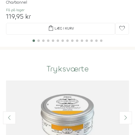
Charbonnel
Få på lager
119,95 kr
shopping_bag
favorite
LÆG I KURV
Tryksværte