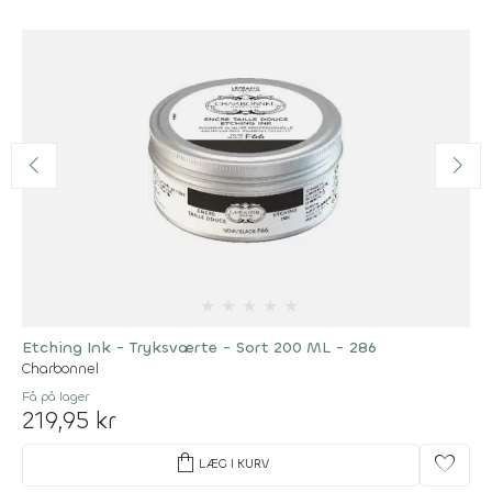
★
★
★
★
★
Etching Ink - Tryksværte - Sort 200 ML - 286
Charbonnel
Få på lager
219,95 kr
shopping_bag
favorite
LÆG I KURV