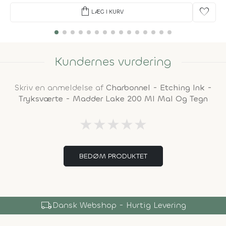
shopping_bag
favorite
LÆG I KURV
Kundernes vurdering
Skriv en anmeldelse af
Charbonnel - Etching Ink -
Tryksværte - Madder Lake 200 Ml Mal Og Tegn
★
★
★
★
★
BEDØM PRODUKTET
local_shipping
Dansk Webshop - Hurtig Levering