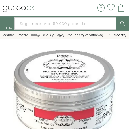
account_circle
favorite
shopping_bag
search
menu
Forside
Kreativ Hobby
Mal Og Tegn
Maling Og Vandfarver
Tryksværte