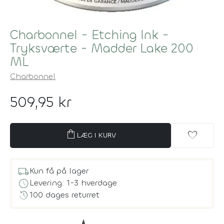
Charbonnel - Etching Ink -
Tryksværte - Madder Lake 200
ML
Charbonnel
509,95 kr
shopping_bag
favorite
LÆG I KURV
local_shipping
Kun få på lager
schedule
Levering: 1-3 hverdage
history
100 dages returret