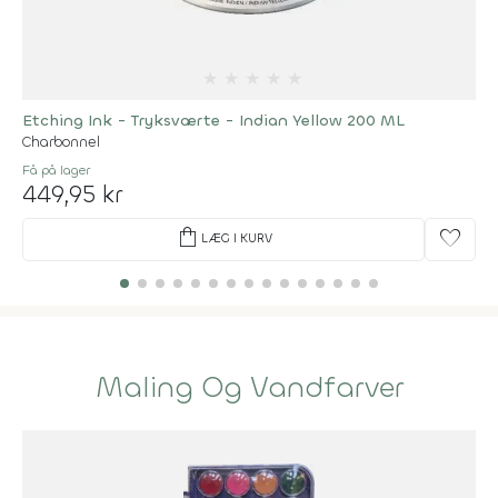
★
★
★
★
★
Etching Ink - Tryksværte - Indian Yellow 200 ML
Charbonnel
Få på lager
449,95 kr
shopping_bag
favorite
LÆG I KURV
Maling Og Vandfarver