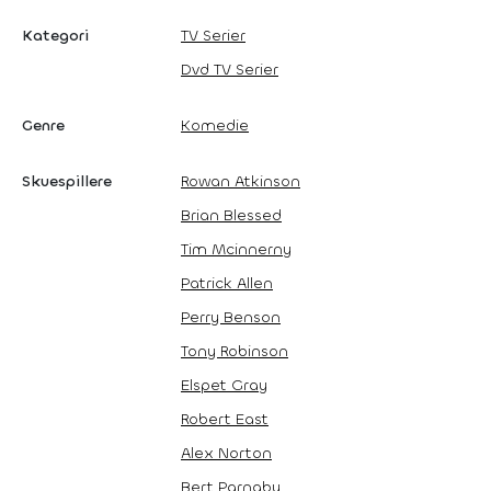
Kategori
TV Serier
Dvd TV Serier
Genre
Komedie
Skuespillere
Rowan Atkinson
Brian Blessed
Tim Mcinnerny
Patrick Allen
Perry Benson
Tony Robinson
Elspet Gray
Robert East
Alex Norton
Bert Parnaby