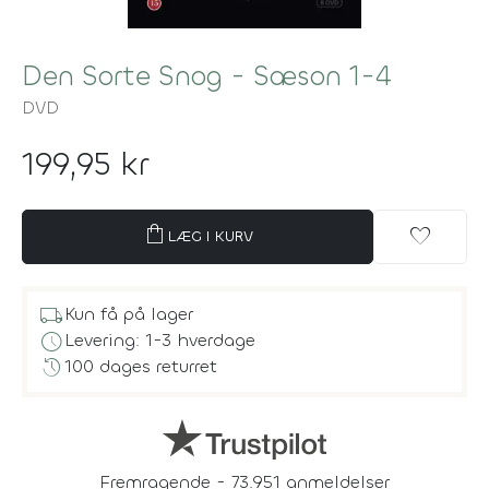
Den Sorte Snog - Sæson 1-4
DVD
199,95 kr
shopping_bag
favorite
LÆG I KURV
local_shipping
Kun få på lager
schedule
Levering: 1-3 hverdage
history
100 dages returret
Fremragende - 73.951 anmeldelser