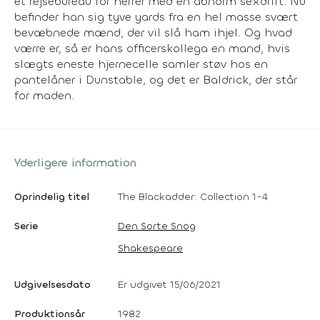
et rejsebureau for herrer med en abnorm sexdrift. Nu
befinder han sig tyve yards fra en hel masse svært
bevæbnede mænd, der vil slå ham ihjel. Og hvad
værre er, så er hans officerskollega en mand, hvis
slægts eneste hjernecelle samler støv hos en
pantelåner i Dunstable, og det er Baldrick, der står
for maden.
Yderligere information
Oprindelig titel
The Blackadder: Collection 1-4
Serie
Den Sorte Snog
Shakespeare
Udgivelsesdato
Er udgivet 15/06/2021
Produktionsår
1982