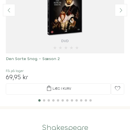
DVD
★
★
★
★
★
Den Sorte Snog - Sæson 2
Få på lager
69,95 kr
shopping_bag
favorite
LÆG I KURV
Shakespeare