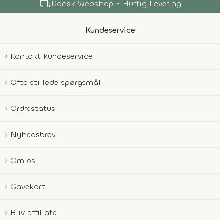
local_shipping
Dansk Webshop - Hurtig Levering
Kundeservice
Kontakt kundeservice
Ofte stillede spørgsmål
Ordrestatus
Nyhedsbrev
Om os
Gavekort
Bliv affiliate