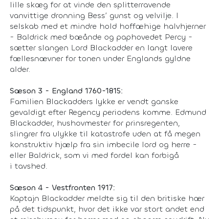
lille skæg for at vinde den splitterravende
vanvittige dronning Bess’ gunst og velvilje. I
selskab med et mindre hold hoffæhige halvhjerner
- Baldrick med bæånde og paphovedet Percy -
sætter slangen Lord Blackadder en langt lavere
fællesnævner for tonen under Englands gyldne
alder.
Sæson 3 - England 1760-1815:
Familien Blackadders lykke er vendt ganske
gevaldigt efter Regency periodens komme. Edmund
Blackadder, hushovmester for prinsregenten,
slingrer fra ulykke til katastrofe uden at få megen
konstruktiv hjælp fra sin imbecile lord og herre -
eller Baldrick, som vi med fordel kan forbigå
i tavshed.
Sæson 4 - Vestfronten 1917:
Kaptajn Blackadder meldte sig til den britiske hær
på det tidspunkt, hvor det ikke var stort andet end