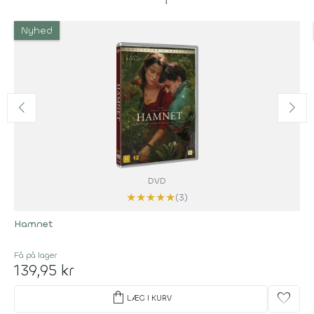
Nyhed
DVD
★
★
★
★
★
(3)
Hamnet
Få på lager
139,95 kr
shopping_bag
favorite
LÆG I KURV