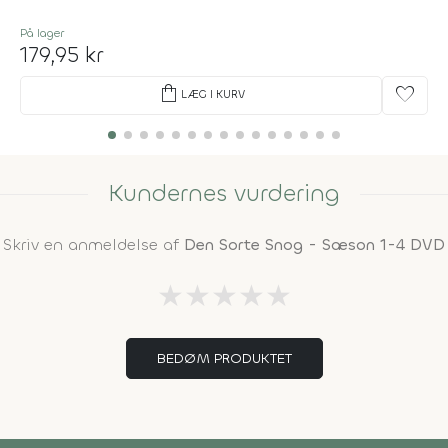
På lager
179,95 kr
shopping_bag
favorite
LÆG I KURV
Kundernes vurdering
Skriv en anmeldelse af
Den Sorte Snog - Sæson 1-4 DVD
★
★
★
★
★
BEDØM PRODUKTET