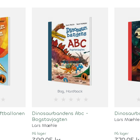
Bog
, Hardback
★
★
★
★
★
★
ftballonen
Dinosaurbandens Abc -
Dinosaurb
Bogstavjagten
Lars Mæhle
Lars Mæhle
På lager
På lager