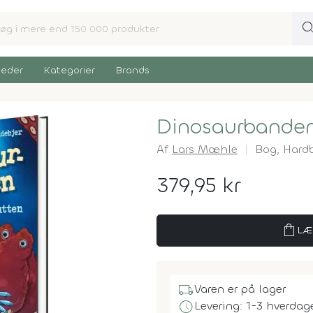
sear
eder
Kategorier
Brands
Dinosaurbande
Af
Lars Mæhle
Bog,
Hard
379,95 kr
shopping_bag
LÆ
local_shipping
Varen er på lager
schedule
Levering: 1-3 hverdag