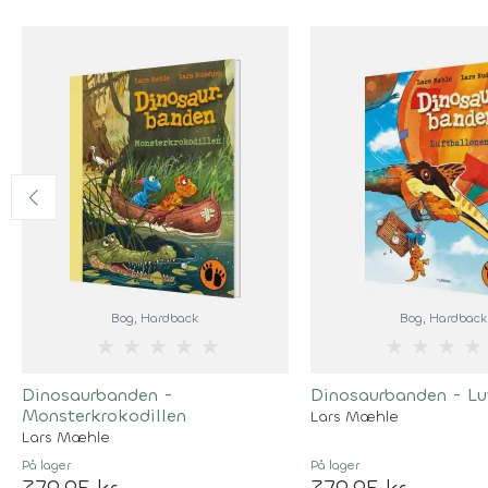
Bog
, Hardback
Bog
, Hardback
★
★
★
★
★
★
★
★
★
Dinosaurbanden -
Dinosaurbanden - Lu
Monsterkrokodillen
Lars Mæhle
Lars Mæhle
På lager
På lager