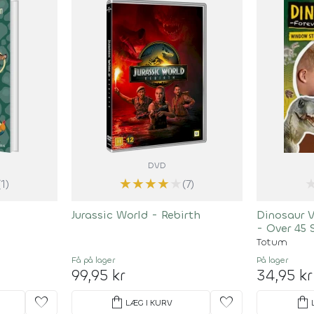
DVD
★
★
★
★
★
(1)
(7)
Jurassic World - Rebirth
Dinosaur 
- Over 45 
Totum
Få på lager
På lager
99,95 kr
34,95 kr
favorite
shopping_bag
favorite
shopping_bag
LÆG I KURV