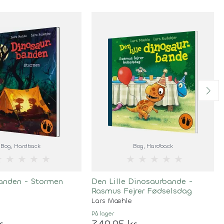
Bog
, Hardback
Bog
, Hardback
★
★
★
★
★
★
★
★
★
★
anden - Stormen
Den Lille Dinosaurbande -
Rasmus Fejrer Fødselsdag
Lars Mæhle
På lager