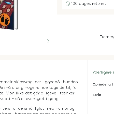
history
100 dages returret
Fremra
Yderligere
mmelt skibsvrag, der ligger på bunden
Oprindelig t
e må aldrig nogensinde tage dertil, for
e. Mon ikke det går alligevel, tænker
Serie
vupti – så er eventyret i gang.
nivers for de små, fyldt med humor og
r børn i børnehavealderen og egner sig