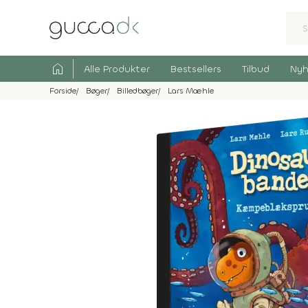
home
Alle Produkter
Bestsellers
Tilbud
Nyh
Forside
Bøger
Billedbøger
Lars Mæhle