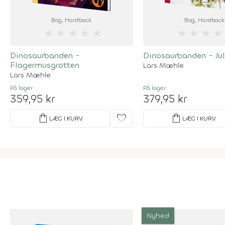
Bog
, Hardback
Bog
, Hardback
★
★
★
★
★
★
★
★
★
Dinosaurbanden -
Dinosaurbanden - Ju
Flagermusgrotten
Lars Mæhle
Lars Mæhle
På lager
På lager
359,95 kr
379,95 kr
shopping_bag
favorite
shopping_bag
LÆG I KURV
LÆG I KURV
Nyhed