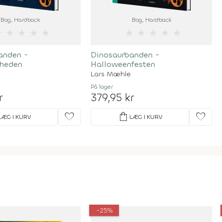
Bog
, Hardback
Bog
, Hardback
★
★
★
★
★
★
★
★
★
★
anden -
Dinosaurbanden -
heden
Halloweenfesten
Lars Mæhle
På lager
r
379,95 kr
favorite
shopping_bag
favorite
LÆG I KURV
LÆG I KURV
-25%