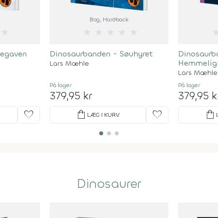
Bog
, Hardback
★
★
★
★
★
★
legaven
Dinosaurbanden - Søuhyret
Dinosaurb
Hemmelig
Lars Mæhle
Lars Mæhle
På lager
På lager
379,95 kr
379,95 k
favorite
shopping_bag
favorite
shopping_bag
LÆG I KURV
Dinosaurer