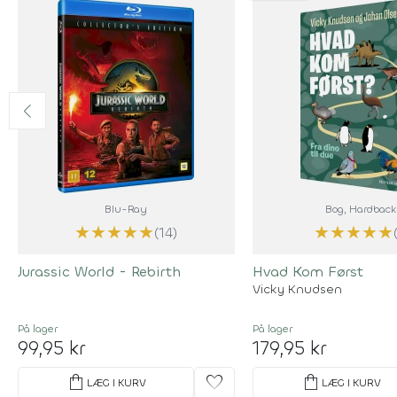
Blu-Ray
Bog
, Hardback
★
★
★
★
★
★
★
★
★
★
(14)
Jurassic World - Rebirth
Hvad Kom Først
Vicky Knudsen
På lager
På lager
99,95 kr
179,95 kr
shopping_bag
favorite
shopping_bag
LÆG I KURV
LÆG I KURV