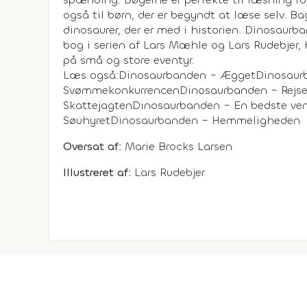
også til børn, der er begyndt at læse selv. B
dinosaurer, der er med i historien. Dinosau
bog i serien af Lars Mæhle og Lars Rudebjer,
på små og store eventyr.
Læs også:Dinosaurbanden – ÆggetDinosaur
SvømmekonkurrencenDinosaurbanden – Rejs
SkattejagtenDinosaurbanden – En bedste ve
SøuhyretDinosaurbanden – Hemmeligheden
Oversat af:
Marie Brocks Larsen
Illustreret af:
Lars Rudebjer