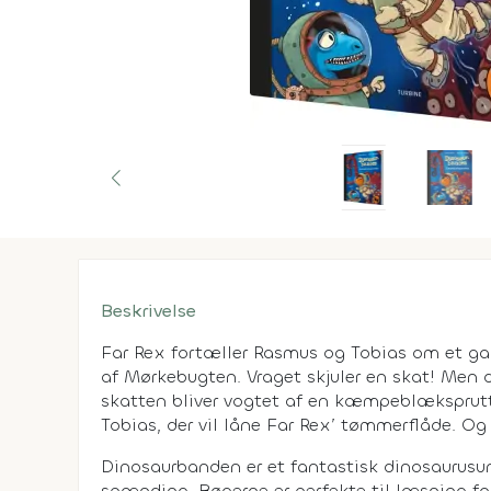
Beskrivelse
Far Rex fortæller Rasmus og Tobias om et ga
af Mørkebugten. Vraget skjuler en skat! Men d
skatten bliver vogtet af en kæmpeblæksprutt
Tobias, der vil låne Far Rex’ tømmerflåde. Og 
Dinosaurbanden er et fantastisk dinosaurusu
spænding. Bøgerne er perfekte til læsning fo