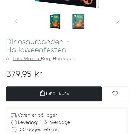
Dinosaurbanden -
Halloweenfesten
Af
Lars Mæhle
Bog,
Hardback
379,95 kr
shopping_bag
favorite
LÆG I KURV
local_shipping
Varen er på lager
schedule
Levering: 1-3 hverdage
history
100 dages returret