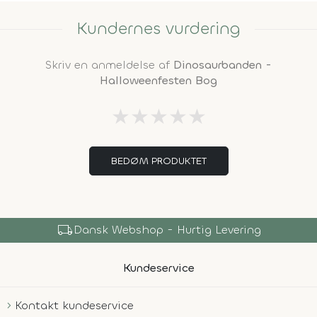
Kundernes vurdering
Skriv en anmeldelse af
Dinosaurbanden -
Halloweenfesten Bog
★
★
★
★
★
BEDØM PRODUKTET
local_shipping
Dansk Webshop - Hurtig Levering
Kundeservice
Kontakt kundeservice