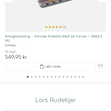
★
★
★
★
★
(2)
Ansigtsmaling - Sminke Palette Med 24 Farver - 24X2,5
ML
Grimas
På lager
549,95 kr
shopping_bag
favorite
LÆG I KURV
Lars Rudebjer