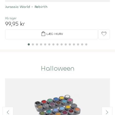
Jurassic World - Rebirth
På lager
99,95 kr
shopping_bag
favorite
LÆG I KURV
Halloween