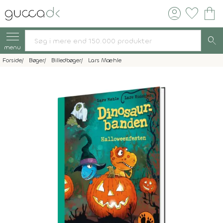
account_circle
favorite
shopping_bag
search
menu
Forside
Bøger
Billedbøger
Lars Mæhle