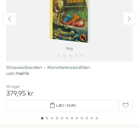
Bog
★
★
★
★
★
Dinosaurbanden - Monsterkrokodillen
Lars Mæhle
På lager
379,95 kr
shopping_bag
favorite
LÆG I KURV