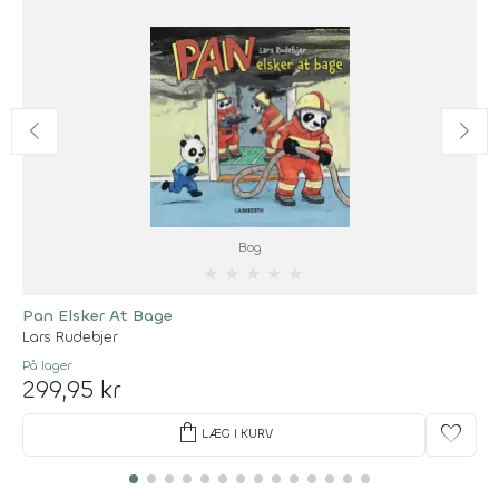
Bog
★
★
★
★
★
Pan Elsker At Bage
Lars Rudebjer
På lager
299,95 kr
shopping_bag
favorite
LÆG I KURV