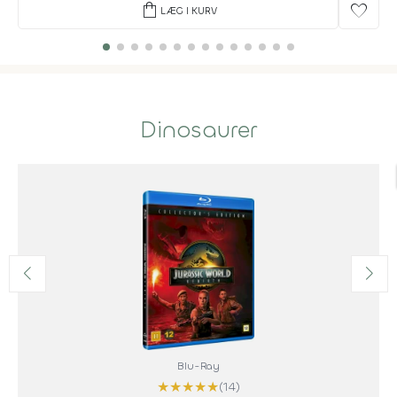
shopping_bag
favorite
LÆG I KURV
Dinosaurer
Blu-Ray
★
★
★
★
★
(14)