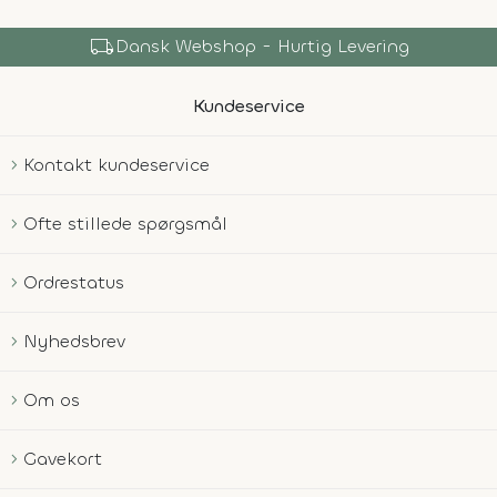
local_shipping
Dansk Webshop - Hurtig Levering
Kundeservice
Kontakt kundeservice
Ofte stillede spørgsmål
Ordrestatus
Nyhedsbrev
Om os
Gavekort