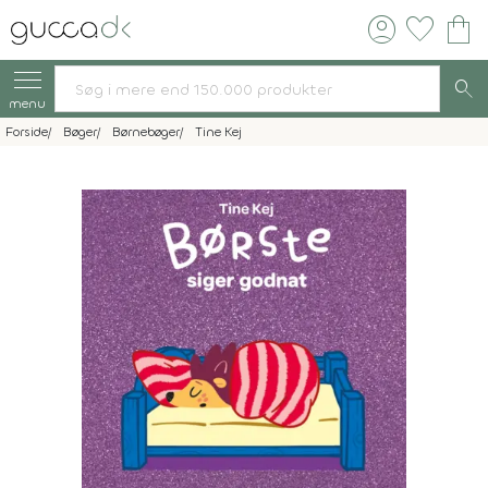
account_circle
favorite
shopping_bag
search
menu
Forside
Bøger
Børnebøger
Tine Kej