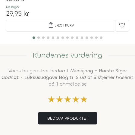
På lager
29,95 kr
shopping_bag
favorite
LÆG I KURV
Kundernes vurdering
Vores brugere har bedømt
Minisjang - Børste Siger
Godnat - Luksusudgave Bog
til
5 ud af 5 stjerner
baseret
på 1 anmeldelse
★
★
★
★
★
BEDØM PRODUKTET