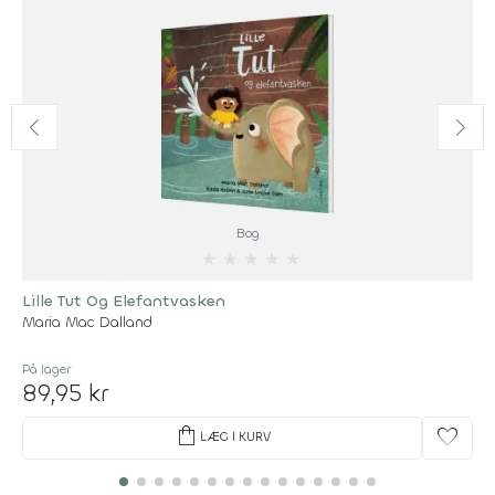
Bog
★
★
★
★
★
Lille Tut Og Elefantvasken
Maria Mac Dalland
På lager
89,95 kr
shopping_bag
favorite
LÆG I KURV