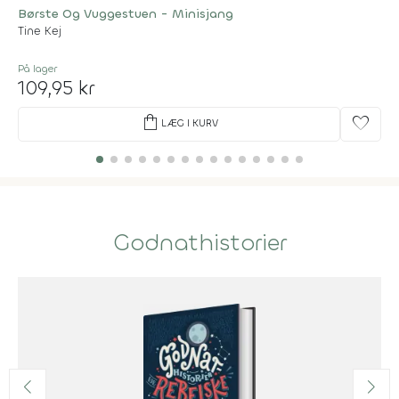
Børste Og Vuggestuen - Minisjang
Tine Kej
På lager
109,95 kr
shopping_bag
favorite
LÆG I KURV
Godnathistorier