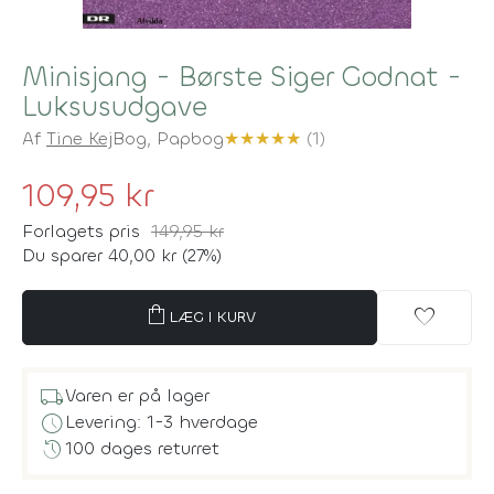
Minisjang - Børste Siger Godnat -
Luksusudgave
Af
Tine Kej
Bog,
Papbog
★
★
★
★
★
(1)
109,95 kr
Forlagets pris
149,95 kr
Du sparer 40,00 kr (27%)
shopping_bag
favorite
LÆG I KURV
local_shipping
Varen er på lager
schedule
Levering: 1-3 hverdage
history
100 dages returret