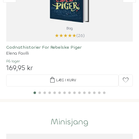
Bog
★
★
★
★
★
(26)
Godnathistorier For Rebelske Piger
Elena Favilli
På lager
169,95 kr
shopping_bag
favorite
LÆG I KURV
Minisjang