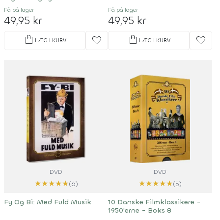
Få på lager
Få på lager
49,95 kr
49,95 kr
shopping_bag
shopping_bag
favorite
favorite
LÆG I KURV
LÆG I KURV
DVD
DVD
★
★
★
★
★
★
★
★
★
★
(6)
(5)
Fy Og Bi: Med Fuld Musik
10 Danske Filmklassikere -
1950'erne - Boks 8