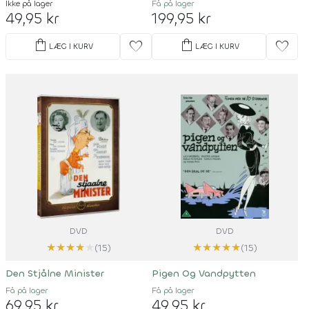
Ikke på lager
Få på lager
49,95 kr
199,95 kr
shopping_bag
shopping_bag
favorite
favorite
LÆG I KURV
LÆG I KURV
DVD
DVD
★
★
★
★
★
★
★
★
★
★
(15)
(15)
Den Stjålne Minister
Pigen Og Vandpytten
Få på lager
Få på lager
69,95 kr
49,95 kr