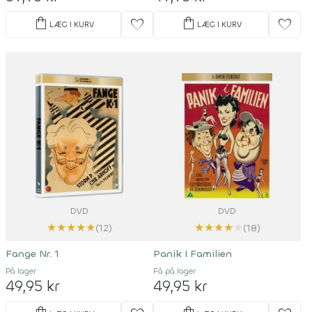
shopping_bag
shopping_bag
favorite
favorite
LÆG I KURV
LÆG I KURV
DVD
DVD
★
★
★
★
★
★
★
★
★
★
(12)
(18)
Fange Nr. 1
Panik I Familien
På lager
Få på lager
49,95 kr
49,95 kr