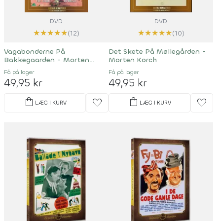
DVD
DVD
★
★
★
★
★
★
★
★
★
★
(12)
(10)
Vagabonderne På
Det Skete På Møllegården -
Bakkegaarden - Morten
Morten Korch
Korch
Få på lager
Få på lager
49,95 kr
49,95 kr
shopping_bag
shopping_bag
favorite
favorite
LÆG I KURV
LÆG I KURV