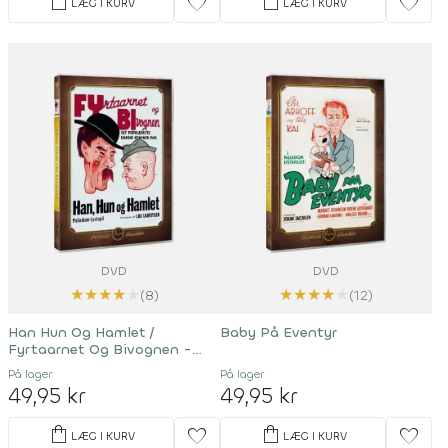
shopping_bag
shopping_bag
favorite
favorite
LÆG I KURV
LÆG I KURV
DVD
DVD
★
★
★
★
★
★
★
★
★
★
(8)
(12)
Han Hun Og Hamlet /
Baby På Eventyr
Fyrtaarnet Og Bivognen -
1932
På lager
På lager
49,95 kr
49,95 kr
shopping_bag
shopping_bag
favorite
favorite
LÆG I KURV
LÆG I KURV