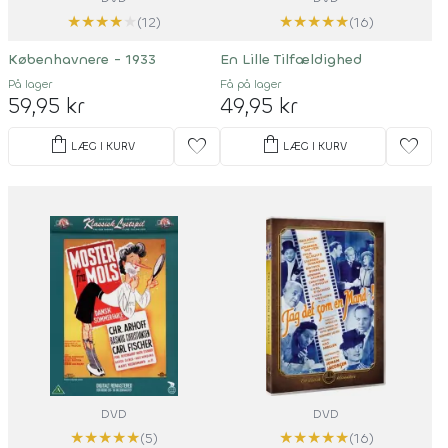
★
★
★
★
★
★
★
★
★
★
(12)
(16)
Københavnere - 1933
En Lille Tilfældighed
På lager
Få på lager
59,95 kr
49,95 kr
shopping_bag
shopping_bag
favorite
favorite
LÆG I KURV
LÆG I KURV
DVD
DVD
★
★
★
★
★
★
★
★
★
★
(5)
(16)