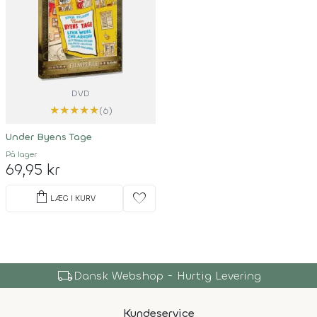
DVD
★
★
★
★
★
(6)
Under Byens Tage
På lager
69,95 kr
shopping_bag
favorite
LÆG I KURV
shopping_bag
Over 150.000 Produkter
Kundeservice