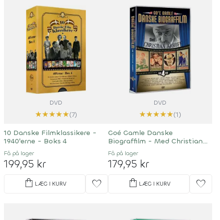
DVD
DVD
★
★
★
★
★
★
★
★
★
★
(7)
(1)
10 Danske Filmklassikere -
Goé Gamle Danske
1940'erne - Boks 4
Biograffilm - Med Christian
Arhoff
Få på lager
Få på lager
199,95 kr
179,95 kr
shopping_bag
shopping_bag
favorite
favorite
LÆG I KURV
LÆG I KURV