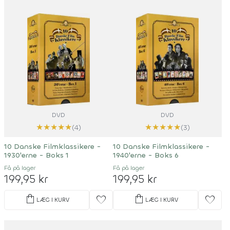
DVD
DVD
★
★
★
★
★
★
★
★
★
★
(4)
(3)
10 Danske Filmklassikere -
10 Danske Filmklassikere -
1930'erne - Boks 1
1940'erne - Boks 6
Få på lager
Få på lager
199,95 kr
199,95 kr
shopping_bag
shopping_bag
favorite
favorite
LÆG I KURV
LÆG I KURV