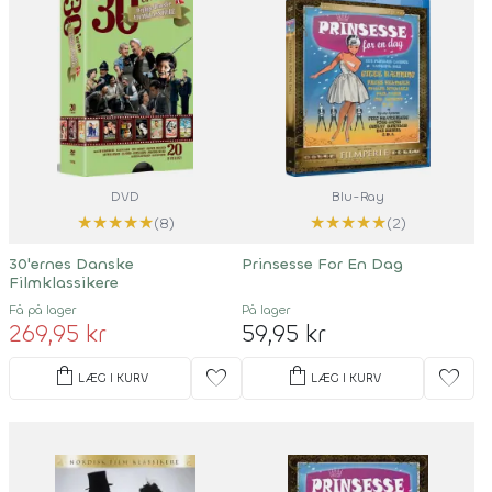
DVD
Blu-Ray
★
★
★
★
★
★
★
★
★
★
(8)
(2)
30'ernes Danske
Prinsesse For En Dag
Filmklassikere
Få på lager
På lager
269,95 kr
59,95 kr
shopping_bag
shopping_bag
favorite
favorite
LÆG I KURV
LÆG I KURV