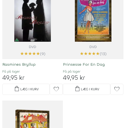
DVD
DVD
★
★
★
★
★
★
★
★
★
★
(9)
(13)
Rasmines Bryllup
Prinsesse For En Dag
Få på lager
Få på lager
49,95 kr
49,95 kr
shopping_bag
shopping_bag
favorite
favorite
LÆG I KURV
LÆG I KURV