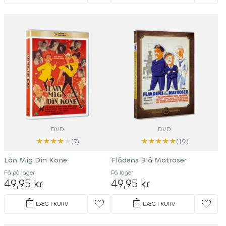
DVD
DVD
★
★
★
★
★
★
★
★
★
★
(7)
(19)
Lån Mig Din Kone
Flådens Blå Matroser
Få på lager
På lager
49,95 kr
49,95 kr
shopping_bag
shopping_bag
favorite
favorite
LÆG I KURV
LÆG I KURV