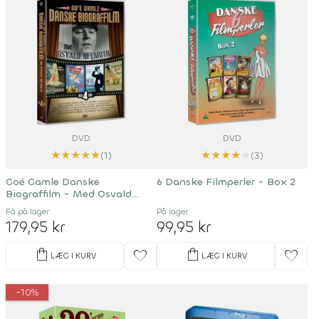
DVD
DVD
★
★
★
★
★
★
★
★
★
★
(1)
(3)
Goé Gamle Danske
6 Danske Filmperler - Box 2
Biograffilm - Med Osvald
Helmuth
Få på lager
På lager
179,95 kr
99,95 kr
shopping_bag
shopping_bag
favorite
favorite
LÆG I KURV
LÆG I KURV
-10%