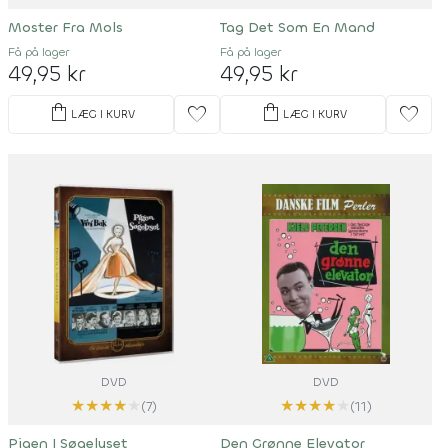
Moster Fra Mols
Tag Det Som En Mand
Få på lager
Få på lager
49,95 kr
49,95 kr
shopping_bag
shopping_bag
favorite
favorite
LÆG I KURV
LÆG I KURV
DVD
DVD
★
★
★
★
★
★
★
★
★
★
(7)
(11)
Pigen I Søgelyset
Den Grønne Elevator