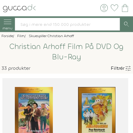
account_circle
favorite
shopping_bag
search
menu
Forside
Film
Skuespiller Christian Arhoff
Christian Arhoff Film På DVD Og
Blu-Ray
tune
33 produkter
Filtrér