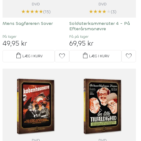
DVD
DVD
★
★
★
★
★
★
★
★
★
★
(15)
(3)
Mens Sagføreren Sover
Soldaterkammerater 4 - På
Efterårsmanøvre
På lager
Få på lager
49,95 kr
69,95 kr
shopping_bag
shopping_bag
favorite
favorite
LÆG I KURV
LÆG I KURV
DVD
DVD