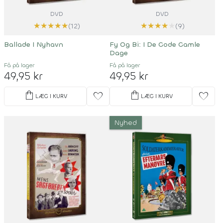
DVD
DVD
★
★
★
★
★
★
★
★
★
★
(12)
(9)
Ballade I Nyhavn
Fy Og Bi: I De Gode Gamle
Dage
Få på lager
Få på lager
49,95 kr
49,95 kr
shopping_bag
shopping_bag
favorite
favorite
LÆG I KURV
LÆG I KURV
Nyhed