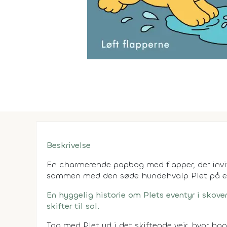
Beskrivelse
En charmerende papbog med flapper, der invit
sammen med den søde hundehvalp Plet på e
En hyggelig historie om Plets eventyr i skove
skifter til sol.
Tag med Plet ud i det skiftende vejr, hvor han