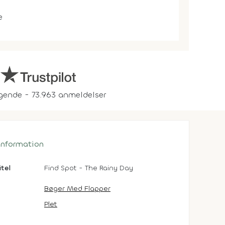
e
gende - 73.963 anmeldelser
 information
itel
Find Spot - The Rainy Day
Bøger Med Flapper
Plet