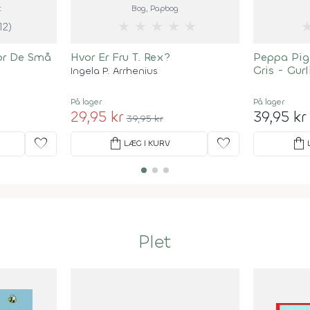
t
Bog
, Papbog
★
★
★
★
★
12)
or De Små
Hvor Er Fru T. Rex?
Peppa Pig
Gris - Gurl
Ingela P. Arrhenius
På lager
På lager
29,95 kr
39,95 kr
39,95 kr
favorite
shopping_bag
favorite
shopping_bag
LÆG I KURV
Plet