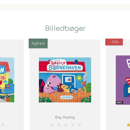
Billedbøger
-14%
Nyhed
Bog
, Papbog
★
★
★
★
★
★