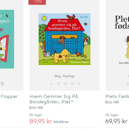
-10%
Bog
, Papbog
★
★
★
★
★
(1)
 Flapper
Hvem Gemmer Sig På
Plets Fød
Bondegården, Plet?
Eric Hill
Eric Hill
På lager
På lager
89,95 kr
69,95 kr
99,95 kr