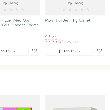
Bog
, Papbog
Bog
, Papbog
★
★
★
★
★
★
★
★
★
★
 - Lær Med Gurli
Mumitrolden I Fyrtårnet
i Gris Blander Farver
På lager
79,95 kr
89,95 kr
favorite
shopping_bag
favorite
LÆG I KURV
LÆG I KURV