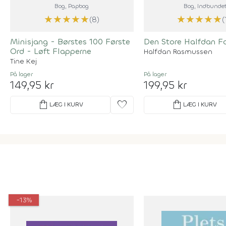
Bog
, Papbog
Bog
, Indbunde
★
★
★
★
★
★
★
★
★
★
(8)
(
Minisjang - Børstes 100 Første
Den Store Halfdan F
Ord - Løft Flapperne
Halfdan Rasmussen
Tine Kej
På lager
På lager
149,95 kr
199,95 kr
shopping_bag
favorite
shopping_bag
LÆG I KURV
LÆG I KURV
-13%