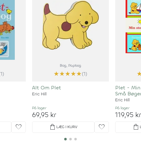
Bog
, Papbog
★
★
★
★
★
(1)
(1)
Alt Om Plet
Plet - Mi
Små Bøge
Eric Hill
Eric Hill
På lager
På lager
69,95 kr
119,95 k
favorite
shopping_bag
favorite
shopping_bag
LÆG I KURV