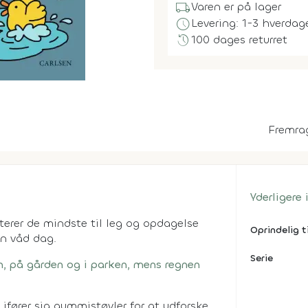
local_shipping
Varen er på lager
schedule
Levering: 1-3 hverdag
history
100 dages returret
Fremra
Yderligere
erer de mindste til leg og opdagelse
Oprindelig t
n våd dag.
Serie
n, på gården og i parken, mens regnen
 ifører sig gummistøvler for at udforske