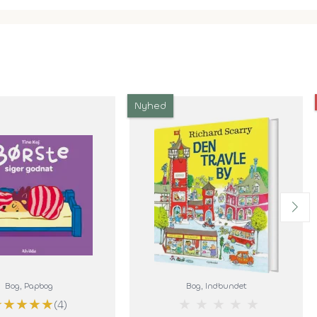
Nyhed
Bog
, Papbog
Bog
, Indbundet
★
★
★
★
★
★
★
★
★
★
(4)