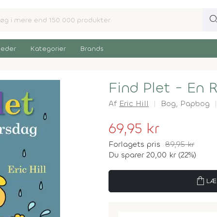
sear
eder
Kategorier
Brands
Find Plet - En 
Af
Eric Hill
Bog,
Papbog
69,95 kr
Forlagets pris
89,95 kr
Du sparer 20,00 kr (22%)
shopping_bag
LÆ