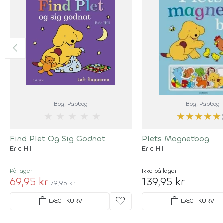
Bog
, Papbog
Bog
, Papbog
★
★
★
★
★
★
★
★
★
★
Find Plet Og Sig Godnat
Plets Magnetbog
Eric Hill
Eric Hill
På lager
Ikke på lager
69,95 kr
139,95 kr
79,95 kr
shopping_bag
favorite
shopping_bag
LÆG I KURV
LÆG I KURV