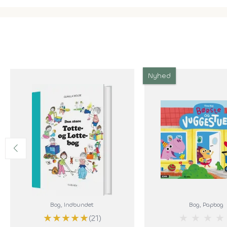
Nyhed
Bog
, Indbundet
Bog
, Papbog
★
★
★
★
★
★
★
★
★
(21)