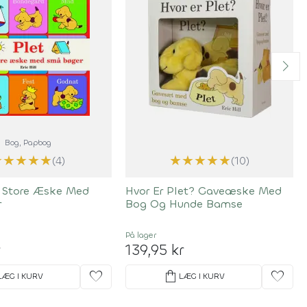
Bog
, Papbog
★
★
★
★
★
★
★
★
★
★
(4)
(10)
n Store Æske Med
Hvor Er Plet? Gaveæske Med
r
Bog Og Hunde Bamse
På lager
r
139,95 kr
favorite
shopping_bag
favorite
LÆG I KURV
LÆG I KURV