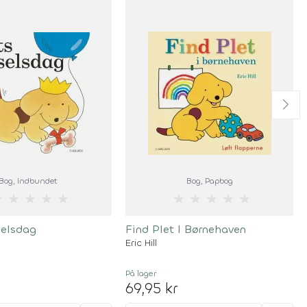
Bog
, Indbundet
Bog
, Papbog
★
★
★
★
★
★
★
★
★
★
selsdag
Find Plet I Børnehaven
Eric Hill
På lager
69,95 kr