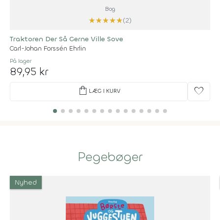
Bog
★
★
★
★
★
(2)
Traktoren Der Så Gerne Ville Sove
Carl-Johan Forssén Ehrlin
På lager
89,95 kr
shopping_bag
favorite
LÆG I KURV
Pegebøger
Nyhed