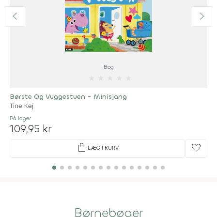
Bog
★
★
★
★
★
Børste Og Vuggestuen - Minisjang
Tine Kej
På lager
109,95 kr
shopping_bag
favorite
LÆG I KURV
Børnebøger