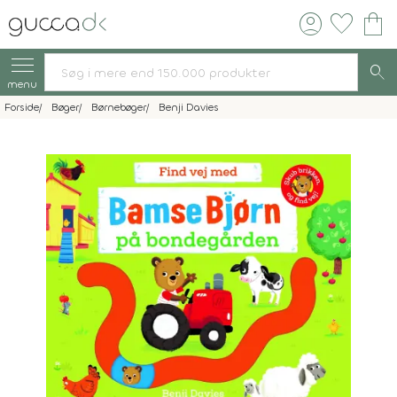
account_circle
favorite
shopping_bag
search
menu
Forside
Bøger
Børnebøger
Benji Davies