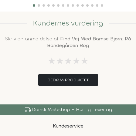
Kundernes vurdering
Skriv en anmeldelse af
Find Vej Med Bamse Bjørn: På
Bondegården Bog
★
★
★
★
★
BEDØM PRODUKTET
local_shipping
Dansk Webshop - Hurtig Levering
Kundeservice