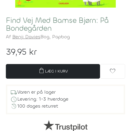
Find Vej Med Bamse Bjørn: På
Bondegården
Af
Benji Davies
Bog,
Papbog
39,95 kr
shopping_bag
favorite
LÆG I KURV
local_shipping
Varen er på lager
schedule
Levering: 1-3 hverdage
history
100 dages returret