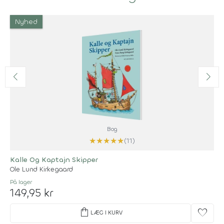
Nyhed
Bog
★
★
★
★
★
(11)
Kalle Og Kaptajn Skipper
Ole Lund Kirkegaard
På lager
149,95 kr
shopping_bag
favorite
LÆG I KURV