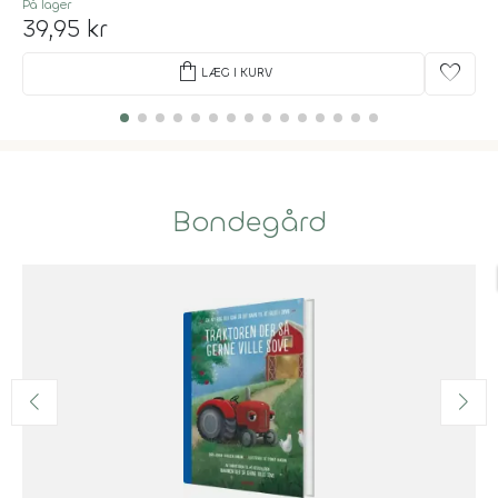
På lager
39,95 kr
shopping_bag
favorite
LÆG I KURV
Bondegård