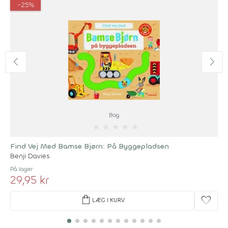
-25%
Bog
★
★
★
★
★
Find Vej Med Bamse Bjørn: På Byggepladsen
Benji Davies
På lager
29,95 kr
shopping_bag
favorite
LÆG I KURV